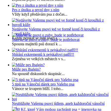
Pes z útulku a první dny s ním
Vždy když předávám psa z dočas...
Nedávejte Vašemu psovi jed ve formě kostí či kroužků z
buvolí kůže
Každý pejskař se jistě snaží s...
Starejte se psovi o zuby, bude je potřebovat
Spousta majitelů psů dorazí k ...
Sbírání exkrementů k pejskařovi patří!!!
Zejména ve velkých městech v s...
Může pes Ibalgin?
Na spoustě diskusních skupinác...
5 tipů na Vánoční dárek pro Vašeho psa
Vánoce se kvapem blíží. I toho...
Neubližujte Vašemu psovi jídlem, aneb každoroční vánoční
boj