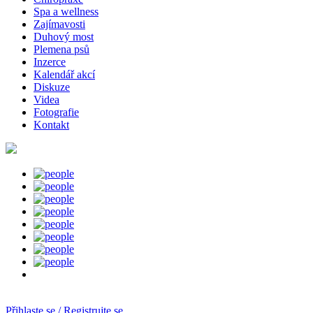
Spa a wellness
Zajímavosti
Duhový most
Plemena psů
Inzerce
Kalendář akcí
Diskuze
Videa
Fotografie
Kontakt
Přihlaste se / Registrujte se