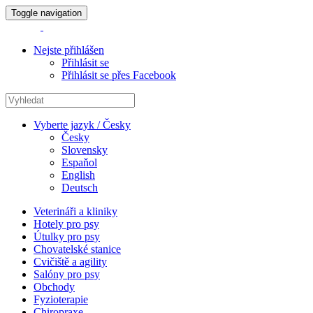
Toggle navigation
Nejste přihlášen
Přihlásit se
Přihlásit se přes Facebook
Vyberte jazyk / Česky
Česky
Slovensky
Espaňol
English
Deutsch
Veterináři a kliniky
Hotely pro psy
Útulky pro psy
Chovatelské stanice
Cvičiště a agility
Salóny pro psy
Obchody
Fyzioterapie
Chiropraxe