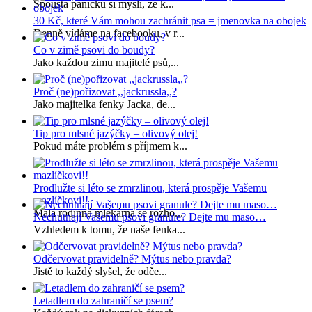
Spousta páníčků si myslí, že k...
30 Kč, které Vám mohou zachránit psa = jmenovka na obojek
Denně vídáme na facebooku, v r...
Co v zimě psovi do boudy?
Jako každou zimu majitelé psů,...
Proč (ne)pořizovat ,,jackrussla,,?
Jako majitelka fenky Jacka, de...
Tip pro mlsné jazýčky – olivový olej!
Pokud máte problém s příjmem k...
Prodlužte si léto se zmrzlinou, která prospěje Vašemu
mazlíčkovi!!
Malá rodinná mlékárna se rozho...
Nechutnají Vašemu psovi granule? Dejte mu maso…
Vzhledem k tomu, že naše fenka...
Odčervovat pravidelně? Mýtus nebo pravda?
Jistě to každý slyšel, že odče...
Letadlem do zahraničí se psem?