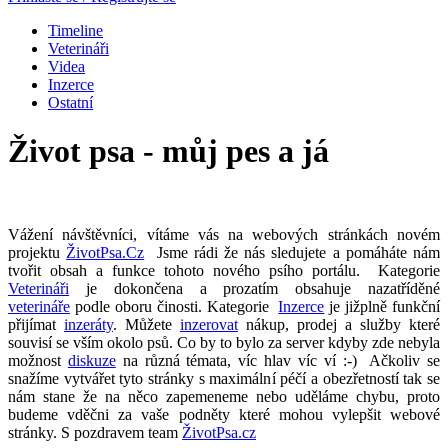
Timeline
Veterináři
Videa
Inzerce
Ostatní
Život psa - můj pes a já
Vážení návštěvníci, vítáme vás na webových stránkách novém
projektu
ŽivotPsa.Cz
Jsme rádi že nás sledujete a pomáháte nám
tvořit obsah a funkce tohoto nového psího portálu. Kategorie
Veterináři
je dokončena a prozatím obsahuje nazatříděné
veterináře
podle oboru činosti. Kategorie
Inzerce
je jižplně funkční
přijímat
inzeráty
. Můžete
inzerovat
nákup, prodej a služby které
souvisí se vším okolo psů. Co by to bylo za server kdyby zde nebyla
možnost
diskuze
na různá témata, víc hlav víc ví :-) Ačkoliv se
snažíme vytvářet tyto stránky s maximální péčí a obezřetností tak se
nám stane že na něco zapemeneme nebo uděláme chybu, proto
budeme vděčni za vaše podněty které mohou vylepšit webové
stránky. S pozdravem team
ŽivotPsa.cz