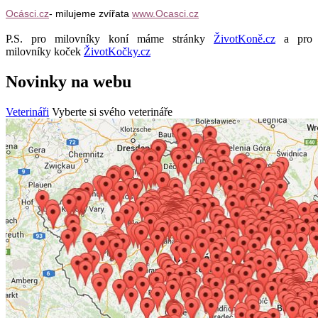
Ocásci.cz
- milujeme zvířata
www.Ocasci.cz
P.S. pro milovníky koní máme stránky
ŽivotKoně.cz
a pro
milovníky koček
ŽivotKočky.cz
Novinky na webu
Veterináři
Vyberte si svého veterináře