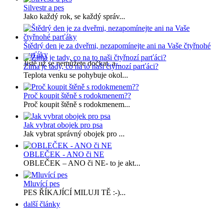
Silvestr a pes
Jako každý rok, se každý správ...
Štědrý den je za dveřmi, nezapomínejte ani na Vaše čtyřnohé
parťáky
Jistě už se nemůžete dočkat, a...
Zima je tady, co na to naši čtyřnozí parťáci?
Teplota venku se pohybuje okol...
Proč koupit štěně s rodokmenem??
Proč koupit štěně s rodokmenem...
Jak vybrat obojek pro psa
Jak vybrat správný obojek pro ...
OBLEČEK - ANO či NE
OBLEČEK – ANO či NE- to je akt...
Mluvící pes
PES ŘÍKAJÍCÍ MILUJI TĚ :-)...
další články