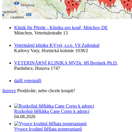
Klinik für Pferde - Klinika pro koně, Mnichov DE
München, Veterinärstraße 13
Veterinární klinika KVvet, s.r.o. Vít Zatloukal
Karlovy Vary, Hornická kolonie 1038/2
VETERINÁRNÍ KLINIKA MVDr. Jiří Beránek Ph.D.
Pardubice, Husova 1747
další veterináři
Inzerce
Prodáváte, nebo chcete koupit?
Rozkošná štěňátka Cane Corso k adopci
04.08.2026
Vysoce kvalitní štěňata pomeranianů