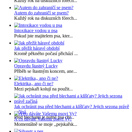
Každý rok na diskuzních fórech...
Autem do zahraničí se psem?
Každý rok na diskuzních fórech...
Intoxikace vodou u psa
Pokud jste majitelem psa, kter...
Jak přežít háravé období
Kromě pěkného počasí přichází ...
Opravdu štastný Lucky
Příběh se štastným koncem, ane...
Elektrika,, ano či ne?
Mezi pejskaři kolují na použit...
Jak ochránit psa před blechami a klíšťaty? Jejich sezona právě
začíná
Před blechami je nutné psa chr...
A co dáváte Vašemu psovi Vy?
Momentálně se moje ,,pejskařsk...