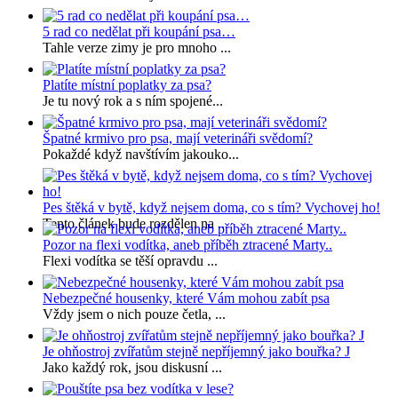
5 rad co nedělat při koupání psa…
Tahle verze zimy je pro mnoho ...
Platíte místní poplatky za psa?
Je tu nový rok a s ním spojené...
Špatné krmivo pro psa, mají veterináři svědomí?
Pokaždé když navštívím jakouko...
Pes štěká v bytě, když nejsem doma, co s tím? Vychovej ho!
Tento článek bude rozdělen na ...
Pozor na flexi vodítka, aneb příběh ztracené Marty..
Flexi vodítka se těší opravdu ...
Nebezpečné housenky, které Vám mohou zabít psa
Vždy jsem o nich pouze četla, ...
Je ohňostroj zvířatům stejně nepříjemný jako bouřka? J
Jako každý rok, jsou diskusní ...