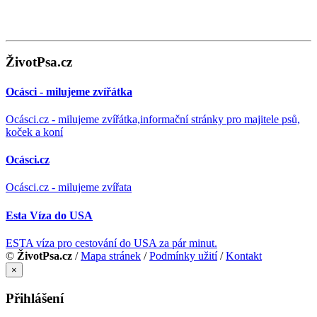
ŽivotPsa.cz
Ocásci - milujeme zvířátka
Ocásci.cz - milujeme zvířátka,informační stránky pro majitele psů,
koček a koní
Ocásci.cz
Ocásci.cz - milujeme zvířata
Esta Víza do USA
ESTA víza pro cestování do USA za pár minut.
©
ŽivotPsa.cz
/
Mapa stránek
/
Podmínky užití
/
Kontakt
×
Přihlášení