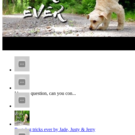
...
I have a question, can you con...
x
x...
Best dog tricks ever by Jade, Justy & Jerry
...