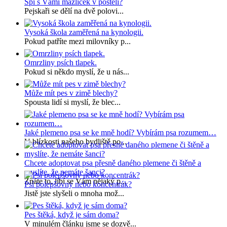
Spí s Vámi mazlíček v posteli?
Pejskaři se dělí na dvě polovi...
Vysoká škola zaměřená na kynologii.
Pokud patříte mezi milovníky p...
Omrzliny psích tlapek.
Pokud si někdo myslí, že u nás...
Může mít pes v zimě blechy?
Spousta lidí si myslí, že blec...
Jaké plemeno psa se ke mně hodí? Vybírám psa rozumem…
V blízkosti našeho bydliště po...
Chcete adoptovat psa přesně daného plemene či štěně a
myslíte, že nemáte šanci?
Znáte to, líbí se Vám nějaký p...
Psí polepšovny nebo koncentrák?
Jistě jste slyšeli o mnoha mož...
Pes štěká, když je sám doma?
V minulém článku jsme se dozvě...