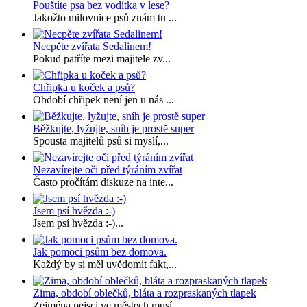
Pouštíte psa bez vodítka v lese?
Jakožto milovnice psů znám tu ...
Necpěte zvířata Sedalinem!
Pokud patříte mezi majitele zv...
Chřipka u koček a psů?
Období chřipek není jen u nás ...
Běžkujte, lyžujte, sníh je prostě super
Spousta majitelů psů si myslí,...
Nezavírejte oči před týráním zvířat
Často pročítám diskuze na inte...
Jsem psí hvězda :-)
Jsem psí hvězda :-)...
Jak pomoci psům bez domova.
Každý by si měl uvědomit fakt,...
Zima, období oblečků, bláta a rozpraskaných tlapek
Zejména pejsci ve městech musí...