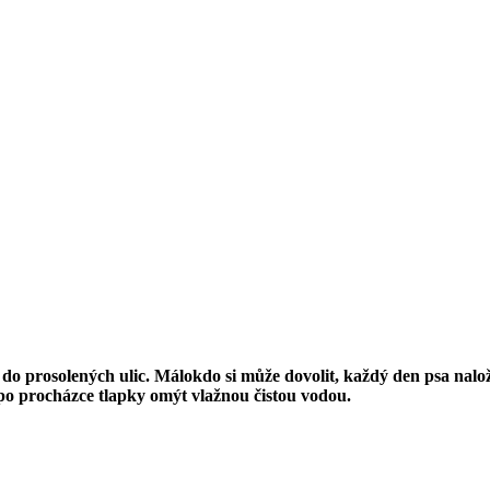
 prosolených ulic. Málokdo si může dovolit, každý den psa naložit
po procházce tlapky omýt vlažnou čistou vodou.