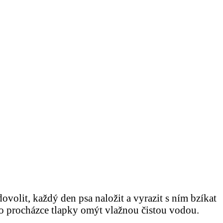
olit, každý den psa naložit a vyrazit s ním bzíkat
po procházce tlapky omýt vlažnou čistou vodou.