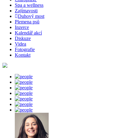
Spa a wellness
Zajímavosti
Duhový most
Plemena psů
Inzerce
Kalendář akcí
Diskuze
Videa
Fotografie
Kontakt