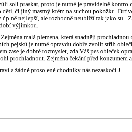
vůli soli praskat, proto je nutné je pravidelně kontr
o děti, či jiný mastný krém na suchou pokožku. Drtivé
úplně nejlepší, ale rozhodně neublíží tak jako sůl. Z
dobí výjimkou.
Zejména malá plemena, která snadněji prochladnou o
vních pejsků je nutné opravdu dobře zvolit střih obl
m zase je dobré rozmyslet, zda Váš pes obleček opr
mohl prochladnout. Zejména čekání před konzumem 
raví a žádné prosolené chodníky nás nezaskočí
J