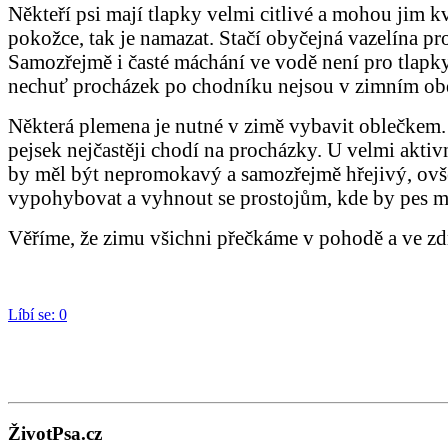
Někteří psi mají tlapky velmi citlivé a mohou jim k
pokožce, tak je namazat. Stačí obyčejná vazelína pr
Samozřejmě i časté máchání ve vodě není pro tlapky 
nechuť procházek po chodníku nejsou v zimním ob
Některá plemena je nutné v zimě vybavit oblečkem. 
pejsek nejčastěji chodí na procházky. U velmi akti
by měl být nepromokavý a samozřejmě hřejivý, ovše
vypohybovat a vyhnout se prostojům, kde by pes 
Věříme, že zimu všichni přečkáme v pohodě a ve zd
Líbí se:
0
ŽivotPsa.cz