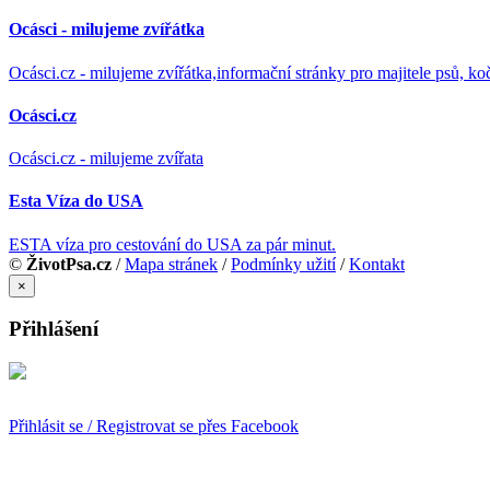
Ocásci - milujeme zvířátka
Ocásci.cz - milujeme zvířátka,informační stránky pro majitele psů, ko
Ocásci.cz
Ocásci.cz - milujeme zvířata
Esta Víza do USA
ESTA víza pro cestování do USA za pár minut.
©
ŽivotPsa.cz
/
Mapa stránek
/
Podmínky užití
/
Kontakt
×
Přihlášení
Přihlásit se / Registrovat se přes Facebook