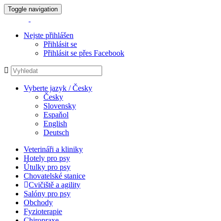
Toggle navigation
Nejste přihlášen
Přihlásit se
Přihlásit se přes Facebook
Vyberte jazyk / Česky
Česky
Slovensky
Espaňol
English
Deutsch
Veterináři a kliniky
Hotely pro psy
Útulky pro psy
Chovatelské stanice
Cvičiště a agility
Salóny pro psy
Obchody
Fyzioterapie
Chiropraxe