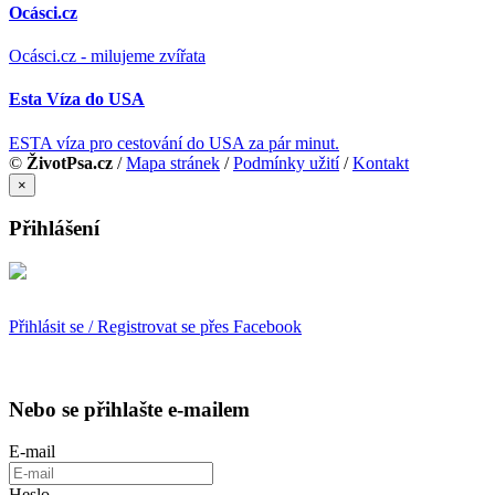
Ocásci.cz
Ocásci.cz - milujeme zvířata
Esta Víza do USA
ESTA víza pro cestování do USA za pár minut.
©
ŽivotPsa.cz
/
Mapa stránek
/
Podmínky užití
/
Kontakt
×
Přihlášení
Přihlásit se / Registrovat se přes Facebook
Nebo se přihlašte e-mailem
E-mail
Heslo