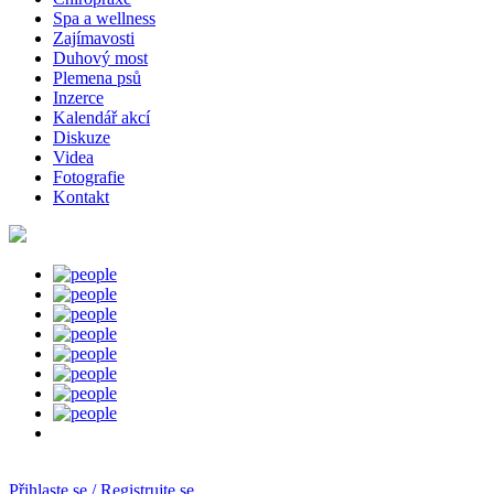
Spa a wellness
Zajímavosti
Duhový most
Plemena psů
Inzerce
Kalendář akcí
Diskuze
Videa
Fotografie
Kontakt
Přihlaste se / Registrujte se