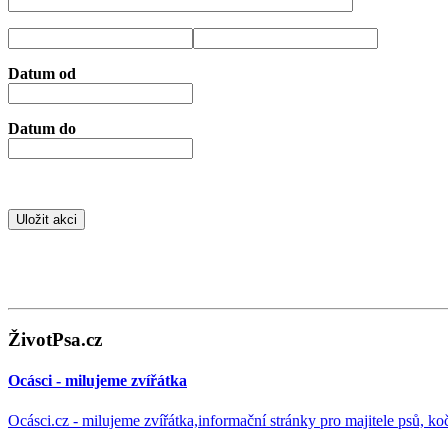
Datum od
Datum do
ŽivotPsa.cz
Ocásci - milujeme zvířátka
Ocásci.cz - milujeme zvířátka,informační stránky pro majitele psů, ko