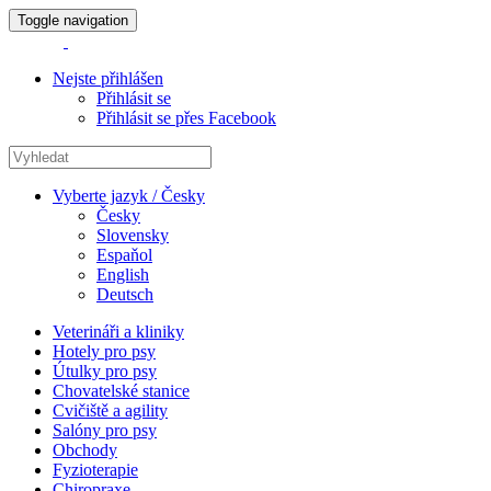
Toggle navigation
Nejste přihlášen
Přihlásit se
Přihlásit se přes Facebook
Vyberte jazyk / Česky
Česky
Slovensky
Espaňol
English
Deutsch
Veterináři a kliniky
Hotely pro psy
Útulky pro psy
Chovatelské stanice
Cvičiště a agility
Salóny pro psy
Obchody
Fyzioterapie
Chiropraxe