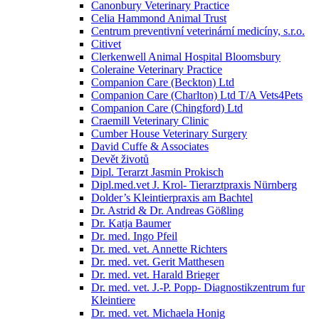
Canonbury Veterinary Practice
Celia Hammond Animal Trust
Centrum preventivní veterinární medicíny, s.r.o.
Citivet
Clerkenwell Animal Hospital Bloomsbury
Coleraine Veterinary Practice
Companion Care (Beckton) Ltd
Companion Care (Charlton) Ltd T/A Vets4Pets
Companion Care (Chingford) Ltd
Craemill Veterinary Clinic
Cumber House Veterinary Surgery
David Cuffe & Associates
Devět životů
Dipl. Terarzt Jasmin Prokisch
Dipl.med.vet J. Krol- Tierarztpraxis Nürnberg
Dolder’s Kleintierpraxis am Bachtel
Dr. Astrid & Dr. Andreas Gößling
Dr. Katja Baumer
Dr. med. Ingo Pfeil
Dr. med. vet. Annette Richters
Dr. med. vet. Gerit Matthesen
Dr. med. vet. Harald Brieger
Dr. med. vet. J.-P. Popp- Diagnostikzentrum fur
Kleintiere
Dr. med. vet. Michaela Honig