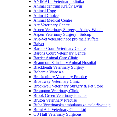
ANIMAL - Veterinární klinika
Animal centrum Králův Dvůr
Animal Hope
Animal Choice
Animal Medical Centre
Arc Veterinary Centre
Aspen Veterinary Surgery - Abbey Wood.
Aspen Veterinary Surgery - Sidcup
Ave-Vet veter.ordinace pro malá zvířata
Bajvet
Barons Court Veterinary Centre
Barons Court Veterinary Centre
Barrier Animal Care Clinic
Beaumont Sainsbury Animal Hospital
Blackheath Veterinary Surgery
Bohemia Vitae a.s.
Brackenbury Veterinary Practice
Broadway Veterinary Clinic
Brockwell Veterinary Surgery & Pet Store
Brompton Veterinary Clinic
Brook Green Veterinary Practice
Bruton Veterinary Practise
Buba Veterinarska ambulanta za male životinje
Burnt Ash Veterinary Clinic Ltd
C J Hall Veterinary Surgeons