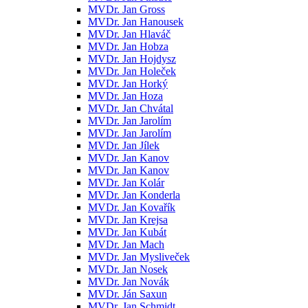
MVDr. Jan Gross
MVDr. Jan Hanousek
MVDr. Jan Hlaváč
MVDr. Jan Hobza
MVDr. Jan Hojdysz
MVDr. Jan Holeček
MVDr. Jan Horký
MVDr. Jan Hoza
MVDr. Jan Chvátal
MVDr. Jan Jarolím
MVDr. Jan Jarolím
MVDr. Jan Jílek
MVDr. Jan Kanov
MVDr. Jan Kanov
MVDr. Jan Kolár
MVDr. Jan Konderla
MVDr. Jan Kovařík
MVDr. Jan Krejsa
MVDr. Jan Kubát
MVDr. Jan Mach
MVDr. Jan Mysliveček
MVDr. Jan Nosek
MVDr. Jan Novák
MVDr. Ján Saxun
MVDr. Jan Schmidt