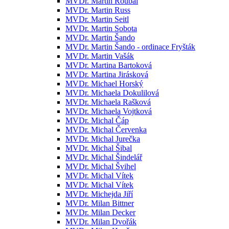
MVDr. Martin Roubal
MVDr. Martin Russ
MVDr. Martin Seitl
MVDr. Martin Sobota
MVDr. Martin Šando
MVDr. Martin Šando - ordinace Fryšták
MVDr. Martin Vašák
MVDr. Martina Bartoková
MVDr. Martina Jirásková
MVDr. Michael Horský
MVDr. Michaela Dokulilová
MVDr. Michaela Rašková
MVDr. Michaela Vojtková
MVDr. Michal Čáp
MVDr. Michal Červenka
MVDr. Michal Jurečka
MVDr. Michal Šibal
MVDr. Michal Šindelář
MVDr. Michal Švihel
MVDr. Michal Vítek
MVDr. Michal Vítek
MVDr. Michejda Jiří
MVDr. Milan Bittner
MVDr. Milan Decker
MVDr. Milan Dvořák