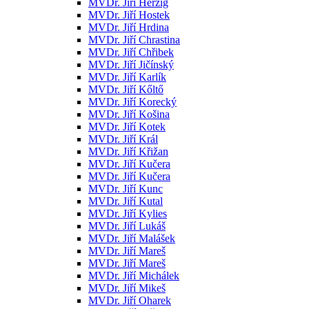
MVDr. Jiří Herzig
MVDr. Jiří Hostek
MVDr. Jiří Hrdina
MVDr. Jiří Chrastina
MVDr. Jiří Chřibek
MVDr. Jiří Jičínský
MVDr. Jiří Karlík
MVDr. Jiří Kőltő
MVDr. Jiří Korecký
MVDr. Jiří Košina
MVDr. Jiří Kotek
MVDr. Jiří Král
MVDr. Jiří Křižan
MVDr. Jiří Kučera
MVDr. Jiří Kučera
MVDr. Jiří Kunc
MVDr. Jiří Kutal
MVDr. Jiří Kylies
MVDr. Jiří Lukáš
MVDr. Jiří Malášek
MVDr. Jiří Mareš
MVDr. Jiří Mareš
MVDr. Jiří Michálek
MVDr. Jiří Mikeš
MVDr. Jiří Oharek