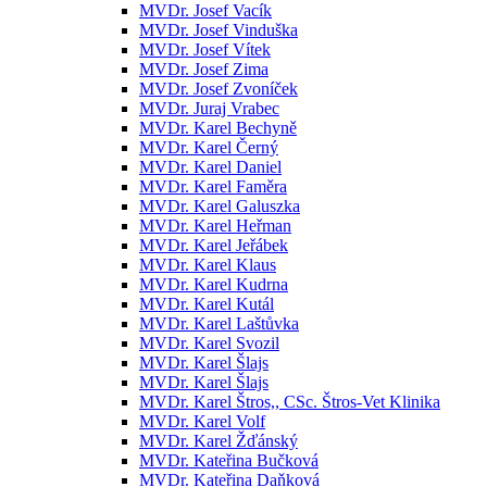
MVDr. Josef Vacík
MVDr. Josef Vinduška
MVDr. Josef Vítek
MVDr. Josef Zima
MVDr. Josef Zvoníček
MVDr. Juraj Vrabec
MVDr. Karel Bechyně
MVDr. Karel Černý
MVDr. Karel Daniel
MVDr. Karel Faměra
MVDr. Karel Galuszka
MVDr. Karel Heřman
MVDr. Karel Jeřábek
MVDr. Karel Klaus
MVDr. Karel Kudrna
MVDr. Karel Kutál
MVDr. Karel Laštůvka
MVDr. Karel Svozil
MVDr. Karel Šlajs
MVDr. Karel Šlajs
MVDr. Karel Štros,, CSc. Štros-Vet Klinika
MVDr. Karel Volf
MVDr. Karel Žďánský
MVDr. Kateřina Bučková
MVDr. Kateřina Daňková