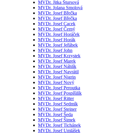
MVDr. Jitka Štursová
MVDr. Jolana Smolová
MVDr. Josef Břečka
MVDr. Josef Břečka
MVDr. Josef Cacek
MVDr. Josef Černý
MVDr. Josef Horáček
MVDr. Josef Horák
MVDr. Josef Jeřábek
MVDr. Josef John
MVDr. Josef Krzystek
MVDr. Josef Marek
MVDr. Josef Náhlík
MVDr. Josef Navrátil
MVDr. Josef Nigrin
MVDr. Josef Nový
MVDr. Josef Peroutka
MVDr. Josef Pospíšilík
MVDr. Josef Ritter
MVDr. Josef Sedmík
MVDr. Josef Steiner
MVDr. Josef Šeda
MVDr. Josef Šimek
MVDr. Josef Tichánek
MVDr. Josef Umlášek