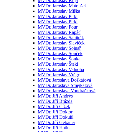
MVDr. Jaroslav Kuja
MVDr. Jaroslav Matoušek
MVDr. Jaroslav Miška
MVDr. Jaroslav Pirkl
MVDr. Jaroslav Pirkl
MVDr. Jaroslav Pour
MVDr. Jaroslav Rapáč
MVDr. Jaroslav Sanitrák
MVDr. Jaroslav Slavíček
MVDr. Jaroslav Solnař
MVDr. Jaroslav Souček
MVDr. Jaroslav Šonka
MVDr. Jaroslav Štekl
MVDr. Jaroslav Valnoha
MVDr. Jaroslav Vrégr
MVDr. Jaroslava Doškářová
MVDr. Jaroslava Smejkalová
MVDr. Jaroslava Vondráčková
MVDr. Jiří Andrýs
MVDr. Jiří Brázda
MVDr. Jiří Čížek
MVDr. Jiří Doktor
MVDr. Jiří Dokulil
MVDr. Jiří Gebauer
MVDr. Jiří Hatina