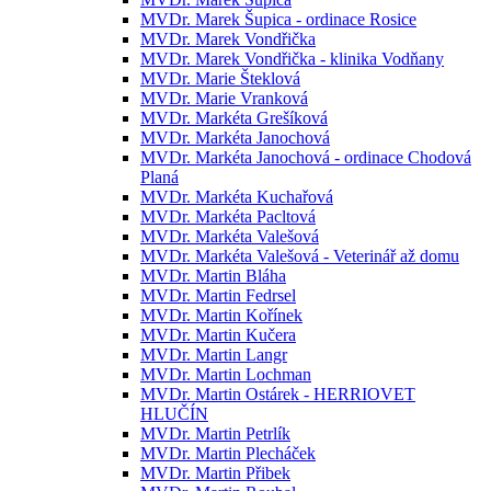
MVDr. Marek Šupica - ordinace Rosice
MVDr. Marek Vondřička
MVDr. Marek Vondřička - klinika Vodňany
MVDr. Marie Šteklová
MVDr. Marie Vranková
MVDr. Markéta Grešíková
MVDr. Markéta Janochová
MVDr. Markéta Janochová - ordinace Chodová
Planá
MVDr. Markéta Kuchařová
MVDr. Markéta Pacltová
MVDr. Markéta Valešová
MVDr. Markéta Valešová - Veterinář až domu
MVDr. Martin Bláha
MVDr. Martin Fedrsel
MVDr. Martin Kořínek
MVDr. Martin Kučera
MVDr. Martin Langr
MVDr. Martin Lochman
MVDr. Martin Ostárek - HERRIOVET
HLUČÍN
MVDr. Martin Petrlík
MVDr. Martin Plecháček
MVDr. Martin Přibek