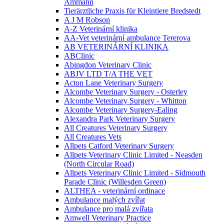
Ammann
Tierärztliche Praxis für Kleintiere Bredstedt
A J M Robson
A-Z Veterinární klinika
AA-Vet veterinární ambulance Tererova
AB VETERINÁRNÍ KLINIKA
ABClinic
Abingdon Veterinary Clinic
ABJV LTD T/A THE VET
Acton Lane Veterinary Surgery
Alcombe Veterinary Surgery - Osterley
Alcombe Veterinary Surgery - Whitton
Alcombe Veterinary Surgery-Ealing
Alexandra Park Veterinary Surgery
All Creatures Veterinary Surgery
All Creatures Vets
Allpets Catford Veterinary Surgery
Allpets Veterinary Clinic Limited - Neasden
(North Circular Road)
Allpets Veterinary Clinic Limited - Sidmouth
Parade Clinic (Willesden Green)
ALTHEA - veterinární ordinace
Ambulance malých zvířat
Ambulance pro malá zvířata
Amwell Veterinary Practice