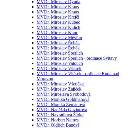
MVDr. Miroslav Dynda
MVDr. Miroslav Kraus
MVDr. Miroslav Kraus
MVDr. Miroslav Krejčí
MVDr. Miroslav Kubec
MVDr. Miroslav Kulich
MVDr. Miroslav Kunc
MVDr. Miroslav Měšťan
MVDr. Miroslav Řehák
MVDr. Miroslav Řehák
MVDr. Miroslav Šperlich
MVDr. Miroslav Šperlich - ordinace Svitavy
MVDr. Miroslav Valouch
MVDr. Miroslav Vitásek
MVDr. Miroslav Vitásek - ordinace Ruda nad
Moravou
MVDr. Miroslav Všetička
MVDr. Miroslav Zajíček
MVDr. Miroslava Svobodová
MVDr. Monika Goldmanová
MVDr. Monika Zemanová
MVDr. Naděžda Guziurová
MVDr. Navrátilová Šárka
MVDr. Norbert Nemes
MVDr. Oldřich Baudyš