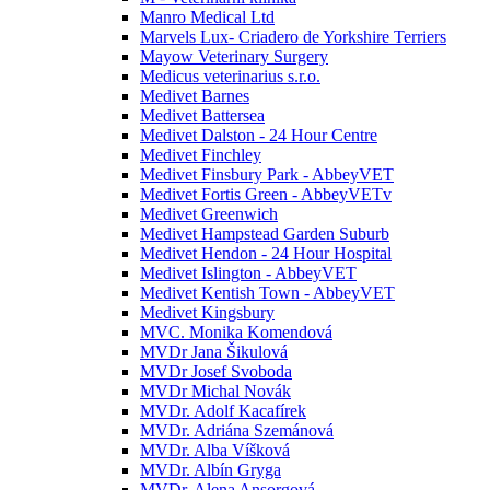
Manro Medical Ltd
Marvels Lux- Criadero de Yorkshire Terriers
Mayow Veterinary Surgery
Medicus veterinarius s.r.o.
Medivet Barnes
Medivet Battersea
Medivet Dalston - 24 Hour Centre
Medivet Finchley
Medivet Finsbury Park - AbbeyVET
Medivet Fortis Green - AbbeyVETv
Medivet Greenwich
Medivet Hampstead Garden Suburb
Medivet Hendon - 24 Hour Hospital
Medivet Islington - AbbeyVET
Medivet Kentish Town - AbbeyVET
Medivet Kingsbury
MVC. Monika Komendová
MVDr Jana Šikulová
MVDr Josef Svoboda
MVDr Michal Novák
MVDr. Adolf Kacafírek
MVDr. Adriána Szemánová
MVDr. Alba Víšková
MVDr. Albín Gryga
MVDr. Alena Ansorgová