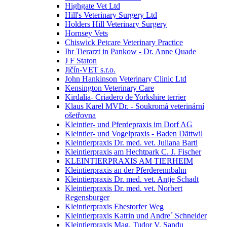
Highgate Vet Ltd
Hill's Veterinary Surgery Ltd
Holders Hill Veterinary Surgery
Hornsey Vets
Chiswick Petcare Veterinary Practice
Ihr Tierarzt in Pankow - Dr. Anne Quade
J F Staton
Jičín-VET s.r.o.
John Hankinson Veterinary Clinic Ltd
Kensington Veterinary Care
Kirdalia- Criadero de Yorkshire terrier
Klaus Karel MVDr. - Soukromá veterinární
ošetřovna
Kleintier- und Pferdepraxis im Dorf AG
Kleintier- und Vogelpraxis - Baden Dättwil
Kleintierpraxis Dr. med. vet. Juliana Bartl
Kleintierpraxis am Hechtpark C. J. Fischer
KLEINTIERPRAXIS AM TIERHEIM
Kleintierpraxis an der Pferderennbahn
Kleintierpraxis Dr. med. vet. Antje Schadt
Kleintierpraxis Dr. med. vet. Norbert
Regensburger
Kleintierpraxis Ehestorfer Weg
Kleintierpraxis Katrin und Andre´ Schneider
Kleintierpraxis Mag. Tudor V. Sandu