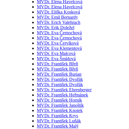
MVDr. Elena Havelcová
MVDr. Elena Havelcová
MVDr. Eliška Kosková
MVDr. Emil Bernardy
MVDr. Erich Valehrach
MVDr. Erik Doležel
MVDr. Eva Černochová
MVDr. Eva Černochová
MVDr. Eva Červíková
MVDr. Eva Klementová
MVDr. Eva Malcová
MVDr. Eva Šmídová
MVDr. František Břeň
MVDr. František Břeň
MVDr. František Burian
MVDr. František Dvořák
MVDr. František Dvořák
MVDr. František Ehrenberger
MVDr. František Heřmánek
MVDr. František Horník
MVDr. František Janoštík
MVDr. František Knotek
MVDr. František Krys
MVDr. František Luňák
MVDr. František Malý