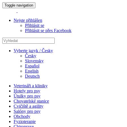
Toggle navigation
Nejste přihlášen
Přihlásit se
Přihlásit se přes Facebook
Vyberte jazyk / Česky
Česky
Slovensky
Espaňol
English
Deutsch
Veterináři a kliniky
Hotely pro psy
Útulky pro psy
Chovatelské stanice
Cvičiště a agility
Salóny pro psy
Obchody
Fyzioterapie
Chiropraxe