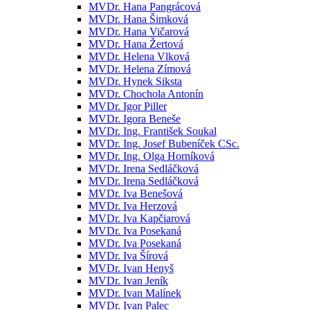
MVDr. Hana Pangrácová
MVDr. Hana Šimková
MVDr. Hana Vičarová
MVDr. Hana Žertová
MVDr. Helena Vlková
MVDr. Helena Zímová
MVDr. Hynek Siksta
MVDr. Chochola Antonín
MVDr. Igor Piller
MVDr. Igora Beneše
MVDr. Ing. František Soukal
MVDr. Ing. Josef Bubeníček CSc.
MVDr. Ing. Olga Horníková
MVDr. Irena Sedláčková
MVDr. Irena Sedláčková
MVDr. Iva Benešová
MVDr. Iva Herzová
MVDr. Iva Kapčiarová
MVDr. Iva Posekaná
MVDr. Iva Posekaná
MVDr. Iva Šírová
MVDr. Ivan Henyš
MVDr. Ivan Jeník
MVDr. Ivan Malínek
MVDr. Ivan Palec