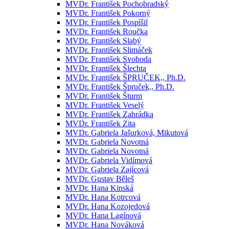
MVDr. František Pochobradský
MVDr. František Pokorný
MVDr. František Pospíšil
MVDr. František Roučka
MVDr. František Slabý
MVDr. František Slimáček
MVDr. František Svoboda
MVDr. František Šlechta
MVDr. František ŠPRUČEK,, Ph.D.
MVDr. František Špruček,, Ph.D.
MVDr. František Šturm
MVDr. František Veselý
MVDr. František Zahrádka
MVDr. František Zita
MVDr. Gabriela Jašurková, Mikutová
MVDr. Gabriela Novotná
MVDr. Gabriela Novotná
MVDr. Gabriela Vidímová
MVDr. Gabriela Zajícová
MVDr. Gustav Běleš
MVDr. Hana Kinská
MVDr. Hana Kotrcová
MVDr. Hana Kozojedová
MVDr. Hana Lagínová
MVDr. Hana Nováková