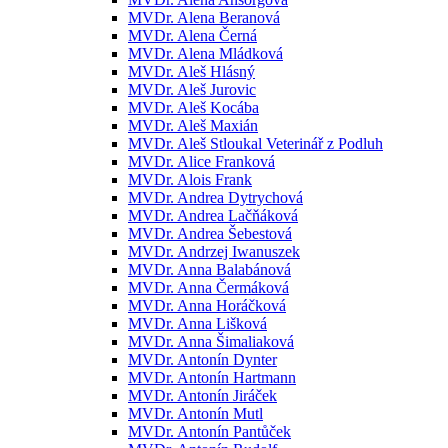
MVDr. Alena Beranová
MVDr. Alena Černá
MVDr. Alena Mládková
MVDr. Aleš Hlásný
MVDr. Aleš Jurovic
MVDr. Aleš Kocába
MVDr. Aleš Maxián
MVDr. Aleš Stloukal Veterinář z Podluh
MVDr. Alice Franková
MVDr. Alois Frank
MVDr. Andrea Dytrychová
MVDr. Andrea Lačňáková
MVDr. Andrea Šebestová
MVDr. Andrzej Iwanuszek
MVDr. Anna Balabánová
MVDr. Anna Čermáková
MVDr. Anna Horáčková
MVDr. Anna Lišková
MVDr. Anna Šimaliaková
MVDr. Antonín Dynter
MVDr. Antonín Hartmann
MVDr. Antonín Jiráček
MVDr. Antonín Mutl
MVDr. Antonín Pantůček