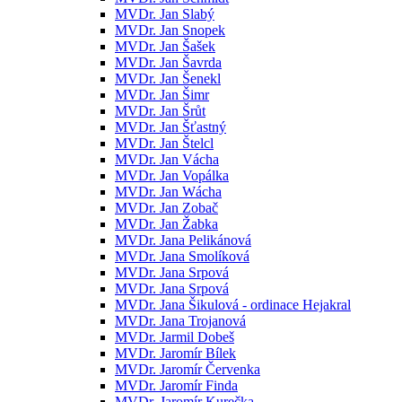
MVDr. Jan Slabý
MVDr. Jan Snopek
MVDr. Jan Šašek
MVDr. Jan Šavrda
MVDr. Jan Šenekl
MVDr. Jan Šimr
MVDr. Jan Šrůt
MVDr. Jan Šťastný
MVDr. Jan Štelcl
MVDr. Jan Vácha
MVDr. Jan Vopálka
MVDr. Jan Wácha
MVDr. Jan Zobač
MVDr. Jan Žabka
MVDr. Jana Pelikánová
MVDr. Jana Smolíková
MVDr. Jana Srpová
MVDr. Jana Srpová
MVDr. Jana Šikulová - ordinace Hejakral
MVDr. Jana Trojanová
MVDr. Jarmil Dobeš
MVDr. Jaromír Bílek
MVDr. Jaromír Červenka
MVDr. Jaromír Finda
MVDr. Jaromír Kurečka