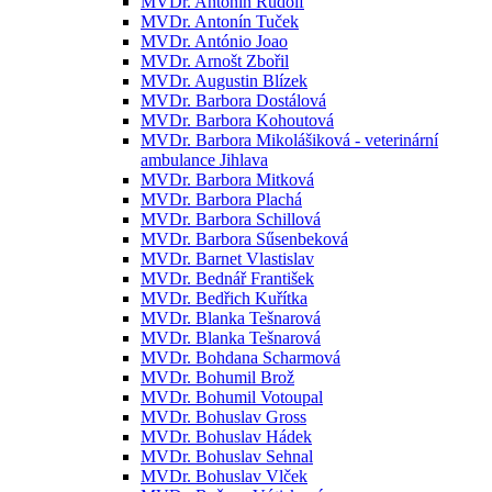
MVDr. Antonín Rudolf
MVDr. Antonín Tuček
MVDr. António Joao
MVDr. Arnošt Zbořil
MVDr. Augustin Blízek
MVDr. Barbora Dostálová
MVDr. Barbora Kohoutová
MVDr. Barbora Mikolášiková - veterinární
ambulance Jihlava
MVDr. Barbora Mitková
MVDr. Barbora Plachá
MVDr. Barbora Schillová
MVDr. Barbora Sűsenbeková
MVDr. Barnet Vlastislav
MVDr. Bednář František
MVDr. Bedřich Kuřítka
MVDr. Blanka Tešnarová
MVDr. Blanka Tešnarová
MVDr. Bohdana Scharmová
MVDr. Bohumil Brož
MVDr. Bohumil Votoupal
MVDr. Bohuslav Gross
MVDr. Bohuslav Hádek
MVDr. Bohuslav Sehnal
MVDr. Bohuslav Vlček