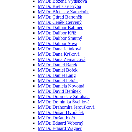
MVDr. Božena Výtisková
MVDr. Břetislav Frýba
MVDr. Břetislav Zámečník
MVDr. Ctirad Bartoněk
MVDr. Čeněk Červený
MVDr. Dalibor Babinec
MVDr. Dalibor Kříž
MVDr. Dalibor Smutný
MVDr. Dalibor Sova
MVDr. Dana Jelínková
MVDr. Dana Kršková
MVDr. Dana Zemancová
MVDr. Daniel Barek
MVDr. Daniel Bořek
MVDr. Daniel Lang
MVDr. Daniel Petrák
MVDr. Daniela Novotná
MVDr. David Beránek
MVDr. Dobroslav Zdráhala
MVDr. Dominika Švehlová
MVDr. Drahomíra Jeroušková
MVDr. Dušan Dvořáček
MVDr. Dušan Kočí
MVDr. Eduard Voborný
MVDr. Eduard Wagner