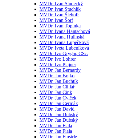
MVDr. Ivan Studecký
MVDr. Ivan Stuchlík
MVDr. Ivan Šlehofr
MVDr. Ivan Šorf
MVDr. Ivan Topinka
MVDr. Ivana Hantschová
MVDr. Ivana Hulínská
MVDr. Ivana Lupečková
MVDr. Iveta Lubeníková
MVDr. Ivo Grygar, CSc.
MVDr. Ivo Lohrer
MVDr. Ivo Plajner
MVDr. Jan Bernardy
MVDr. Jan Bojko
MVDr. Jan Buchtík
MVDr. Jan Cihlář
MVDr. Jan Cink
MVDr. Jan Cviček
MVDr. Jan Čermák
MVDr. Jan David
MVDr. Jan Dubský
MVDr. Jan Dubský
MVDr. Jan Fiala
MVDr. Jan Fiala
MVDr. Jan Finstrle