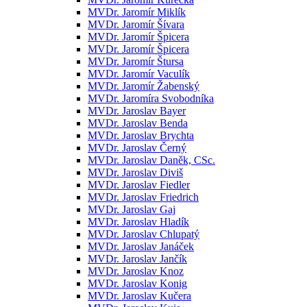
MVDr. Jaromír Miklík
MVDr. Jaromír Šívara
MVDr. Jaromír Špicera
MVDr. Jaromír Špicera
MVDr. Jaromír Štursa
MVDr. Jaromír Vaculík
MVDr. Jaromír Žabenský
MVDr. Jaromíra Svobodníka
MVDr. Jaroslav Bayer
MVDr. Jaroslav Benda
MVDr. Jaroslav Brychta
MVDr. Jaroslav Černý
MVDr. Jaroslav Daněk, CSc.
MVDr. Jaroslav Diviš
MVDr. Jaroslav Fiedler
MVDr. Jaroslav Friedrich
MVDr. Jaroslav Gaj
MVDr. Jaroslav Hladík
MVDr. Jaroslav Chlupatý
MVDr. Jaroslav Janáček
MVDr. Jaroslav Jančík
MVDr. Jaroslav Knoz
MVDr. Jaroslav Konig
MVDr. Jaroslav Kučera