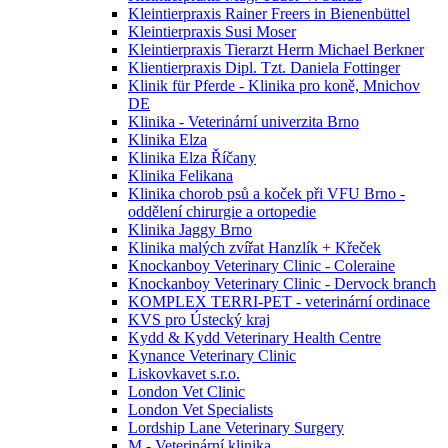
Kleintierpraxis Rainer Freers in Bienenbüttel
Kleintierpraxis Susi Moser
Kleintierpraxis Tierarzt Herrn Michael Berkner
Klientierpraxis Dipl. Tzt. Daniela Fottinger
Klinik für Pferde - Klinika pro koně, Mnichov
DE
Klinika - Veterinární univerzita Brno
Klinika Elza
Klinika Elza Říčany
Klinika Felikana
Klinika chorob psů a koček při VFU Brno -
oddělení chirurgie a ortopedie
Klinika Jaggy Brno
Klinika malých zvířat Hanzlík + Křeček
Knockanboy Veterinary Clinic - Coleraine
Knockanboy Veterinary Clinic - Dervock branch
KOMPLEX TERRI-PET - veterinární ordinace
KVS pro Ústecký kraj
Kydd & Kydd Veterinary Health Centre
Kynance Veterinary Clinic
Liskovkavet s.r.o.
London Vet Clinic
London Vet Specialists
Lordship Lane Veterinary Surgery
M - Veterinární klinika