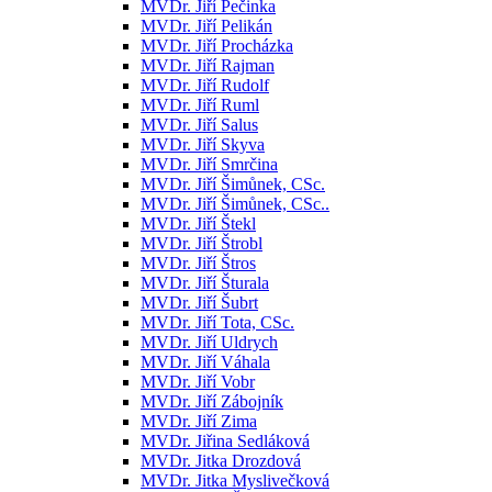
MVDr. Jiří Pečinka
MVDr. Jiří Pelikán
MVDr. Jiří Procházka
MVDr. Jiří Rajman
MVDr. Jiří Rudolf
MVDr. Jiří Ruml
MVDr. Jiří Salus
MVDr. Jiří Skyva
MVDr. Jiří Smrčina
MVDr. Jiří Šimůnek, CSc.
MVDr. Jiří Šimůnek, CSc..
MVDr. Jiří Štekl
MVDr. Jiří Štrobl
MVDr. Jiří Štros
MVDr. Jiří Šturala
MVDr. Jiří Šubrt
MVDr. Jiří Tota, CSc.
MVDr. Jiří Uldrych
MVDr. Jiří Váhala
MVDr. Jiří Vobr
MVDr. Jiří Zábojník
MVDr. Jiří Zima
MVDr. Jiřina Sedláková
MVDr. Jitka Drozdová
MVDr. Jitka Myslivečková