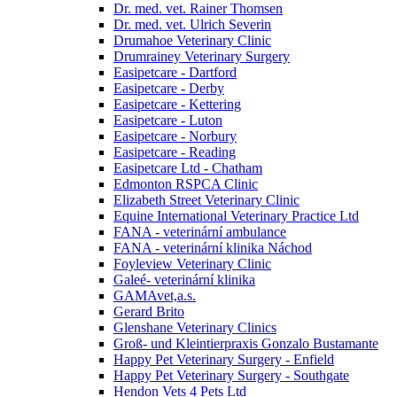
Dr. med. vet. Rainer Thomsen
Dr. med. vet. Ulrich Severin
Drumahoe Veterinary Clinic
Drumrainey Veterinary Surgery
Easipetcare - Dartford
Easipetcare - Derby
Easipetcare - Kettering
Easipetcare - Luton
Easipetcare - Norbury
Easipetcare - Reading
Easipetcare Ltd - Chatham
Edmonton RSPCA Clinic
Elizabeth Street Veterinary Clinic
Equine International Veterinary Practice Ltd
FANA - veterinární ambulance
FANA - veterinární klinika Náchod
Foyleview Veterinary Clinic
Galeé- veterinární klinika
GAMAvet,a.s.
Gerard Brito
Glenshane Veterinary Clinics
Groß- und Kleintierpraxis Gonzalo Bustamante
Happy Pet Veterinary Surgery - Enfield
Happy Pet Veterinary Surgery - Southgate
Hendon Vets 4 Pets Ltd