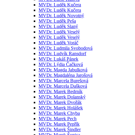
MVDr. Luděk Kučera
MVDr. Luděk Kučera
MVDr. Luděk Novotný
MVDr. Luděk Peša
MVDr. Luděk Slaný
MVDr. Luděk Veselý
MVDr. Luděk Veselý
MVDr. Luděk Voráč
MVDr. Ludmila Svobodová
MVDr. Ludvík Ransdorf
MVDr. Lukáš Pánek
MVDr. Lýdia Čačková
MVDr. Magda Jabulková
MVDr. Magdaléna Jarošová
MVDr. Marcela Burešová
MVDr. Marcela Dašková
MVDr. Marek Bedrník
MVDr. Marek Dolanský
MVDr. Marek Dvořák
MVDr. Marek Holášek
MVDr. Marek Chyba
MVDr. Marek Pech
MVDr. Marek Pepřík
MVDr. Marek Šindler
MVDr. Marek Šupica