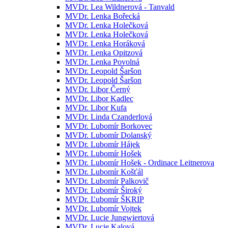
MVDr. Lea Wildnerová - Tanvald
MVDr. Lenka Bořecká
MVDr. Lenka Holečková
MVDr. Lenka Holečková
MVDr. Lenka Horáková
MVDr. Lenka Opitzová
MVDr. Lenka Povolná
MVDr. Leopold Šaršon
MVDr. Leopold Šaršon
MVDr. Libor Černý
MVDr. Libor Kadlec
MVDr. Libor Kufa
MVDr. Linda Czanderlová
MVDr. Lubomír Borkovec
MVDr. Lubomír Dolanský
MVDr. Lubomír Hájek
MVDr. Lubomír Hošek
MVDr. Lubomír Hošek - Ordinace Leitnerova
MVDr. Lubomír Košťál
MVDr. Lubomír Palkovič
MVDr. Lubomír Široký
MVDr. Ľubomír ŠKRIP
MVDr. Lubomír Vojtek
MVDr. Lucie Jungwiertová
MVDr. Lucie Kalová