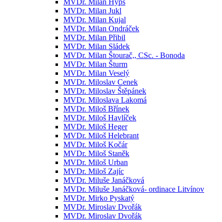
MVDr. Milan Hypš
MVDr. Milan Jukl
MVDr. Milan Kujal
MVDr. Milan Ondráček
MVDr. Milan Přibil
MVDr. Milan Sládek
MVDr. Milan Štourač,, CSc. - Bonoda
MVDr. Milan Šturm
MVDr. Milan Veselý
MVDr. Miloslav Cenek
MVDr. Miloslav Štěpánek
MVDr. Miloslava Lakomá
MVDr. Miloš Břínek
MVDr. Miloš Havlíček
MVDr. Miloš Heger
MVDr. Miloš Helebrant
MVDr. Miloš Kočár
MVDr. Miloš Staněk
MVDr. Miloš Urban
MVDr. Miloš Zajíc
MVDr. Miluše Janáčková
MVDr. Miluše Janáčková- ordinace Litvínov
MVDr. Mirko Pyskatý
MVDr. Miroslav Dvořák
MVDr. Miroslav Dvořák