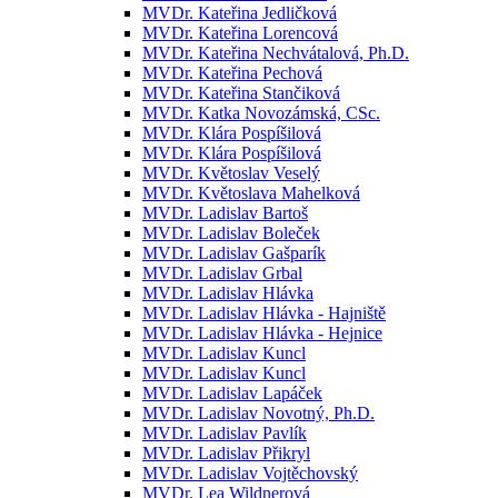
MVDr. Kateřina Jedličková
MVDr. Kateřina Lorencová
MVDr. Kateřina Nechvátalová, Ph.D.
MVDr. Kateřina Pechová
MVDr. Kateřina Stančiková
MVDr. Katka Novozámská, CSc.
MVDr. Klára Pospíšilová
MVDr. Klára Pospíšilová
MVDr. Květoslav Veselý
MVDr. Květoslava Mahelková
MVDr. Ladislav Bartoš
MVDr. Ladislav Boleček
MVDr. Ladislav Gašparík
MVDr. Ladislav Grbal
MVDr. Ladislav Hlávka
MVDr. Ladislav Hlávka - Hajniště
MVDr. Ladislav Hlávka - Hejnice
MVDr. Ladislav Kuncl
MVDr. Ladislav Kuncl
MVDr. Ladislav Lapáček
MVDr. Ladislav Novotný, Ph.D.
MVDr. Ladislav Pavlík
MVDr. Ladislav Přikryl
MVDr. Ladislav Vojtěchovský
MVDr. Lea Wildnerová