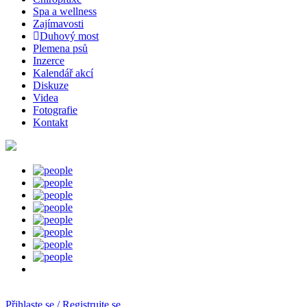
Spa a wellness
Zajímavosti
Duhový most
Plemena psů
Inzerce
Kalendář akcí
Diskuze
Videa
Fotografie
Kontakt
Přihlaste se / Registrujte se