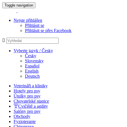
Toggle navigation
Nejste přihlášen
Přihlásit se
Přihlásit se přes Facebook
Vyberte jazyk / Česky
Česky
Slovensky
Espaňol
English
Deutsch
Veterináři a kliniky
Hotely pro psy
Útulky pro psy
Chovatelské stanice
Cvičiště a agility
Salóny pro psy
Obchody
Fyzioterapie
Chiropraxe