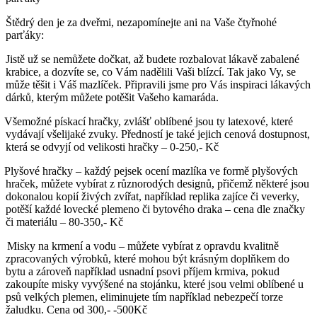
Štědrý den je za dveřmi, nezapomínejte ani na Vaše čtyřnohé
parťáky:
Jistě už se nemůžete dočkat, až budete rozbalovat lákavě zabalené
krabice, a dozvíte se, co Vám nadělili Vaši blízcí. Tak jako Vy, se
může těšit i Váš mazlíček. Připravili jsme pro Vás inspiraci lákavých
dárků, kterým můžete potěšit Vašeho kamaráda.
Všemožné pískací hračky, zvlášť oblíbené jsou ty latexové, které
vydávají všelijaké zvuky. Předností je také jejich cenová dostupnost,
která se odvyjí od velikosti hračky – 0-250,- Kč
Plyšové hračky – každý pejsek ocení mazlíka ve formě plyšových
hraček, můžete vybírat z různorodých designů, přičemž některé jsou
dokonalou kopií živých zvířat, například replika zajíce či veverky,
potěší každé lovecké plemeno či bytového draka – cena dle značky
či materiálu – 80-350,- Kč
Misky na krmení a vodu – můžete vybírat z opravdu kvalitně
zpracovaných výrobků, které mohou být krásným doplňkem do
bytu a zároveň například usnadní psovi příjem krmiva, pokud
zakoupíte misky vyvýšené na stojánku, které jsou velmi oblíbené u
psů velkých plemen, eliminujete tím například nebezpečí torze
žaludku. Cena od 300,- -500Kč