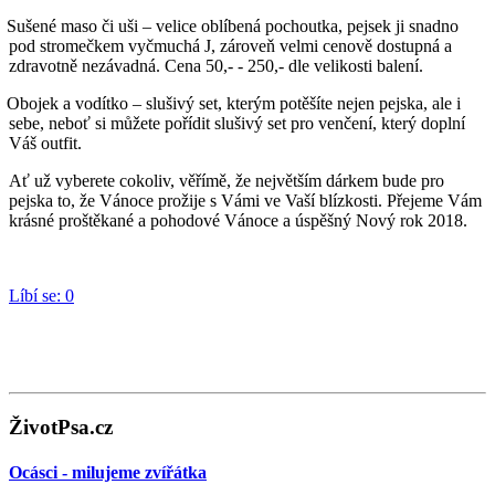
Sušené maso či uši – velice oblíbená pochoutka, pejsek ji snadno
pod stromečkem vyčmuchá
J
, zároveň velmi cenově dostupná a
zdravotně nezávadná. Cena 50,- - 250,- dle velikosti balení.
Obojek a vodítko – slušivý set, kterým potěšíte nejen pejska, ale i
sebe, neboť si můžete pořídit slušivý set pro venčení, který doplní
Váš outfit.
Ať už vyberete cokoliv, věřímě, že největším dárkem bude pro
pejska to, že Vánoce prožije s Vámi ve Vaší blízkosti. Přejeme Vám
krásné proštěkané a pohodové Vánoce a úspěšný Nový rok 2018.
Líbí se:
0
ŽivotPsa.cz
Ocásci - milujeme zvířátka