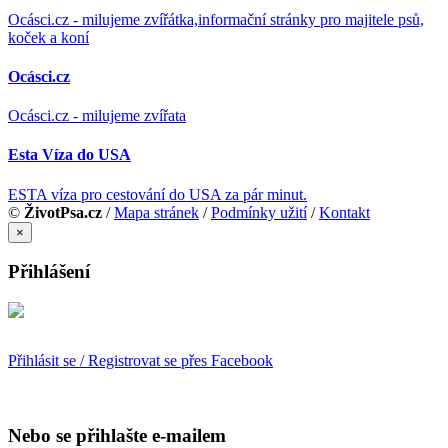
Ocásci.cz - milujeme zvířátka,informační stránky pro majitele psů,
koček a koní
Ocásci.cz
Ocásci.cz - milujeme zvířata
Esta Víza do USA
ESTA víza pro cestování do USA za pár minut.
©
ŽivotPsa.cz
/
Mapa stránek
/
Podmínky užití
/
Kontakt
×
Přihlášení
Přihlásit se / Registrovat se přes Facebook
Nebo se přihlašte e-mailem