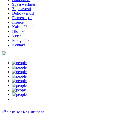
Spa a wellness
Zajímavosti
Duhový most
Plemena psů
Inzerce
Kalendář akcí
Diskuze
Videa
Fotografie
Kontakt
Přihlaste se / Registrujte se