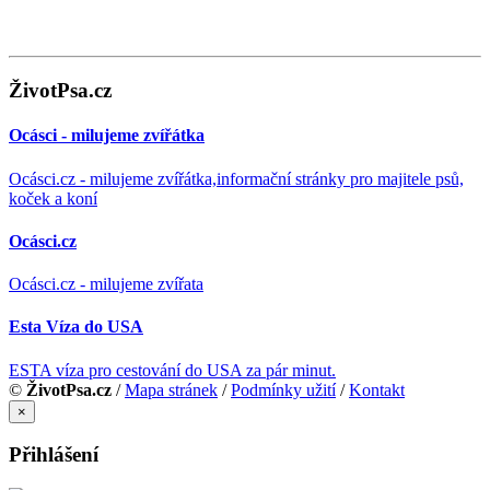
ŽivotPsa.cz
Ocásci - milujeme zvířátka
Ocásci.cz - milujeme zvířátka,informační stránky pro majitele psů,
koček a koní
Ocásci.cz
Ocásci.cz - milujeme zvířata
Esta Víza do USA
ESTA víza pro cestování do USA za pár minut.
©
ŽivotPsa.cz
/
Mapa stránek
/
Podmínky užití
/
Kontakt
×
Přihlášení