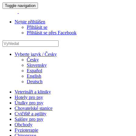
Toggle navigation
Nejste přihlášen
Přihlásit se
Přihlásit se přes Facebook
Vyberte jazyk / Česky
Česky
Slovensky
Espaňol
English
Deutsch
Veterináři a kliniky
Hotely pro psy
Útulky pro psy
Chovatelské stanice
Cvičiště a agility
Salóny pro psy
Obchody
Fyzioterapie
Chiropraxe