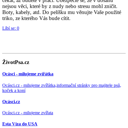
čekat, až budete v práci. Ubezpečte se, že v dosahu
nejsou věci, které by z nudy nebo stresu mohl zničit.
Boty, kabely, atd. Do pelíšku mu věnujte Vaše použité
triko, ze kterého Vás bude cítit.
Líbí se:
0
ŽivotPsa.cz
Ocásci - milujeme zvířátka
Ocásci.cz - milujeme zvířátka,informační stránky pro majitele psů,
koček a koní
Ocásci.cz
Ocásci.cz - milujeme zvířata
Esta Víza do USA