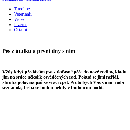
Timeline
Veterináři
Videa
Inzerce
Ostatní
Pes z útulku a první dny s ním
Vždy když předávám psa z dočasné péče do nové rodiny, kladu
jim na srdce několik osvědčených rad. Pokud se jimi neřídí,
zhruba polovina psů se vrací zpět. Proto bych Vás s nimi ráda
seznámila, třeba se budou někdy v budoucnu hodit.