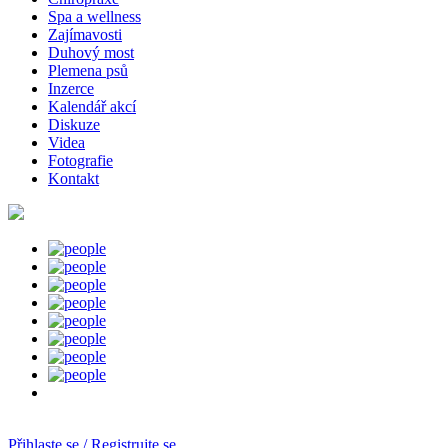
Spa a wellness
Zajímavosti
Duhový most
Plemena psů
Inzerce
Kalendář akcí
Diskuze
Videa
Fotografie
Kontakt
Přihlaste se / Registrujte se