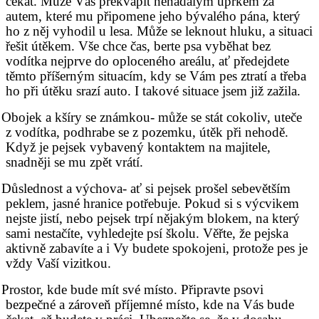
čekat. Může Vás překvapit nenadálým úprkem za
autem, které mu připomene jeho bývalého pána, který
ho z něj vyhodil u lesa. Může se leknout hluku, a situaci
řešit útěkem. Vše chce čas, berte psa vyběhat bez
vodítka nejprve do oploceného areálu, ať předejdete
těmto příšerným situacím, kdy se Vám pes ztratí a třeba
ho při útěku srazí auto. I takové situace jsem již zažila.
Obojek a kšíry se známkou- může se stát cokoliv, uteče
z vodítka, podhrabe se z pozemku, útěk při nehodě.
Když je pejsek vybavený kontaktem na majitele,
snadněji se mu zpět vrátí.
Důslednost a výchova- ať si pejsek prošel sebevětším
peklem, jasné hranice potřebuje. Pokud si s výcvikem
nejste jistí, nebo pejsek trpí nějakým blokem, na který
sami nestačíte, vyhledejte psí školu. Věřte, že pejska
aktivně zabavíte a i Vy budete spokojeni, protože pes je
vždy Vaší vizitkou.
Prostor, kde bude mít své místo. Připravte psovi
bezpečné a zároveň příjemné místo, kde na Vás bude