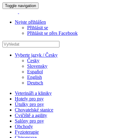
Toggle navigation
Nejste přihlášen
Přihlásit se
Přihlásit se přes Facebook
Vyberte jazyk / Česky
Česky
Slovensky
Espaňol
English
Deutsch
Veterináři a kliniky
Hotely pro psy
Útulky pro psy
Chovatelské stanice
Cvičiště a agility
Salóny pro psy
Obchody
Fyzioterapie
Chiropraxe