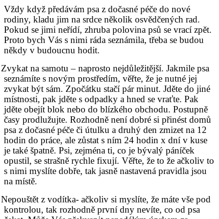
Vždy když předávám psa z dočasné péče do nové
rodiny, kladu jim na srdce několik osvědčených rad.
Pokud se jimi neřídí, zhruba polovina psů se vrací zpět.
Proto bych Vás s nimi ráda seznámila, třeba se budou
někdy v budoucnu hodit.
Zvykat na samotu – naprosto nejdůležitější. Jakmile psa
seznámíte s novým prostředím, věřte, že je nutné jej
zvykat být sám. Zpočátku stačí pár minut. Jděte do jiné
místnosti, pak jděte s odpadky a hned se vraťte. Pak
jděte obejít blok nebo do blízkého obchodu. Postupně
časy prodlužujte. Rozhodně není dobré si přinést domů
psa z dočasné péče či útulku a druhý den zmizet na 12
hodin do práce, ale zůstat s ním 24 hodin x dní v kuse
je také špatně. Psi, zejména ti, co je bývalý páníček
opustil, se strašně rychle fixují. Věřte, že to že ačkoliv to
s nimi myslíte dobře, tak jasně nastavená pravidla jsou
na místě.
Nepouštět z vodítka- ačkoliv si myslíte, že máte vše pod
kontrolou, tak rozhodně první dny nevíte, co od psa