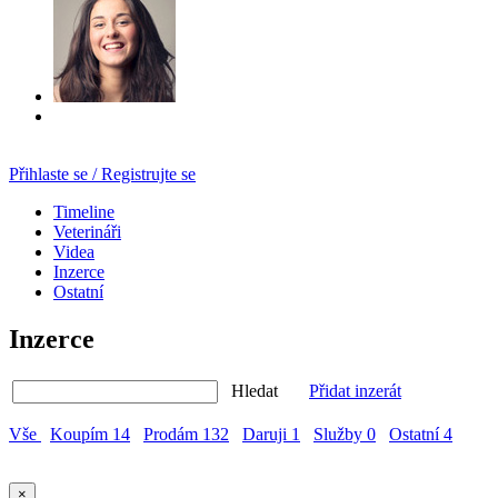
Přihlaste se / Registrujte se
Timeline
Veterináři
Videa
Inzerce
Ostatní
Inzerce
Hledat
Přidat inzerát
Vše
Koupím
14
Prodám
132
Daruji
1
Služby
0
Ostatní
4
×