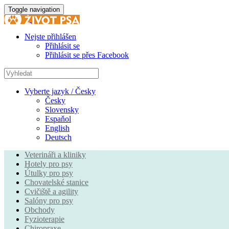
Toggle navigation
Nejste přihlášen
Přihlásit se
Přihlásit se přes Facebook
Vyberte jazyk / Česky
Česky
Slovensky
Espaňol
English
Deutsch
Veterináři a kliniky
Hotely pro psy
Útulky pro psy
Chovatelské stanice
Cvičiště a agility
Salóny pro psy
Obchody
Fyzioterapie
Chiropraxe