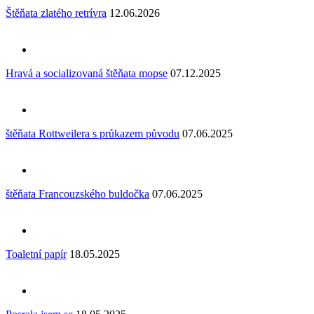
Štěňata zlatého retrívra
12.06.2026
Hravá a socializovaná štěňata mopse
07.12.2025
štěňata Rottweilera s průkazem původu
07.06.2025
štěňata Francouzského buldočka
07.06.2025
Toaletní papír
18.05.2025