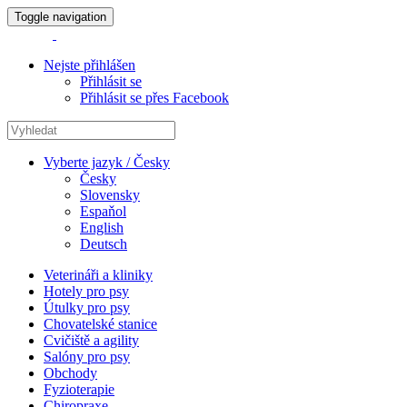
Toggle navigation
Nejste přihlášen
Přihlásit se
Přihlásit se přes Facebook
Vyberte jazyk / Česky
Česky
Slovensky
Espaňol
English
Deutsch
Veterináři a kliniky
Hotely pro psy
Útulky pro psy
Chovatelské stanice
Cvičiště a agility
Salóny pro psy
Obchody
Fyzioterapie
Chiropraxe