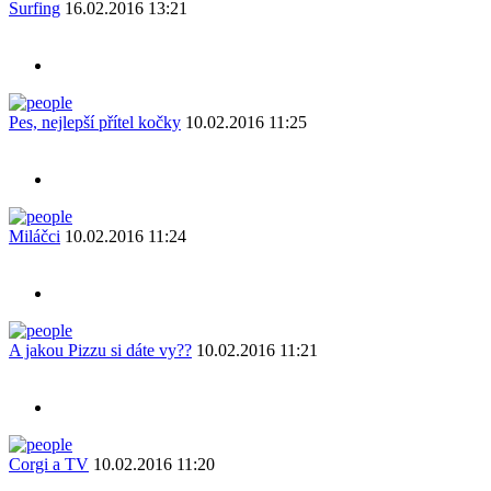
Surfing
16.02.2016 13:21
Pes, nejlepší přítel kočky
10.02.2016 11:25
Miláčci
10.02.2016 11:24
A jakou Pizzu si dáte vy??
10.02.2016 11:21
Corgi a TV
10.02.2016 11:20