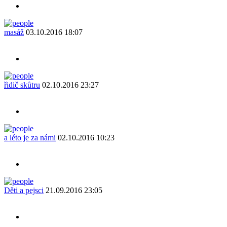
masáž
03.10.2016 18:07
řidič skůtru
02.10.2016 23:27
a léto je za námi
02.10.2016 10:23
Děti a pejsci
21.09.2016 23:05