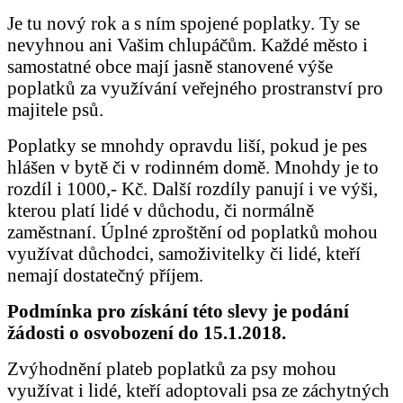
Je tu nový rok a s ním spojené poplatky. Ty se
nevyhnou ani Vašim chlupáčům. Každé město i
samostatné obce mají jasně stanovené výše
poplatků za využívání veřejného prostranství pro
majitele psů.
Poplatky se mnohdy opravdu liší, pokud je pes
hlášen v bytě či v rodinném domě. Mnohdy je to
rozdíl i 1000,- Kč. Další rozdíly panují i ve výši,
kterou platí lidé v důchodu, či normálně
zaměstnaní. Úplné zproštění od poplatků mohou
využívat důchodci, samoživitelky či lidé, kteří
nemají dostatečný příjem.
Podmínka pro získání této slevy je podání
žádosti o osvobození do 15.1.2018.
Zvýhodnění plateb poplatků za psy mohou
využívat i lidé, kteří adoptovali psa ze záchytných