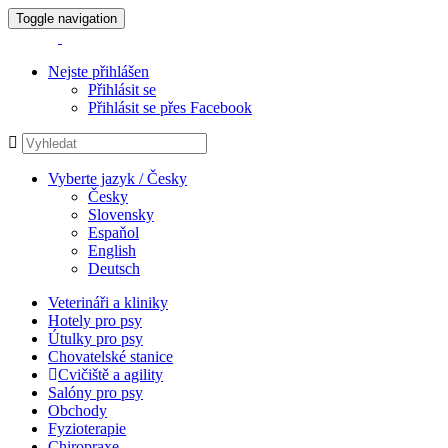
Toggle navigation
Nejste přihlášen
Přihlásit se
Přihlásit se přes Facebook
Vyberte jazyk / Česky
Česky
Slovensky
Espaňol
English
Deutsch
Veterináři a kliniky
Hotely pro psy
Útulky pro psy
Chovatelské stanice
Cvičiště a agility
Salóny pro psy
Obchody
Fyzioterapie
Chiropraxe