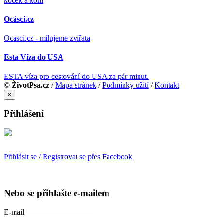
koček a koní
Ocásci.cz
Ocásci.cz - milujeme zvířata
Esta Víza do USA
ESTA víza pro cestování do USA za pár minut.
©
ŽivotPsa.cz
/
Mapa stránek
/
Podmínky užití
/
Kontakt
×
Přihlášení
Přihlásit se / Registrovat se přes Facebook
Nebo se přihlašte e-mailem
E-mail