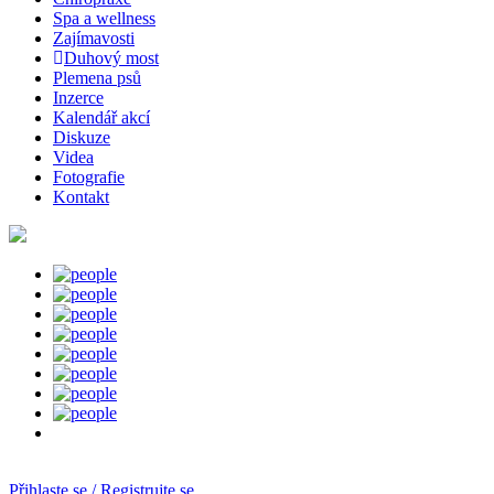
Spa a wellness
Zajímavosti
Duhový most
Plemena psů
Inzerce
Kalendář akcí
Diskuze
Videa
Fotografie
Kontakt
Přihlaste se / Registrujte se