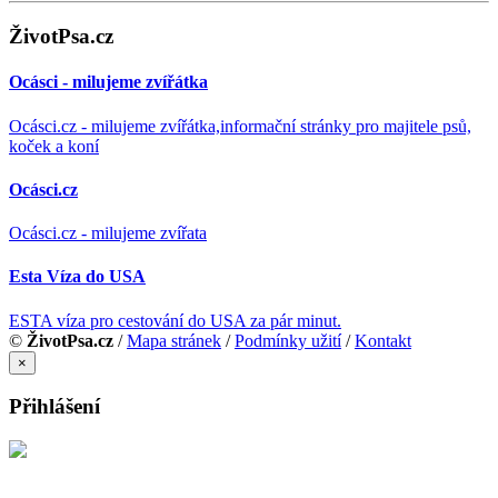
ŽivotPsa.cz
Ocásci - milujeme zvířátka
Ocásci.cz - milujeme zvířátka,informační stránky pro majitele psů,
koček a koní
Ocásci.cz
Ocásci.cz - milujeme zvířata
Esta Víza do USA
ESTA víza pro cestování do USA za pár minut.
©
ŽivotPsa.cz
/
Mapa stránek
/
Podmínky užití
/
Kontakt
×
Přihlášení