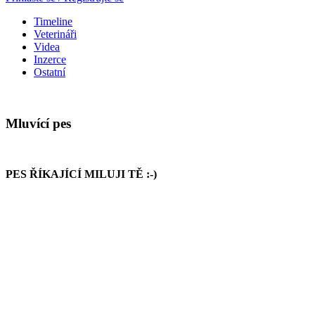
Timeline
Veterináři
Videa
Inzerce
Ostatní
Mluvící pes
PES ŘÍKAJÍCÍ MILUJI TĚ :-)