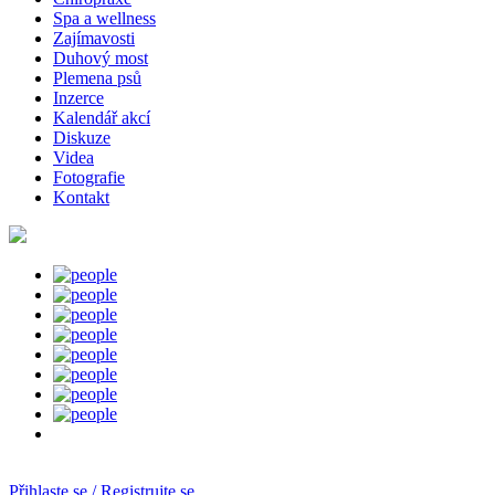
Spa a wellness
Zajímavosti
Duhový most
Plemena psů
Inzerce
Kalendář akcí
Diskuze
Videa
Fotografie
Kontakt
Přihlaste se / Registrujte se