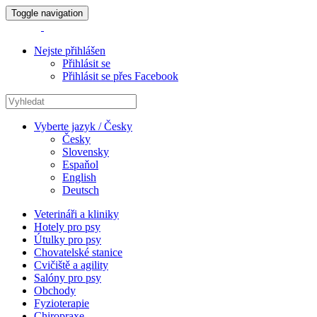
Toggle navigation
Nejste přihlášen
Přihlásit se
Přihlásit se přes Facebook
Vyberte jazyk / Česky
Česky
Slovensky
Espaňol
English
Deutsch
Veterináři a kliniky
Hotely pro psy
Útulky pro psy
Chovatelské stanice
Cvičiště a agility
Salóny pro psy
Obchody
Fyzioterapie
Chiropraxe