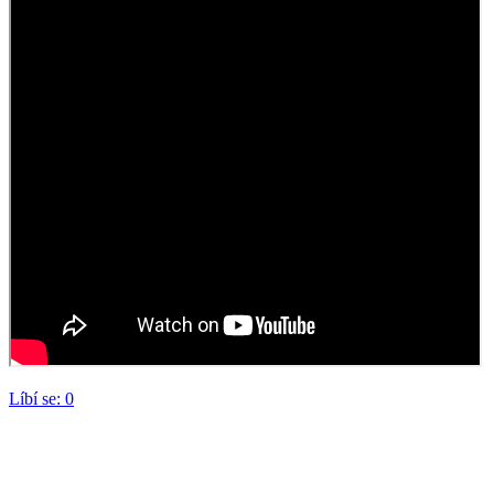
Líbí se:
0