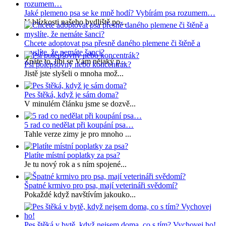
Jaké plemeno psa se ke mně hodí? Vybírám psa rozumem…
V blízkosti našeho bydliště po...
Chcete adoptovat psa přesně daného plemene či štěně a
myslíte, že nemáte šanci?
Znáte to, líbí se Vám nějaký p...
Psí polepšovny nebo koncentrák?
Jistě jste slyšeli o mnoha mož...
Pes štěká, když je sám doma?
V minulém článku jsme se dozvě...
5 rad co nedělat při koupání psa…
Tahle verze zimy je pro mnoho ...
Platíte místní poplatky za psa?
Je tu nový rok a s ním spojené...
Špatné krmivo pro psa, mají veterináři svědomí?
Pokaždé když navštívím jakouko...
Pes štěká v bytě, když nejsem doma, co s tím? Vychovej ho!