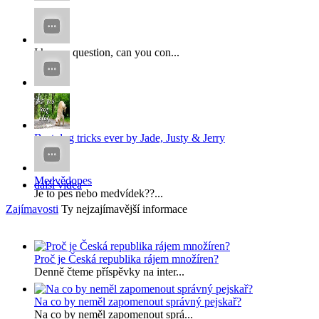
...
I have a question, can you con...
x
x...
Best dog tricks ever by Jade, Justy & Jerry
...
Medvědopes
další videa
Je to pes nebo medvídek??...
Zajímavosti
Ty nejzajímavější informace
Proč je Česká republika rájem množíren?
Denně čteme příspěvky na inter...
Na co by neměl zapomenout správný pejskař?
Na co by neměl zapomenout sprá...