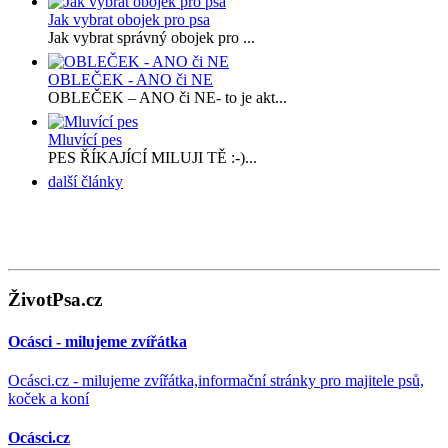
Jak vybrat obojek pro psa
Jak vybrat správný obojek pro ...
OBLEČEK - ANO či NE
OBLEČEK – ANO či NE- to je akt...
Mluvící pes
PES ŘÍKAJÍCÍ MILUJI TĚ :-)...
další články
ŽivotPsa.cz
Ocásci - milujeme zvířátka
Ocásci.cz - milujeme zvířátka,informační stránky pro majitele psů,
koček a koní
Ocásci.cz