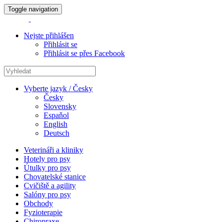
Toggle navigation
Nejste přihlášen
Přihlásit se
Přihlásit se přes Facebook
Vyberte jazyk / Česky
Česky
Slovensky
Espaňol
English
Deutsch
Veterináři a kliniky
Hotely pro psy
Útulky pro psy
Chovatelské stanice
Cvičiště a agility
Salóny pro psy
Obchody
Fyzioterapie
Chiropraxe