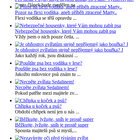
Tento článek bude rozdělen na ...
Pozor na flexi vodítka, aneb příběh ztracené Marty..
Flexi vodítka se těší opravdu ...
Nebezpečné housenky, které Vám mohou zabít psa
Vždy jsem o nich pouze četla, ...
Je ohňostroj zvířatům stejně nepříjemný jako bouřka? J
Jako každý rok, jsou diskusní ...
Pouštíte psa bez vodítka v lese?
Jakožto milovnice psů znám tu ...
Necpěte zvířata Sedalinem!
Pokud patříte mezi majitele zv...
Chřipka u koček a psů?
Období chřipek není jen u nás ...
Běžkujte, lyžujte, sníh je prostě super
Spousta majitelů psů si myslí,...