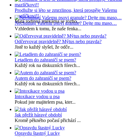
Prodlužte si léto se zmrzlinou, která prospěje Vašemu
mazlíčkovi!!
Malá rodinná mlékárna se rozho...
Nechutnají Vašemu psovi granule? Dejte mu maso…
Vzhledem k tomu, že naše fenka...
Odčervovat pravidelně? Mýtus nebo pravda?
Jistě to každý slyšel, že odče...
Letadlem do zahraničí se psem?
Každý rok na diskuzních fórech...
Autem do zahraničí se psem?
Každý rok na diskuzních fórech...
Intoxikace vodou u psa
Pokud jste majitelem psa, kter...
Jak přežít háravé období
Kromě pěkného počasí přichází ...
Opravdu štastný Lucky