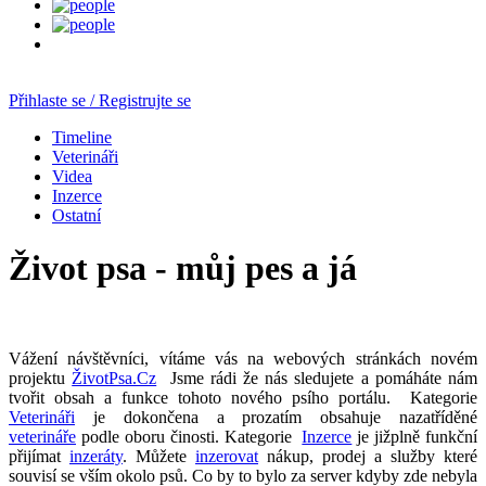
Přihlaste se / Registrujte se
Timeline
Veterináři
Videa
Inzerce
Ostatní
Život psa - můj pes a já
Vážení návštěvníci, vítáme vás na webových stránkách novém
projektu
ŽivotPsa.Cz
Jsme rádi že nás sledujete a pomáháte nám
tvořit obsah a funkce tohoto nového psího portálu. Kategorie
Veterináři
je dokončena a prozatím obsahuje nazatříděné
veterináře
podle oboru činosti. Kategorie
Inzerce
je jižplně funkční
přijímat
inzeráty
. Můžete
inzerovat
nákup, prodej a služby které
souvisí se vším okolo psů. Co by to bylo za server kdyby zde nebyla