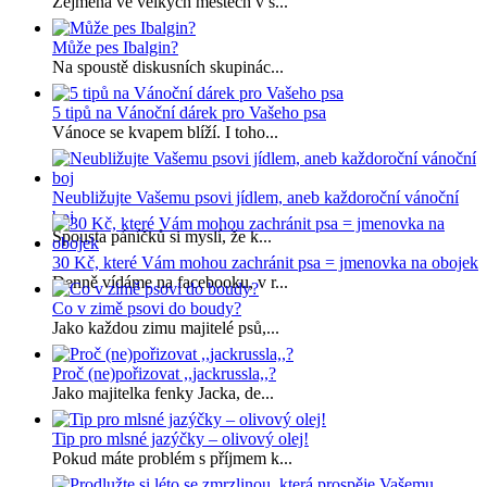
Zejména ve velkých městech v s...
Může pes Ibalgin?
Na spoustě diskusních skupinác...
5 tipů na Vánoční dárek pro Vašeho psa
Vánoce se kvapem blíží. I toho...
Neubližujte Vašemu psovi jídlem, aneb každoroční vánoční
boj
Spousta páníčků si myslí, že k...
30 Kč, které Vám mohou zachránit psa = jmenovka na obojek
Denně vídáme na facebooku, v r...
Co v zimě psovi do boudy?
Jako každou zimu majitelé psů,...
Proč (ne)pořizovat ,,jackrussla,,?
Jako majitelka fenky Jacka, de...
Tip pro mlsné jazýčky – olivový olej!
Pokud máte problém s příjmem k...