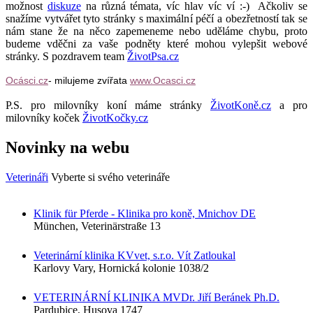
možnost
diskuze
na různá témata, víc hlav víc ví :-) Ačkoliv se
snažíme vytvářet tyto stránky s maximální péčí a obezřetností tak se
nám stane že na něco zapemeneme nebo uděláme chybu, proto
budeme vděčni za vaše podněty které mohou vylepšit webové
stránky. S pozdravem team
ŽivotPsa.cz
Ocásci.cz
- milujeme zvířata
www.Ocasci.cz
P.S. pro milovníky koní máme stránky
ŽivotKoně.cz
a pro
milovníky koček
ŽivotKočky.cz
Novinky na webu
Veterináři
Vyberte si svého veterináře
Klinik für Pferde - Klinika pro koně, Mnichov DE
München, Veterinärstraße 13
Veterinární klinika KVvet, s.r.o. Vít Zatloukal
Karlovy Vary, Hornická kolonie 1038/2
VETERINÁRNÍ KLINIKA MVDr. Jiří Beránek Ph.D.
Pardubice, Husova 1747