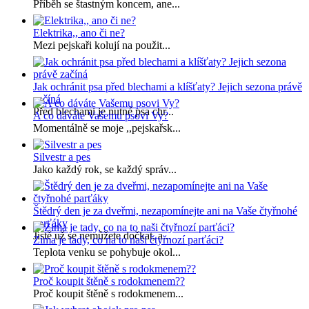
Příběh se štastným koncem, ane...
Elektrika,, ano či ne?
Mezi pejskaři kolují na použit...
Jak ochránit psa před blechami a klíšťaty? Jejich sezona právě
začíná
Před blechami je nutné psa chr...
A co dáváte Vašemu psovi Vy?
Momentálně se moje ,,pejskařsk...
Silvestr a pes
Jako každý rok, se každý správ...
Štědrý den je za dveřmi, nezapomínejte ani na Vaše čtyřnohé
parťáky
Jistě už se nemůžete dočkat, a...
Zima je tady, co na to naši čtyřnozí parťáci?
Teplota venku se pohybuje okol...
Proč koupit štěně s rodokmenem??
Proč koupit štěně s rodokmenem...