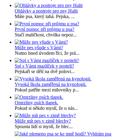
Ohlávky a postroje pro psy Halti
Máte psa, který tahá. Pejska, ...
První pomoc při průjmu u psa?
Stačí maličkost, chvilka nepoz...
Může pes všude s Vámi?
Nutno hned úvodem říci, že prá...
Spí s Vámi mazlíček v posteli?
Pejskaři se dělí na dvě polovi...
Vysoká škola zaměřená na kynologii.
Pokud patříte mezi milovníky p...
Omrzliny psích tlapek.
Pokud si někdo myslí, že u nás...
Může mít pes v zimě blechy?
Spousta lidí si myslí, že blec...