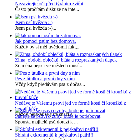
Nezavírejte oči před týráním zvířat
Často pročítám diskuze na inte...
Jsem psí hvězda :-)
Jsem psí hvězda :-)...
Jak pomoci psům bez domova.
Každý by si měl uvědomit fakt,...
Zima, období oblečků, bláta a rozpraskaných tlapek
Zejména pejsci ve městech musí...
Pes z útulku a první dny s ním
Vždy když předávám psa z dočas...
Nedávejte Vašemu psovi jed ve formě kostí či kroužků z
buvolí kůže
Každý pejskař se jistě snaží s...
Starejte se psovi o zuby, bude je potřebovat
Spousta majitelů psů dorazí k ...
Sbírání exkrementů k pejskařovi patří!!!