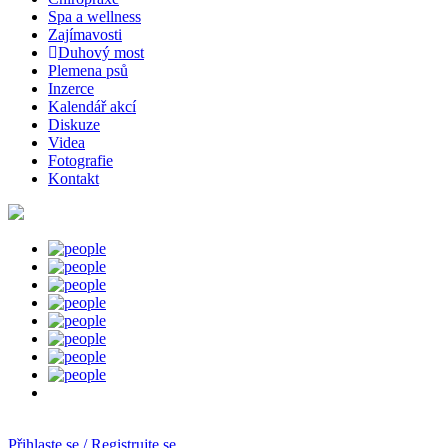
Spa a wellness
Zajímavosti
Duhový most
Plemena psů
Inzerce
Kalendář akcí
Diskuze
Videa
Fotografie
Kontakt
Přihlaste se / Registrujte se