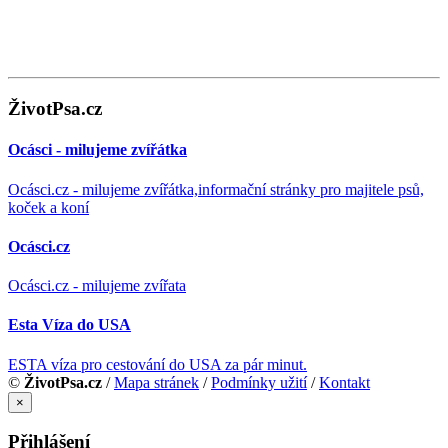
ŽivotPsa.cz
Ocásci - milujeme zvířátka
Ocásci.cz - milujeme zvířátka,informační stránky pro majitele psů,
koček a koní
Ocásci.cz
Ocásci.cz - milujeme zvířata
Esta Víza do USA
ESTA víza pro cestování do USA za pár minut.
©
ŽivotPsa.cz
/
Mapa stránek
/
Podmínky užití
/
Kontakt
×
Přihlášení