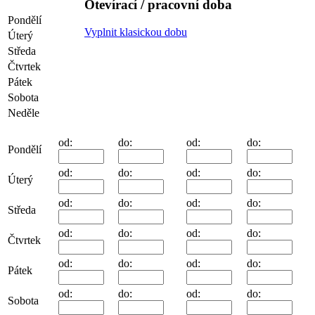
Otevírací / pracovní doba
Pondělí
Vyplnit klasickou dobu
Úterý
Středa
Čtvrtek
Pátek
Sobota
Neděle
od:
do:
od:
do:
Pondělí
od:
do:
od:
do:
Úterý
od:
do:
od:
do:
Středa
od:
do:
od:
do:
Čtvrtek
od:
do:
od:
do:
Pátek
od:
do:
od:
do:
Sobota