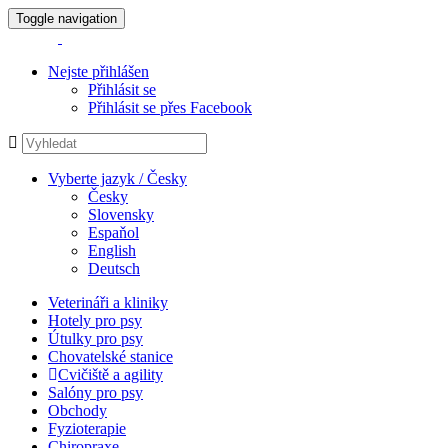
Toggle navigation
Nejste přihlášen
Přihlásit se
Přihlásit se přes Facebook
Vyberte jazyk / Česky
Česky
Slovensky
Espaňol
English
Deutsch
Veterináři a kliniky
Hotely pro psy
Útulky pro psy
Chovatelské stanice
Cvičiště a agility
Salóny pro psy
Obchody
Fyzioterapie
Chiropraxe