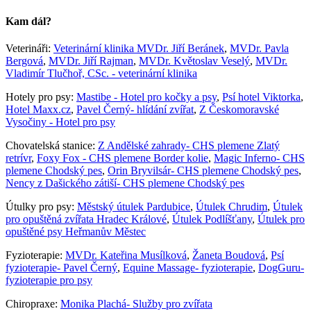
Kam dál?
Veterináři:
Veterinární klinika MVDr. Jiří Beránek
,
MVDr. Pavla
Bergová
,
MVDr. Jiří Rajman
,
MVDr. Květoslav Veselý
,
MVDr.
Vladimír Tlučhoř, CSc. - veterinární klinika
Hotely pro psy:
Mastibe - Hotel pro kočky a psy
,
Psí hotel Viktorka
,
Hotel Maxx.cz
,
Pavel Černý- hlídání zvířat
,
Z Českomoravské
Vysočiny - Hotel pro psy
Chovatelská stanice:
Z Andělské zahrady- CHS plemene Zlatý
retrívr
,
Foxy Fox - CHS plemene Border kolie
,
Magic Inferno- CHS
plemene Chodský pes
,
Orin Bryvilsár- CHS plemene Chodský pes
,
Nency z Dašického zátiší- CHS plemene Chodský pes
Útulky pro psy:
Městský útulek Pardubice
,
Útulek Chrudim
,
Útulek
pro opuštěná zvířata Hradec Králové
,
Útulek Podlíšťany
,
Útulek pro
opuštěné psy Heřmanův Městec
Fyzioterapie:
MVDr. Kateřina Musílková
,
Žaneta Boudová
,
Psí
fyzioterapie- Pavel Černý
,
Equine Massage- fyzioterapie
,
DogGuru-
fyzioterapie pro psy
Chiropraxe:
Monika Plachá- Služby pro zvířata