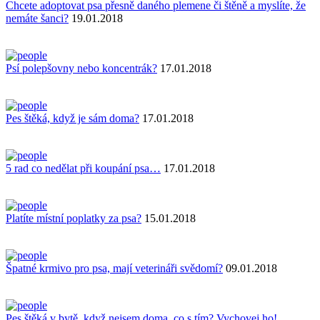
Chcete adoptovat psa přesně daného plemene či štěně a myslíte, že
nemáte šanci?
19.01.2018
Psí polepšovny nebo koncentrák?
17.01.2018
Pes štěká, když je sám doma?
17.01.2018
5 rad co nedělat při koupání psa…
17.01.2018
Platíte místní poplatky za psa?
15.01.2018
Špatné krmivo pro psa, mají veterináři svědomí?
09.01.2018
Pes štěká v bytě, když nejsem doma, co s tím? Vychovej ho!