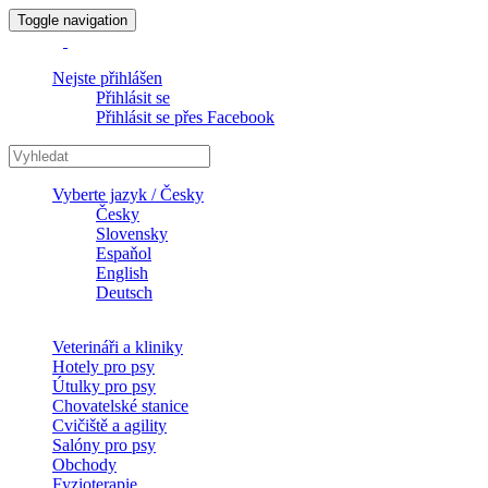
Toggle navigation
Nejste přihlášen
Přihlásit se
Přihlásit se přes Facebook
Vyberte jazyk / Česky
Česky
Slovensky
Espaňol
English
Deutsch
Veterináři a kliniky
Hotely pro psy
Útulky pro psy
Chovatelské stanice
Cvičiště a agility
Salóny pro psy
Obchody
Fyzioterapie