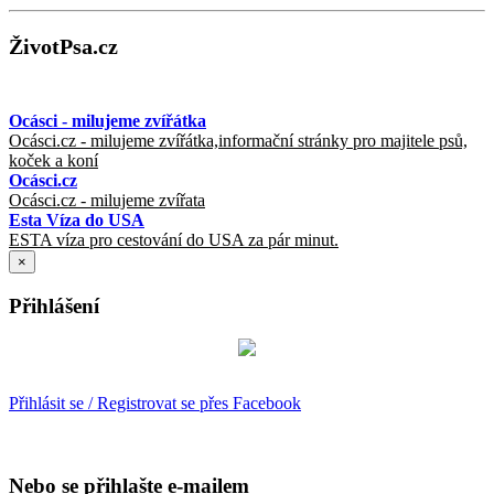
ŽivotPsa.cz
Ocásci - milujeme zvířátka
Ocásci.cz - milujeme zvířátka,informační stránky pro majitele psů,
koček a koní
Ocásci.cz
Ocásci.cz - milujeme zvířata
Esta Víza do USA
ESTA víza pro cestování do USA za pár minut.
×
Přihlášení
Přihlásit se / Registrovat se přes Facebook
Nebo se přihlašte e-mailem