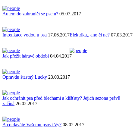
Autem do zahraničí se psem?
05.07.2017
Intoxikace vodou u psa
17.06.2017
Elektrika,, ano či ne?
07.03.2017
Jak přežít háravé období
04.04.2017
Opravdu štastný Lucky
23.03.2017
Jak ochránit psa před blechami a klíšťaty? Jejich sezona právě
začíná
26.02.2017
A co dáváte Vašemu psovi Vy?
08.02.2017