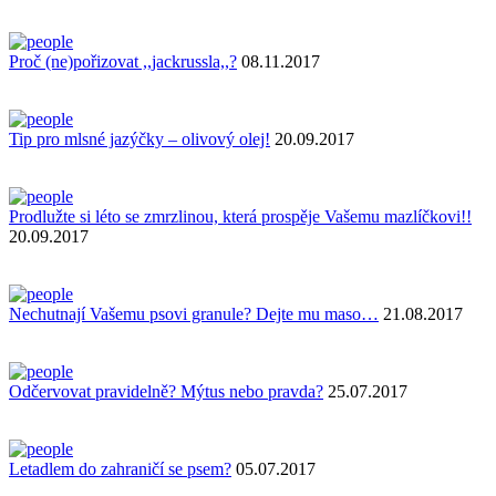
Proč (ne)pořizovat ,,jackrussla,,?
08.11.2017
Tip pro mlsné jazýčky – olivový olej!
20.09.2017
Prodlužte si léto se zmrzlinou, která prospěje Vašemu mazlíčkovi!!
20.09.2017
Nechutnají Vašemu psovi granule? Dejte mu maso…
21.08.2017
Odčervovat pravidelně? Mýtus nebo pravda?
25.07.2017
Letadlem do zahraničí se psem?
05.07.2017