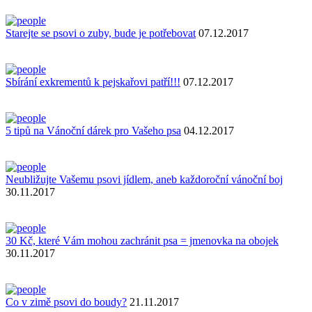
Starejte se psovi o zuby, bude je potřebovat
07.12.2017
Sbírání exkrementů k pejskařovi patří!!!
07.12.2017
5 tipů na Vánoční dárek pro Vašeho psa
04.12.2017
Neubližujte Vašemu psovi jídlem, aneb každoroční vánoční boj
30.11.2017
30 Kč, které Vám mohou zachránit psa = jmenovka na obojek
30.11.2017
Co v zimě psovi do boudy?
21.11.2017