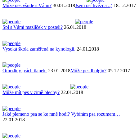
Může pes všude s Vámi?
30.01.2018
Jsem psí hvězda :-)
18.12.2017
Spí s Vámi mazlíček v posteli?
26.01.2018
Vysoká škola zaměřená na kynologii.
24.01.2018
Omrzliny psích tlapek.
23.01.2018
Může pes Ibalgin?
05.12.2017
Může mít pes v zimě blechy?
22.01.2018
Jaké plemeno psa se ke mně hodí? Vybírám psa rozumem…
22.01.2018