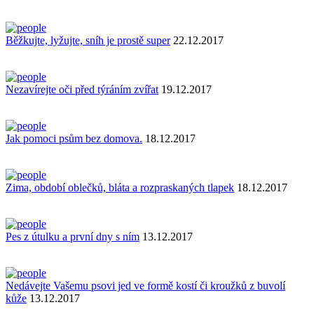
Běžkujte, lyžujte, sníh je prostě super
22.12.2017
Nezavírejte oči před týráním zvířat
19.12.2017
Jak pomoci psům bez domova.
18.12.2017
Zima, období oblečků, bláta a rozpraskaných tlapek
18.12.2017
Pes z útulku a první dny s ním
13.12.2017
Nedávejte Vašemu psovi jed ve formě kostí či kroužků z buvolí
kůže
13.12.2017