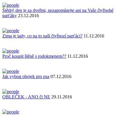
Štědrý den je za dveřmi, nezapomínejte ani na Vaše čtyřnohé
parťáky
23.12.2016
Zima je tady, co na to naši čtyřnozí parťáci?
11.12.2016
Proč koupit štěně s rodokmenem??
11.12.2016
Jak vybrat obojek pro psa
07.12.2016
OBLEČEK - ANO či NE
29.11.2016