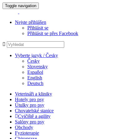
Toggle navigation
Nejste přihlášen
Přihlásit se
Přihlásit se přes Facebook
Vyberte jazyk / Česky
Česky
Slovensky
Espaňol
English
Deutsch
Veterináři a kliniky
Hotely pro psy
Útulky pro psy
Chovatelské stanice
Cvičiště a agility
Salóny pro psy
Obchody
Fyzioterapie
Chiropraxe