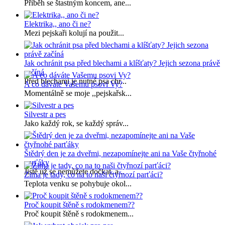
Příběh se štastným koncem, ane...
Elektrika,, ano či ne?
Mezi pejskaři kolují na použit...
Jak ochránit psa před blechami a klíšťaty? Jejich sezona právě
začíná
Před blechami je nutné psa chr...
A co dáváte Vašemu psovi Vy?
Momentálně se moje ,,pejskařsk...
Silvestr a pes
Jako každý rok, se každý správ...
Štědrý den je za dveřmi, nezapomínejte ani na Vaše čtyřnohé
parťáky
Jistě už se nemůžete dočkat, a...
Zima je tady, co na to naši čtyřnozí parťáci?
Teplota venku se pohybuje okol...
Proč koupit štěně s rodokmenem??
Proč koupit štěně s rodokmenem...