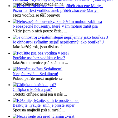
Tento článek bude rozdělen na ...
Pozor na flexi vodítka, aneb příběh ztracené Marty..
Flexi vodítka se těší opravdu ...
Nebezpečné housenky, které Vám mohou zabít psa
Vždy jsem o nich pouze četla, ...
Je ohňostroj zvířatům stejně nepříjemný jako bouřka? J
Jako každý rok, jsou diskusní ...
Pouštíte psa bez vodítka v lese?
Jakožto milovnice psů znám tu ...
Necpěte zvířata Sedalinem!
Pokud patříte mezi majitele zv...
Chřipka u koček a psů?
Období chřipek není jen u nás ...
Běžkujte, lyžujte, sníh je prostě super
Spousta majitelů psů si myslí,...