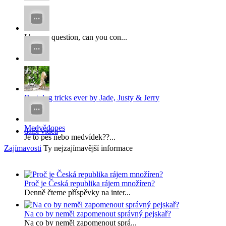
...
I have a question, can you con...
x
x...
Best dog tricks ever by Jade, Justy & Jerry
...
Medvědopes
další videa
Je to pes nebo medvídek??...
Zajímavosti
Ty nejzajímavější informace
Proč je Česká republika rájem množíren?
Denně čteme příspěvky na inter...
Na co by neměl zapomenout správný pejskař?
Na co by neměl zapomenout sprá...