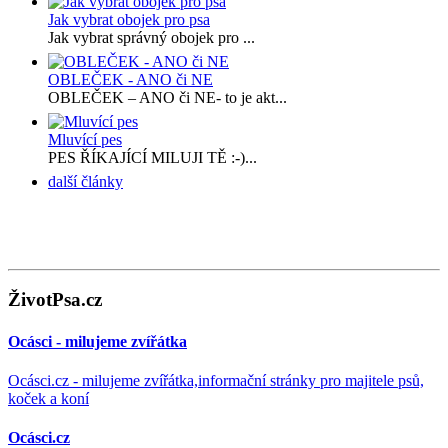
Jak vybrat obojek pro psa
Jak vybrat správný obojek pro ...
OBLEČEK - ANO či NE
OBLEČEK – ANO či NE- to je akt...
Mluvící pes
PES ŘÍKAJÍCÍ MILUJI TĚ :-)...
další články
ŽivotPsa.cz
Ocásci - milujeme zvířátka
Ocásci.cz - milujeme zvířátka,informační stránky pro majitele psů,
koček a koní
Ocásci.cz