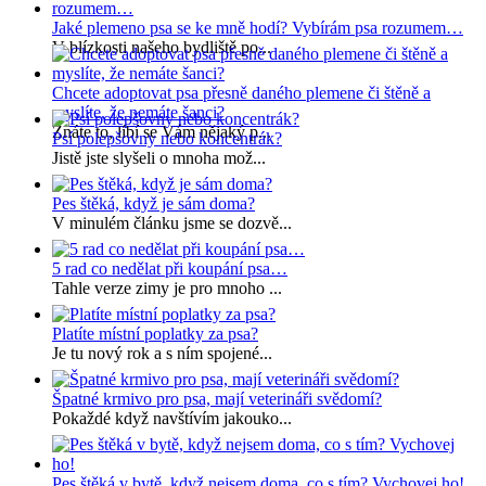
Jaké plemeno psa se ke mně hodí? Vybírám psa rozumem…
V blízkosti našeho bydliště po...
Chcete adoptovat psa přesně daného plemene či štěně a
myslíte, že nemáte šanci?
Znáte to, líbí se Vám nějaký p...
Psí polepšovny nebo koncentrák?
Jistě jste slyšeli o mnoha mož...
Pes štěká, když je sám doma?
V minulém článku jsme se dozvě...
5 rad co nedělat při koupání psa…
Tahle verze zimy je pro mnoho ...
Platíte místní poplatky za psa?
Je tu nový rok a s ním spojené...
Špatné krmivo pro psa, mají veterináři svědomí?
Pokaždé když navštívím jakouko...
Pes štěká v bytě, když nejsem doma, co s tím? Vychovej ho!