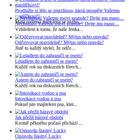
Prodlužte si léto se zmrzlinou, která prospěje Vašemu
mazlíčkovi!!
Malá rodinná mlékárna se rozho...
Nechutnají Vašemu psovi granule? Dejte mu maso…
Vzhledem k tomu, že naše fenka...
Odčervovat pravidelně? Mýtus nebo pravda?
Jistě to každý slyšel, že odče...
Letadlem do zahraničí se psem?
Každý rok na diskuzních fórech...
Autem do zahraničí se psem?
Každý rok na diskuzních fórech...
Intoxikace vodou u psa
Pokud jste majitelem psa, kter...
Jak přežít háravé období
Kromě pěkného počasí přichází ...
Opravdu štastný Lucky