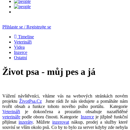
Přihlaste se / Registrujte se
Timeline
Veterináři
Videa
Inzerce
Ostatní
Život psa - můj pes a já
Vážení návštěvníci, vítáme vás na webových stránkách novém
projektu
ŽivotPsa.Cz
Jsme rádi že nás sledujete a pomáháte nám
tvořit obsah a funkce tohoto nového psího portálu. Kategorie
Veterináři
je dokončena a prozatím obsahuje nazatříděné
veterináře
podle oboru činosti. Kategorie
Inzerce
je jižplně funkční
přijímat
inzeráty
. Můžete
inzerovat
nákup, prodej a služby které
souvisí se vším okolo psů. Co by to bylo za server kdyby zde nebyla