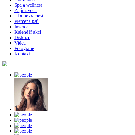
Spa a wellness
Zajímavosti
Duhový most
Plemena psů
Inzerce
Kalendář akcí
Diskuze
Videa
Fotografie
Kontakt