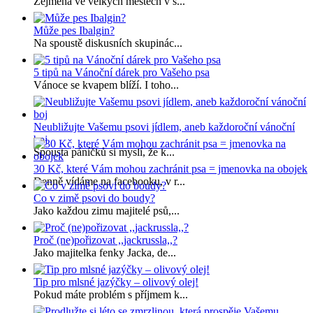
Zejména ve velkých městech v s...
Může pes Ibalgin?
Na spoustě diskusních skupinác...
5 tipů na Vánoční dárek pro Vašeho psa
Vánoce se kvapem blíží. I toho...
Neubližujte Vašemu psovi jídlem, aneb každoroční vánoční
boj
Spousta páníčků si myslí, že k...
30 Kč, které Vám mohou zachránit psa = jmenovka na obojek
Denně vídáme na facebooku, v r...
Co v zimě psovi do boudy?
Jako každou zimu majitelé psů,...
Proč (ne)pořizovat ,,jackrussla,,?
Jako majitelka fenky Jacka, de...
Tip pro mlsné jazýčky – olivový olej!
Pokud máte problém s příjmem k...