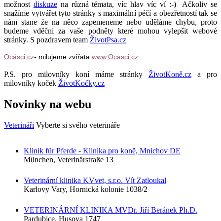
možnost
diskuze
na různá témata, víc hlav víc ví :-) Ačkoliv se
snažíme vytvářet tyto stránky s maximální péčí a obezřetností tak se
nám stane že na něco zapemeneme nebo uděláme chybu, proto
budeme vděčni za vaše podněty které mohou vylepšit webové
stránky. S pozdravem team
ŽivotPsa.cz
Ocásci.cz
- milujeme zvířata
www.Ocasci.cz
P.S. pro milovníky koní máme stránky
ŽivotKoně.cz
a pro
milovníky koček
ŽivotKočky.cz
Novinky na webu
Veterináři
Vyberte si svého veterináře
Klinik für Pferde - Klinika pro koně, Mnichov DE
München, Veterinärstraße 13
Veterinární klinika KVvet, s.r.o. Vít Zatloukal
Karlovy Vary, Hornická kolonie 1038/2
VETERINÁRNÍ KLINIKA MVDr. Jiří Beránek Ph.D.
Pardubice, Husova 1747