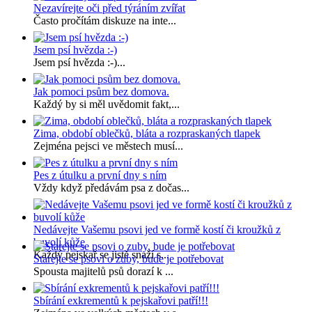
Nezavírejte oči před týráním zvířat
Často pročítám diskuze na inte...
Jsem psí hvězda :-)
Jsem psí hvězda :-)...
Jak pomoci psům bez domova.
Každý by si měl uvědomit fakt,...
Zima, období oblečků, bláta a rozpraskaných tlapek
Zejména pejsci ve městech musí...
Pes z útulku a první dny s ním
Vždy když předávám psa z dočas...
Nedávejte Vašemu psovi jed ve formě kostí či kroužků z
buvolí kůže
Každý pejskař se jistě snaží s...
Starejte se psovi o zuby, bude je potřebovat
Spousta majitelů psů dorazí k ...
Sbírání exkrementů k pejskařovi patří!!!