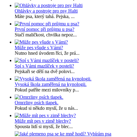
Ohlávky a postroje pro psy Halti
Máte psa, který tahá. Pejska, ...
První pomoc při průjmu u psa?
Stačí maličkost, chvilka nepoz...
Může pes všude s Vámi?
Nutno hned úvodem říci, že prá...
Spí s Vámi mazlíček v posteli?
Pejskaři se dělí na dvě polovi...
Vysoká škola zaměřená na kynologii.
Pokud patříte mezi milovníky p...
Omrzliny psích tlapek.
Pokud si někdo myslí, že u nás...
Může mít pes v zimě blechy?
Spousta lidí si myslí, že blec...