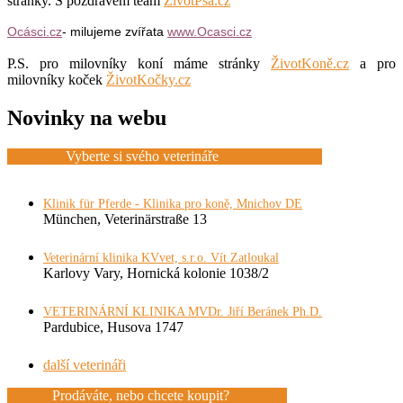
stránky. S pozdravem team
ŽivotPsa.cz
Ocásci.cz
- milujeme zvířata
www.Ocasci.cz
P.S. pro milovníky koní máme stránky
ŽivotKoně.cz
a pro
milovníky koček
ŽivotKočky.cz
Novinky na webu
Veterináři
Vyberte si svého veterináře
Klinik für Pferde - Klinika pro koně, Mnichov DE
München, Veterinärstraße 13
Veterinární klinika KVvet, s.r.o. Vít Zatloukal
Karlovy Vary, Hornická kolonie 1038/2
VETERINÁRNÍ KLINIKA MVDr. Jiří Beránek Ph.D.
Pardubice, Husova 1747
další veterináři
Inzerce
Prodáváte, nebo chcete koupit?