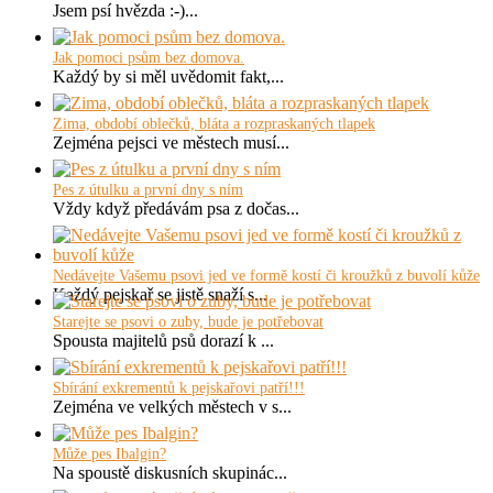
Jsem psí hvězda :-)...
Jak pomoci psům bez domova.
Každý by si měl uvědomit fakt,...
Zima, období oblečků, bláta a rozpraskaných tlapek
Zejména pejsci ve městech musí...
Pes z útulku a první dny s ním
Vždy když předávám psa z dočas...
Nedávejte Vašemu psovi jed ve formě kostí či kroužků z buvolí kůže
Každý pejskař se jistě snaží s...
Starejte se psovi o zuby, bude je potřebovat
Spousta majitelů psů dorazí k ...
Sbírání exkrementů k pejskařovi patří!!!
Zejména ve velkých městech v s...
Může pes Ibalgin?
Na spoustě diskusních skupinác...