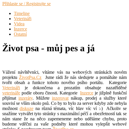
Přihlaste se / Registrujte se
Timeline
Veterináři
Videa
Inzerce
Ostatní
Život psa - můj pes a já
Vážení návštěvníci, vítáme vás na webových stránkách novém
projektu
ŽivotPsa.Cz
Jsme rádi že nás sledujete a pomáháte nám
tvořit obsah a funkce tohoto nového psího portálu. Kategorie
Veterináři
je dokončena a prozatím obsahuje nazatříděné
veterináře
podle oboru činosti. Kategorie
Inzerce
je jižplně funkční
přijímat
inzeráty
. Můžete
inzerovat
nákup, prodej a služby které
souvisí se vším okolo psů. Co by to bylo za server kdyby zde nebyla
možnost
diskuze
na různá témata, víc hlav víc ví :-) Ačkoliv se
snažíme vytvářet tyto stránky s maximální péčí a obezřetností tak se
nám stane že na něco zapemeneme nebo uděláme chybu, proto
budeme vděčni za vaše podněty které mohou vylepšit webové