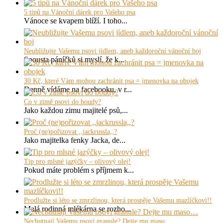
5 tipů na Vánoční dárek pro Vašeho psa
Vánoce se kvapem blíží. I toho...
Neubližujte Vašemu psovi jídlem, aneb každoroční vánoční boj
Spousta páníčků si myslí, že k...
30 Kč, které Vám mohou zachránit psa = jmenovka na obojek
Denně vídáme na facebooku, v r...
Co v zimě psovi do boudy?
Jako každou zimu majitelé psů,...
Proč (ne)pořizovat ,,jackrussla,,?
Jako majitelka fenky Jacka, de...
Tip pro mlsné jazýčky – olivový olej!
Pokud máte problém s příjmem k...
Prodlužte si léto se zmrzlinou, která prospěje Vašemu mazlíčkovi!!
Malá rodinná mlékárna se rozho...
Nechutnají Vašemu psovi granule? Dejte mu maso…