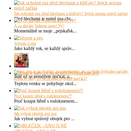
Jak ochránit psa před blechami a klíšťaty? Jejich sezona právě začíná
Před blechami je nutné psa chr...
A co dáváte Vašemu psovi Vy?
Momentálně se moje ,,pejskařsk...
Silvestr a pes
Jako každý rok, se každý správ...
Štědrý den je za dveřmi, nezapomínejte ani na Vaše čtyřnohé parťáky
Jistě už se nemůžete dočkat, a...
Zima je tady, co na to naši čtyřnozí parťáci?
Teplota venku se pohybuje okol...
Proč koupit štěně s rodokmenem??
Proč koupit štěně s rodokmenem...
Jak vybrat obojek pro psa
Jak vybrat správný obojek pro ...