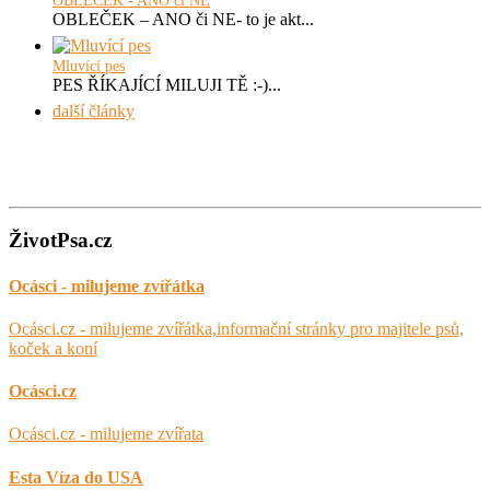
OBLEČEK - ANO či NE
OBLEČEK – ANO či NE- to je akt...
Mluvící pes
PES ŘÍKAJÍCÍ MILUJI TĚ :-)...
další články
ŽivotPsa.cz
Ocásci - milujeme zvířátka
Ocásci.cz - milujeme zvířátka,informační stránky pro majitele psů,
koček a koní
Ocásci.cz
Ocásci.cz - milujeme zvířata
Esta Víza do USA