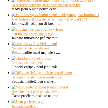
Nebezpečné housenky, které Vám mohou zabít psa
Vždy jsem o nich pouze četla, ...
Je ohňostroj zvířatům stejně nepříjemný jako bouřka? J
Jako každý rok, jsou diskusní ...
Pouštíte psa bez vodítka v lese?
Jakožto milovnice psů znám tu ...
Necpěte zvířata Sedalinem!
Pokud patříte mezi majitele zv...
Chřipka u koček a psů?
Období chřipek není jen u nás ...
Běžkujte, lyžujte, sníh je prostě super
Spousta majitelů psů si myslí,...
Nezavírejte oči před týráním zvířat
Často pročítám diskuze na inte...
Jsem psí hvězda :-)