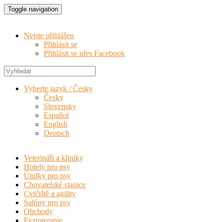
Toggle navigation
Nejste přihlášen
Přihlásit se
Přihlásit se přes Facebook
Vyberte jazyk / Česky
Česky
Slovensky
Espaňol
English
Deutsch
Veterináři a kliniky
Hotely pro psy
Útulky pro psy
Chovatelské stanice
Cvičiště a agility
Salóny pro psy
Obchody
Fyzioterapie