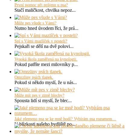
První pomoc při průjmu u psa?
Stačí maličkost, chvilka nepoz...
Může pes všude s Vámi?
Nutno hned úvodem říci, že prá...
Spí s Vámi mazlíček v posteli?
Pejskaři se dělí na dvě polovi...
Vysoká škola zaměřená na kynologii.
Pokud patříte mezi milovníky p...
Omrzliny psích tlapek.
Pokud si někdo myslí, že u nás...
Může mít pes v zimě blechy?
Spousta lidí si myslí, že blec...
Jaké plemeno psa se ke mně hodí? Vybírám psa rozumem…
V blízkosti našeho bydliště po...