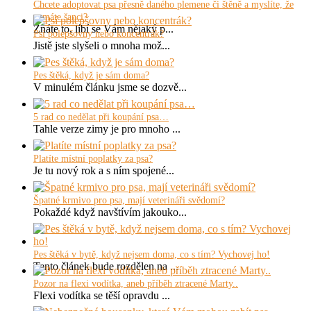
Chcete adoptovat psa přesně daného plemene či štěně a myslíte, že
nemáte šanci?
Znáte to, líbí se Vám nějaký p...
Psí polepšovny nebo koncentrák?
Jistě jste slyšeli o mnoha mož...
Pes štěká, když je sám doma?
V minulém článku jsme se dozvě...
5 rad co nedělat při koupání psa…
Tahle verze zimy je pro mnoho ...
Platíte místní poplatky za psa?
Je tu nový rok a s ním spojené...
Špatné krmivo pro psa, mají veterináři svědomí?
Pokaždé když navštívím jakouko...
Pes štěká v bytě, když nejsem doma, co s tím? Vychovej ho!
Tento článek bude rozdělen na ...
Pozor na flexi vodítka, aneb příběh ztracené Marty..
Flexi vodítka se těší opravdu ...