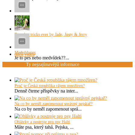
x
x...
Best dog tricks ever by Jade, Justy & Jerry
...
Medvědopes
další videa
Je to pes nebo medvídek??...
Zajímavosti
Ty nejzajímavější informace
Proč je Česká republika rájem množíren?
Denně čteme příspěvky na inter...
Na co by neměl zapomenout správný pejskař?
Na co by neměl zapomenout sprá...
Ohlávky a postroje pro psy Halti
Máte psa, který tahá. Pejska, ...