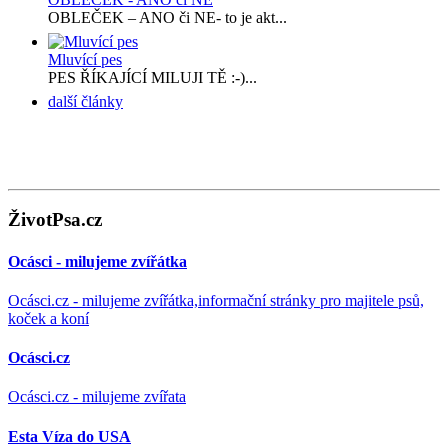
OBLEČEK – ANO či NE- to je akt...
Mluvící pes
PES ŘÍKAJÍCÍ MILUJI TĚ :-)...
další články
ŽivotPsa.cz
Ocásci - milujeme zvířátka
Ocásci.cz - milujeme zvířátka,informační stránky pro majitele psů,
koček a koní
Ocásci.cz
Ocásci.cz - milujeme zvířata
Esta Víza do USA