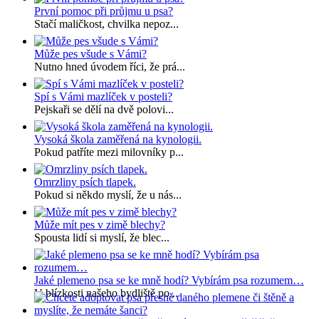
První pomoc při průjmu u psa?
Stačí maličkost, chvilka nepoz...
Může pes všude s Vámi?
Nutno hned úvodem říci, že prá...
Spí s Vámi mazlíček v posteli?
Pejskaři se dělí na dvě polovi...
Vysoká škola zaměřená na kynologii.
Pokud patříte mezi milovníky p...
Omrzliny psích tlapek.
Pokud si někdo myslí, že u nás...
Může mít pes v zimě blechy?
Spousta lidí si myslí, že blec...
Jaké plemeno psa se ke mně hodí? Vybírám psa rozumem…
V blízkosti našeho bydliště po...