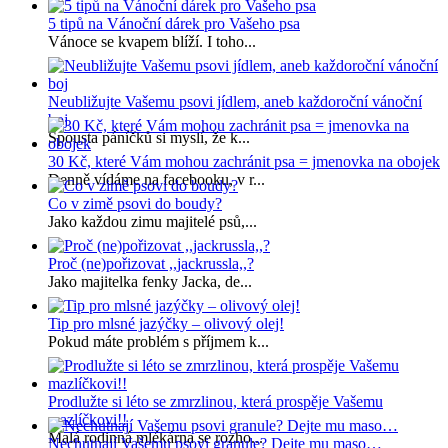
5 tipů na Vánoční dárek pro Vašeho psa
Vánoce se kvapem blíží. I toho...
Neubližujte Vašemu psovi jídlem, aneb každoroční vánoční
boj
Spousta páníčků si myslí, že k...
30 Kč, které Vám mohou zachránit psa = jmenovka na obojek
Denně vídáme na facebooku, v r...
Co v zimě psovi do boudy?
Jako každou zimu majitelé psů,...
Proč (ne)pořizovat ,,jackrussla,,?
Jako majitelka fenky Jacka, de...
Tip pro mlsné jazýčky – olivový olej!
Pokud máte problém s příjmem k...
Prodlužte si léto se zmrzlinou, která prospěje Vašemu
mazlíčkovi!!
Malá rodinná mlékárna se rozho...
Nechutnají Vašemu psovi granule? Dejte mu maso…