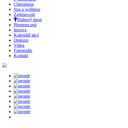
Chiropraxe
Spa a wellness
Zajímavosti
Duhový most
Plemena psů
Inzerce
Kalendář akcí
Diskuze
Videa
Fotografie
Kontakt