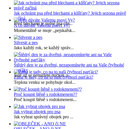
Jak ochránit psa před blechami a klíšťaty? Jejich sezona právě
začíná
Před blechami je nutné psa chr...
A co dáváte Vašemu psovi Vy?
Momentálně se moje ,,pejskařsk...
Silvestr a pes
Jako každý rok, se každý správ...
Štědrý den je za dveřmi, nezapomínejte ani na Vaše čtyřnohé
parťáky
Jistě už se nemůžete dočkat, a...
Zima je tady, co na to naši čtyřnozí parťáci?
Teplota venku se pohybuje okol...
Proč koupit štěně s rodokmenem??
Proč koupit štěně s rodokmenem...
Jak vybrat obojek pro psa
Jak vybrat správný obojek pro ...
OBLEČEK - ANO či NE