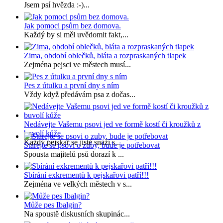
Jsem psí hvězda :-)...
Jak pomoci psům bez domova.
Každý by si měl uvědomit fakt,...
Zima, období oblečků, bláta a rozpraskaných tlapek
Zejména pejsci ve městech musí...
Pes z útulku a první dny s ním
Vždy když předávám psa z dočas...
Nedávejte Vašemu psovi jed ve formě kostí či kroužků z
buvolí kůže
Každý pejskař se jistě snaží s...
Starejte se psovi o zuby, bude je potřebovat
Spousta majitelů psů dorazí k ...
Sbírání exkrementů k pejskařovi patří!!!
Zejména ve velkých městech v s...
Může pes Ibalgin?
Na spoustě diskusních skupinác...