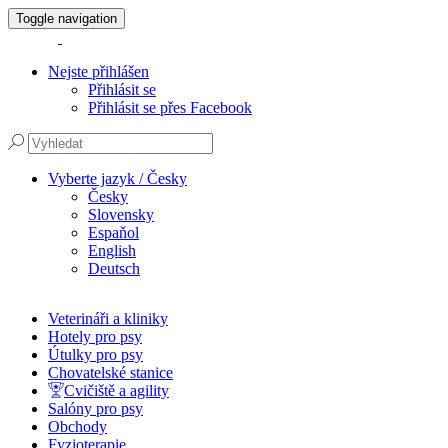
Toggle navigation
Nejste přihlášen
Přihlásit se
Přihlásit se přes Facebook
Vyberte jazyk / Česky
Česky
Slovensky
Espaňol
English
Deutsch
Veterináři a kliniky
Hotely pro psy
Útulky pro psy
Chovatelské stanice
Cvičiště a agility
Salóny pro psy
Obchody
Fyzioterapie