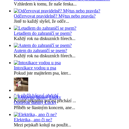
Vzhledem k tomu, že naše fenka...
Odčervovat pravidelně? Mýtus nebo pravda?
Jistě to každý slyšel, že odče...
Letadlem do zahraničí se psem?
Každý rok na diskuzních fórech...
Autem do zahraničí se psem?
Každý rok na diskuzních fórech...
Intoxikace vodou u psa
Pokud jste majitelem psa, kter...
Jak přežít háravé období
Kromě pěkného počasí přichází ...
Opravdu štastný Lucky
Příběh se štastným koncem, ane...
Elektrika,, ano či ne?
Mezi pejskaři kolují na použit...