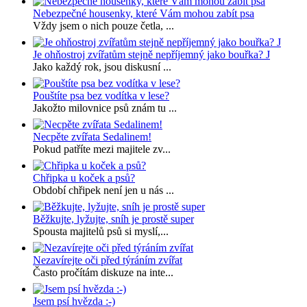
Nebezpečné housenky, které Vám mohou zabít psa
Vždy jsem o nich pouze četla, ...
Je ohňostroj zvířatům stejně nepříjemný jako bouřka? J
Jako každý rok, jsou diskusní ...
Pouštíte psa bez vodítka v lese?
Jakožto milovnice psů znám tu ...
Necpěte zvířata Sedalinem!
Pokud patříte mezi majitele zv...
Chřipka u koček a psů?
Období chřipek není jen u nás ...
Běžkujte, lyžujte, sníh je prostě super
Spousta majitelů psů si myslí,...
Nezavírejte oči před týráním zvířat
Často pročítám diskuze na inte...
Jsem psí hvězda :-)