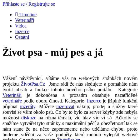
Přihlaste se / Registrujte se
Timeline
Veterináři
Videa
Inzerce
Ostatní
Život psa - můj pes a já
Vážení návštěvníci, vítáme vás na webových stránkách novém
projektu
ŽivotPsa.Cz
Jsme rádi že nás sledujete a pomáháte nám
tvořit obsah a funkce tohoto nového psího portálu. Kategorie
Veterináři
je dokončena a prozatím obsahuje nazatříděné
veterináře
podle oboru činosti. Kategorie
Inzerce
je jižplně funkční
přijímat
inzeráty
. Můžete
inzerovat
nákup, prodej a služby které
souvisí se vším okolo psů. Co by to bylo za server kdyby zde nebyla
možnost
diskuze
na různá témata, víc hlav víc ví :-) Ačkoliv se
snažíme vytvářet tyto stránky s maximální péčí a obezřetností tak se
nám stane že na něco zapemeneme nebo uděláme chybu, proto
budeme vděčni za vaše podněty které mohou vylepšit webové