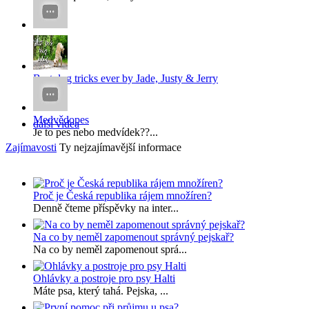
x
x...
Best dog tricks ever by Jade, Justy & Jerry
...
Medvědopes
další videa
Je to pes nebo medvídek??...
Zajímavosti
Ty nejzajímavější informace
Proč je Česká republika rájem množíren?
Denně čteme příspěvky na inter...
Na co by neměl zapomenout správný pejskař?
Na co by neměl zapomenout sprá...
Ohlávky a postroje pro psy Halti
Máte psa, který tahá. Pejska, ...