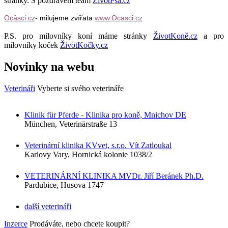
stránky. S pozdravem team
ŽivotPsa.cz
Ocásci.cz
- milujeme zvířata
www.Ocasci.cz
P.S. pro milovníky koní máme stránky
ŽivotKoně.cz
a pro
milovníky koček
ŽivotKočky.cz
Novinky na webu
Veterináři
Vyberte si svého veterináře
Klinik für Pferde - Klinika pro koně, Mnichov DE
München, Veterinärstraße 13
Veterinární klinika KVvet, s.r.o. Vít Zatloukal
Karlovy Vary, Hornická kolonie 1038/2
VETERINÁRNÍ KLINIKA MVDr. Jiří Beránek Ph.D.
Pardubice, Husova 1747
další veterináři
Inzerce
Prodáváte, nebo chcete koupit?