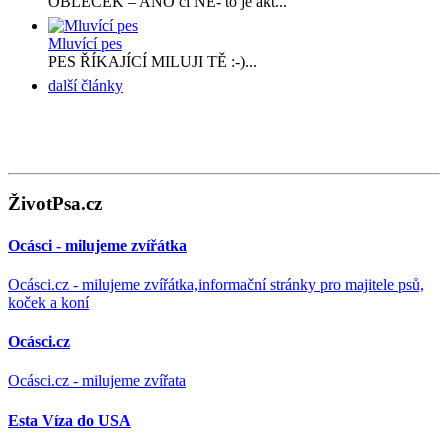
OBLEČEK – ANO či NE- to je akt...
Mluvící pes
PES ŘÍKAJÍCÍ MILUJI TĚ :-)...
další články
ŽivotPsa.cz
Ocásci - milujeme zvířátka
Ocásci.cz - milujeme zvířátka,informační stránky pro majitele psů,
koček a koní
Ocásci.cz
Ocásci.cz - milujeme zvířata
Esta Víza do USA