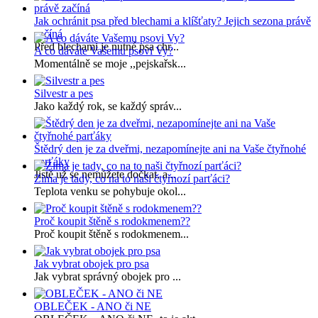
Jak ochránit psa před blechami a klíšťaty? Jejich sezona právě
začíná
Před blechami je nutné psa chr...
A co dáváte Vašemu psovi Vy?
Momentálně se moje ,,pejskařsk...
Silvestr a pes
Jako každý rok, se každý správ...
Štědrý den je za dveřmi, nezapomínejte ani na Vaše čtyřnohé
parťáky
Jistě už se nemůžete dočkat, a...
Zima je tady, co na to naši čtyřnozí parťáci?
Teplota venku se pohybuje okol...
Proč koupit štěně s rodokmenem??
Proč koupit štěně s rodokmenem...
Jak vybrat obojek pro psa
Jak vybrat správný obojek pro ...
OBLEČEK - ANO či NE