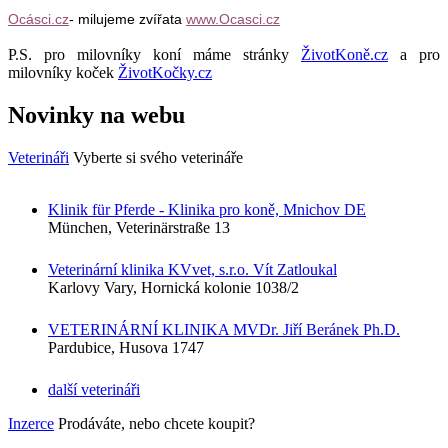
Ocásci.cz
- milujeme zvířata
www.Ocasci.cz
P.S. pro milovníky koní máme stránky
ŽivotKoně.cz
a pro
milovníky koček
ŽivotKočky.cz
Novinky na webu
Veterináři
Vyberte si svého veterináře
Klinik für Pferde - Klinika pro koně, Mnichov DE
München, Veterinärstraße 13
Veterinární klinika KVvet, s.r.o. Vít Zatloukal
Karlovy Vary, Hornická kolonie 1038/2
VETERINÁRNÍ KLINIKA MVDr. Jiří Beránek Ph.D.
Pardubice, Husova 1747
další veterináři
Inzerce
Prodáváte, nebo chcete koupit?