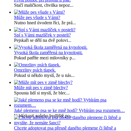
Stačí maličkost, chvilka nepoz...
Může pes všude s Vámi?
Nutno hned úvodem říci, že prá...
Spí s Vámi mazlíček v posteli?
Pejskaři se dělí na dvě polovi...
Vysoká škola zaměřená na kynologii.
Pokud patříte mezi milovníky p...
Omrzliny psích tlapek.
Pokud si někdo myslí, že u nás...
Může mít pes v zimě blechy?
Spousta lidí si myslí, že blec...
Jaké plemeno psa se ke mně hodí? Vybírám psa rozumem…
V blízkosti našeho bydliště po...
Chcete adoptovat psa přesně daného plemene či štěně a