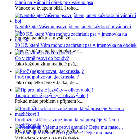
5 tipů na Vánoční dárek pro Vašeho psa
Vánoce se kvapem blíží. I toho...
Neubližujte Vašemu psovi jídlem, aneb každoroční vánoční
boj
Spousta páníčků si myslí, že k...
30 Kč, které Vám mohou zachránit psa = jmenovka na obojek
Denně vídáme na facebooku, v r...
Co v zimě psovi do boudy?
Jako každou zimu majitelé psů,...
Proč (ne)pořizovat ,,jackrussla,,?
Jako majitelka fenky Jacka, de...
Tip pro mlsné jazýčky – olivový olej!
Pokud máte problém s příjmem k...
Prodlužte si léto se zmrzlinou, která prospěje Vašemu
mazlíčkovi!!
Malá rodinná mlékárna se rozho...
Nechutnají Vašemu psovi granule? Dejte mu maso…
Vzhledem k tomu, že naše fenka...