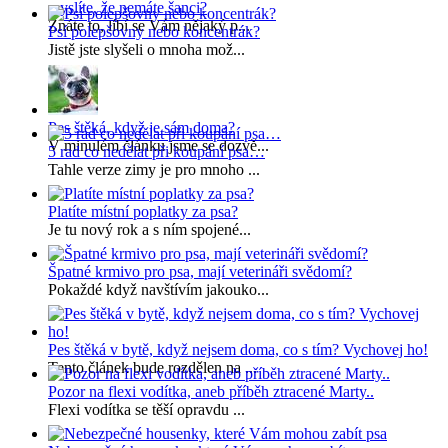
myslíte, že nemáte šanci?
Znáte to, líbí se Vám nějaký p...
Psí polepšovny nebo koncentrák?
Jistě jste slyšeli o mnoha mož...
Pes štěká, když je sám doma?
V minulém článku jsme se dozvě...
5 rad co nedělat při koupání psa…
Tahle verze zimy je pro mnoho ...
Platíte místní poplatky za psa?
Je tu nový rok a s ním spojené...
Špatné krmivo pro psa, mají veterináři svědomí?
Pokaždé když navštívím jakouko...
Pes štěká v bytě, když nejsem doma, co s tím? Vychovej ho!
Tento článek bude rozdělen na ...
Pozor na flexi vodítka, aneb příběh ztracené Marty..
Flexi vodítka se těší opravdu ...