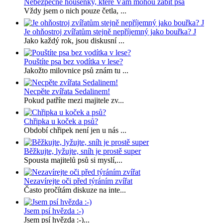
Nebezpečné housenky, které Vám mohou zabít psa
Vždy jsem o nich pouze četla, ...
Je ohňostroj zvířatům stejně nepříjemný jako bouřka? J
Jako každý rok, jsou diskusní ...
Pouštíte psa bez vodítka v lese?
Jakožto milovnice psů znám tu ...
Necpěte zvířata Sedalinem!
Pokud patříte mezi majitele zv...
Chřipka u koček a psů?
Období chřipek není jen u nás ...
Běžkujte, lyžujte, sníh je prostě super
Spousta majitelů psů si myslí,...
Nezavírejte oči před týráním zvířat
Často pročítám diskuze na inte...
Jsem psí hvězda :-)
Jsem psí hvězda :-)...