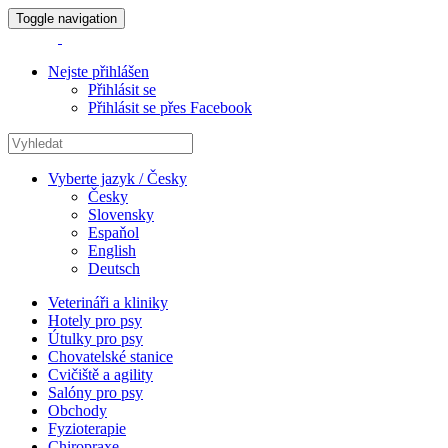
Toggle navigation
Nejste přihlášen
Přihlásit se
Přihlásit se přes Facebook
Vyberte jazyk / Česky
Česky
Slovensky
Espaňol
English
Deutsch
Veterináři a kliniky
Hotely pro psy
Útulky pro psy
Chovatelské stanice
Cvičiště a agility
Salóny pro psy
Obchody
Fyzioterapie
Chiropraxe