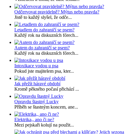
Odčervovat pravidelně? Mýtus nebo pravda?
Jistě to každý slyšel, že odče...
Letadlem do zahraničí se psem?
Každý rok na diskuzních fórech...
Autem do zahraničí se psem?
Každý rok na diskuzních fórech...
Intoxikace vodou u psa
Pokud jste majitelem psa, kter...
Jak přežít háravé období
Kromě pěkného počasí přichází ...
Opravdu štastný Lucky
Příběh se štastným koncem, ane...
Elektrika,, ano či ne?
Mezi pejskaři kolují na použit...