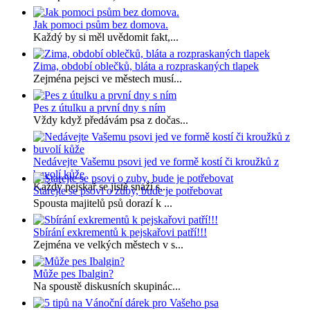
Jak pomoci psům bez domova.
Každý by si měl uvědomit fakt,...
Zima, období oblečků, bláta a rozpraskaných tlapek
Zejména pejsci ve městech musí...
Pes z útulku a první dny s ním
Vždy když předávám psa z dočas...
Nedávejte Vašemu psovi jed ve formě kostí či kroužků z
buvolí kůže
Každý pejskař se jistě snaží s...
Starejte se psovi o zuby, bude je potřebovat
Spousta majitelů psů dorazí k ...
Sbírání exkrementů k pejskařovi patří!!!
Zejména ve velkých městech v s...
Může pes Ibalgin?
Na spoustě diskusních skupinác...