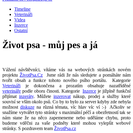
Timeline
Veterináři
Videa
Inzerce
Ostatní
Život psa - můj pes a já
Vážení návštěvníci, vítáme vás na webových stránkách novém
projektu
ŽivotPsa.Cz
Jsme rádi že nás sledujete a pomáháte nám
tvořit obsah a funkce tohoto nového psího portálu. Kategorie
Veterináři
je dokončena a prozatím obsahuje nazatříděné
veterináře
podle oboru činosti. Kategorie
Inzerce
je jižplně funkční
přijímat
inzeráty
. Můžete
inzerovat
nákup, prodej a služby které
souvisí se vším okolo psů. Co by to bylo za server kdyby zde nebyla
možnost
diskuze
na různá témata, víc hlav víc ví :-) Ačkoliv se
snažíme vytvářet tyto stránky s maximální péčí a obezřetností tak se
nám stane že na něco zapemeneme nebo uděláme chybu, proto
budeme vděčni za vaše podněty které mohou vylepšit webové
stránky. S pozdravem team
ŽivotPsa.cz