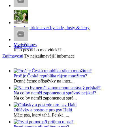
x
x...
Best dog tricks ever by Jade, Justy & Jerry
...
Medvědopes
další videa
Je to pes nebo medvídek??...
Zajímavosti
Ty nejzajímavější informace
Proč je Česká republika rájem množíren?
Denně čteme příspěvky na inter...
Na co by neměl zapomenout správný pejskař?
Na co by neměl zapomenout sprá...
Ohlávky a postroje pro psy Halti
Máte psa, který tahá. Pejska, ...
První pomoc při průjmu u psa?