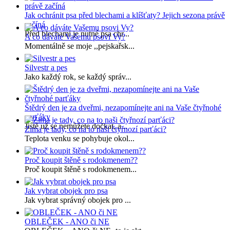
Jak ochránit psa před blechami a klíšťaty? Jejich sezona právě
začíná
Před blechami je nutné psa chr...
A co dáváte Vašemu psovi Vy?
Momentálně se moje ,,pejskařsk...
Silvestr a pes
Jako každý rok, se každý správ...
Štědrý den je za dveřmi, nezapomínejte ani na Vaše čtyřnohé
parťáky
Jistě už se nemůžete dočkat, a...
Zima je tady, co na to naši čtyřnozí parťáci?
Teplota venku se pohybuje okol...
Proč koupit štěně s rodokmenem??
Proč koupit štěně s rodokmenem...
Jak vybrat obojek pro psa
Jak vybrat správný obojek pro ...
OBLEČEK - ANO či NE