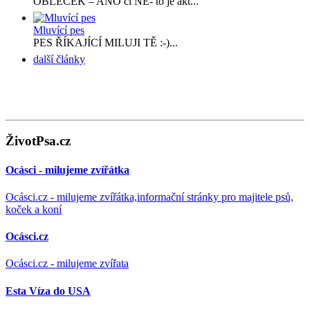
OBLEČEK – ANO či NE- to je akt...
Mluvící pes
PES ŘÍKAJÍCÍ MILUJI TĚ :-)...
další články
ŽivotPsa.cz
Ocásci - milujeme zvířátka
Ocásci.cz - milujeme zvířátka,informační stránky pro majitele psů,
koček a koní
Ocásci.cz
Ocásci.cz - milujeme zvířata
Esta Víza do USA