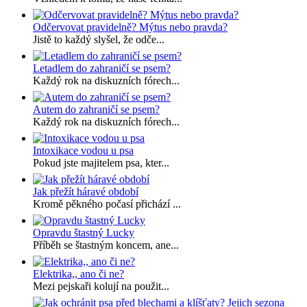
Odčervovat pravidelně? Mýtus nebo pravda?
Jistě to každý slyšel, že odče...
Letadlem do zahraničí se psem?
Každý rok na diskuzních fórech...
Autem do zahraničí se psem?
Každý rok na diskuzních fórech...
Intoxikace vodou u psa
Pokud jste majitelem psa, kter...
Jak přežít háravé období
Kromě pěkného počasí přichází ...
Opravdu štastný Lucky
Příběh se štastným koncem, ane...
Elektrika,, ano či ne?
Mezi pejskaři kolují na použit...