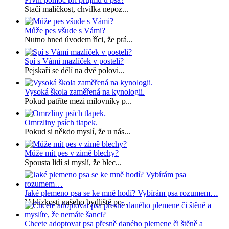
Stačí maličkost, chvilka nepoz...
Může pes všude s Vámi?
Nutno hned úvodem říci, že prá...
Spí s Vámi mazlíček v posteli?
Pejskaři se dělí na dvě polovi...
Vysoká škola zaměřená na kynologii.
Pokud patříte mezi milovníky p...
Omrzliny psích tlapek.
Pokud si někdo myslí, že u nás...
Může mít pes v zimě blechy?
Spousta lidí si myslí, že blec...
Jaké plemeno psa se ke mně hodí? Vybírám psa rozumem…
V blízkosti našeho bydliště po...
Chcete adoptovat psa přesně daného plemene či štěně a