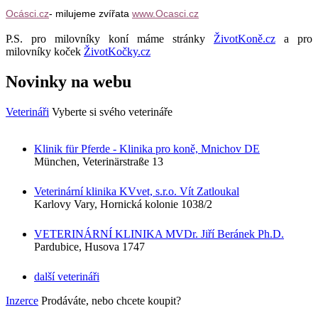
Ocásci.cz
- milujeme zvířata
www.Ocasci.cz
P.S. pro milovníky koní máme stránky
ŽivotKoně.cz
a pro
milovníky koček
ŽivotKočky.cz
Novinky na webu
Veterináři
Vyberte si svého veterináře
Klinik für Pferde - Klinika pro koně, Mnichov DE
München, Veterinärstraße 13
Veterinární klinika KVvet, s.r.o. Vít Zatloukal
Karlovy Vary, Hornická kolonie 1038/2
VETERINÁRNÍ KLINIKA MVDr. Jiří Beránek Ph.D.
Pardubice, Husova 1747
další veterináři
Inzerce
Prodáváte, nebo chcete koupit?