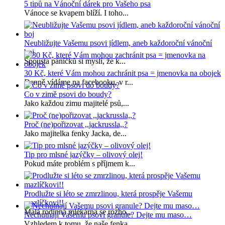
5 tipů na Vánoční dárek pro Vašeho psa
Vánoce se kvapem blíží. I toho...
Neubližujte Vašemu psovi jídlem, aneb každoroční vánoční
boj
Spousta páníčků si myslí, že k...
30 Kč, které Vám mohou zachránit psa = jmenovka na obojek
Denně vídáme na facebooku, v r...
Co v zimě psovi do boudy?
Jako každou zimu majitelé psů,...
Proč (ne)pořizovat ,,jackrussla,,?
Jako majitelka fenky Jacka, de...
Tip pro mlsné jazýčky – olivový olej!
Pokud máte problém s příjmem k...
Prodlužte si léto se zmrzlinou, která prospěje Vašemu
mazlíčkovi!!
Malá rodinná mlékárna se rozho...
Nechutnají Vašemu psovi granule? Dejte mu maso…
Vzhledem k tomu, že naše fenka...