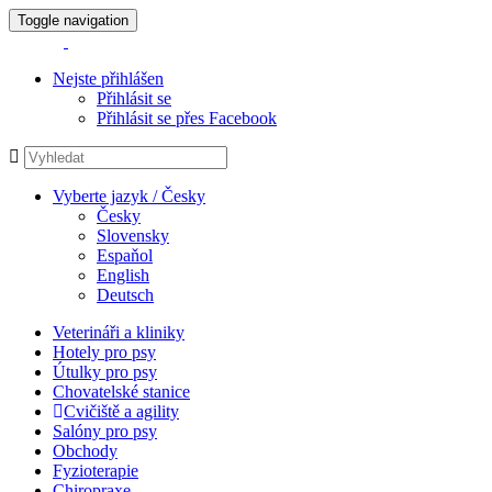
Toggle navigation
Nejste přihlášen
Přihlásit se
Přihlásit se přes Facebook
Vyberte jazyk / Česky
Česky
Slovensky
Espaňol
English
Deutsch
Veterináři a kliniky
Hotely pro psy
Útulky pro psy
Chovatelské stanice
Cvičiště a agility
Salóny pro psy
Obchody
Fyzioterapie
Chiropraxe