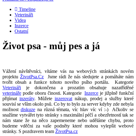
Timeline
Veterináři
Videa
Inzerce
Ostatní
Život psa - můj pes a já
Vážení návštěvníci, vítáme vás na webových stránkách novém
projektu
ŽivotPsa.Cz
Jsme rádi že nás sledujete a pomáháte nám
tvořit obsah a funkce tohoto nového psího portálu. Kategorie
Veterináři
je dokončena a prozatím obsahuje nazatříděné
veterináře
podle oboru činosti. Kategorie
Inzerce
je jižplně funkční
přijímat
inzeráty
. Můžete
inzerovat
nákup, prodej a služby které
souvisí se vším okolo psů. Co by to bylo za server kdyby zde nebyla
možnost
diskuze
na různá témata, víc hlav víc ví :-) Ačkoliv se
snažíme vytvářet tyto stránky s maximální péčí a obezřetností tak se
nám stane že na něco zapemeneme nebo uděláme chybu, proto
budeme vděčni za vaše podněty které mohou vylepšit webové
stránky. S pozdravem team
ŽivotPsa.cz