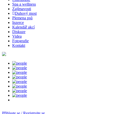
Spa a wellness
Zajímavosti
Duhový most
Plemena psů
Inzerce
Kalendář akcí
Diskuze
Videa
Fotografie
Kontakt
Přihlaste se / Registrujte se