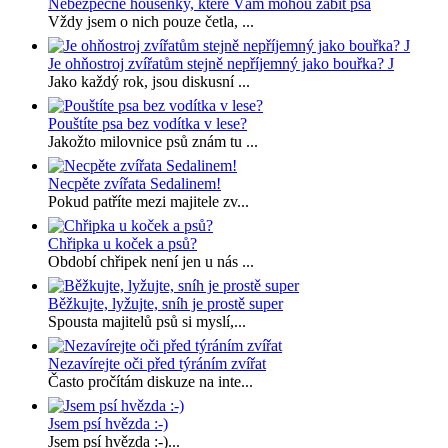
Nebezpečné housenky, které Vám mohou zabít psa
Vždy jsem o nich pouze četla, ...
Je ohňostroj zvířatům stejně nepříjemný jako bouřka? J
Jako každý rok, jsou diskusní ...
Pouštíte psa bez vodítka v lese?
Jakožto milovnice psů znám tu ...
Necpěte zvířata Sedalinem!
Pokud patříte mezi majitele zv...
Chřipka u koček a psů?
Období chřipek není jen u nás ...
Běžkujte, lyžujte, sníh je prostě super
Spousta majitelů psů si myslí,...
Nezavírejte oči před týráním zvířat
Často pročítám diskuze na inte...
Jsem psí hvězda :-)
Jsem psí hvězda :-)...