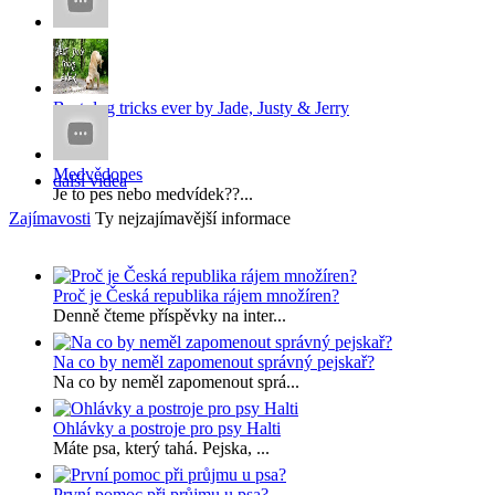
x
x...
Best dog tricks ever by Jade, Justy & Jerry
...
Medvědopes
další videa
Je to pes nebo medvídek??...
Zajímavosti
Ty nejzajímavější informace
Proč je Česká republika rájem množíren?
Denně čteme příspěvky na inter...
Na co by neměl zapomenout správný pejskař?
Na co by neměl zapomenout sprá...
Ohlávky a postroje pro psy Halti
Máte psa, který tahá. Pejska, ...
První pomoc při průjmu u psa?