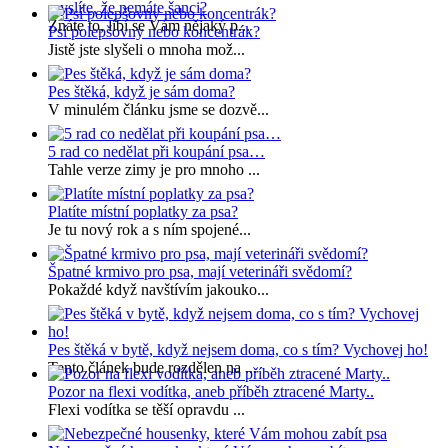
myslíte, že nemáte šanci?
Znáte to, líbí se Vám nějaký p...
Psí polepšovny nebo koncentrák?
Jistě jste slyšeli o mnoha mož...
Pes štěká, když je sám doma?
V minulém článku jsme se dozvě...
5 rad co nedělat při koupání psa…
Tahle verze zimy je pro mnoho ...
Platíte místní poplatky za psa?
Je tu nový rok a s ním spojené...
Špatné krmivo pro psa, mají veterináři svědomí?
Pokaždé když navštívím jakouko...
Pes štěká v bytě, když nejsem doma, co s tím? Vychovej ho!
Tento článek bude rozdělen na ...
Pozor na flexi vodítka, aneb příběh ztracené Marty..
Flexi vodítka se těší opravdu ...