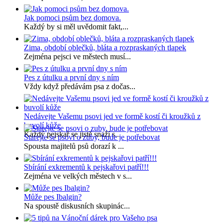
Jak pomoci psům bez domova.
Každý by si měl uvědomit fakt,...
Zima, období oblečků, bláta a rozpraskaných tlapek
Zejména pejsci ve městech musí...
Pes z útulku a první dny s ním
Vždy když předávám psa z dočas...
Nedávejte Vašemu psovi jed ve formě kostí či kroužků z
buvolí kůže
Každý pejskař se jistě snaží s...
Starejte se psovi o zuby, bude je potřebovat
Spousta majitelů psů dorazí k ...
Sbírání exkrementů k pejskařovi patří!!!
Zejména ve velkých městech v s...
Může pes Ibalgin?
Na spoustě diskusních skupinác...