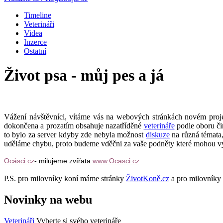
Timeline
Veterináři
Videa
Inzerce
Ostatní
Život psa - můj pes a já
Vážení návštěvníci, vítáme vás na webových stránkách novém pro
dokončena a prozatím obsahuje nazatříděné
veterináře
podle oboru či
to bylo za server kdyby zde nebyla možnost
diskuze
na různá témata,
uděláme chybu, proto budeme vděčni za vaše podněty které mohou v
Ocásci.cz
- milujeme zvířata
www.Ocasci.cz
P.S. pro milovníky koní máme stránky
ŽivotKoně.cz
a pro milovníky
Novinky na webu
Veterináři
Vyberte si svého veterináře