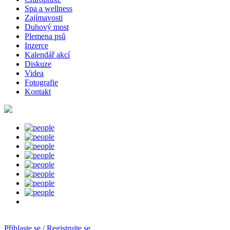
Spa a wellness
Zajímavosti
Duhový most
Plemena psů
Inzerce
Kalendář akcí
Diskuze
Videa
Fotografie
Kontakt
Přihlaste se / Registrujte se