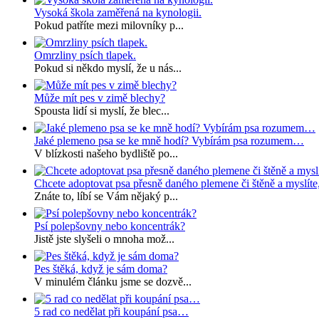
Vysoká škola zaměřená na kynologii.
Pokud patříte mezi milovníky p...
Omrzliny psích tlapek.
Pokud si někdo myslí, že u nás...
Může mít pes v zimě blechy?
Spousta lidí si myslí, že blec...
Jaké plemeno psa se ke mně hodí? Vybírám psa rozumem…
V blízkosti našeho bydliště po...
Chcete adoptovat psa přesně daného plemene či štěně a myslíte
Znáte to, líbí se Vám nějaký p...
Psí polepšovny nebo koncentrák?
Jistě jste slyšeli o mnoha mož...
Pes štěká, když je sám doma?
V minulém článku jsme se dozvě...
5 rad co nedělat při koupání psa…