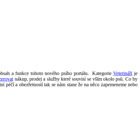
obsah a funkce tohoto nového psího portálu. Kategorie
Veterináři
je
zerovat
nákup, prodej a služby které souvisí se vším okolo psů. Co by
ální péčí a obezřetností tak se nám stane že na něco zapemeneme nebo