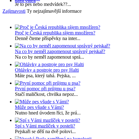
další videa
Je to pes nebo medvídek??...
Zajímavosti
Ty nejzajímavější informace
Proč je Česká republika rájem množíren?
Denně čteme příspěvky na inter...
Na co by neměl zapomenout správný pejskař?
Na co by neměl zapomenout sprá...
Ohlávky a postroje pro psy Halti
Máte psa, který tahá. Pejska, ...
První pomoc při průjmu u psa?
Stačí maličkost, chvilka nepoz...
Může pes všude s Vámi?
Nutno hned úvodem říci, že prá...
Spí s Vámi mazlíček v posteli?
Pejskaři se dělí na dvě polovi...