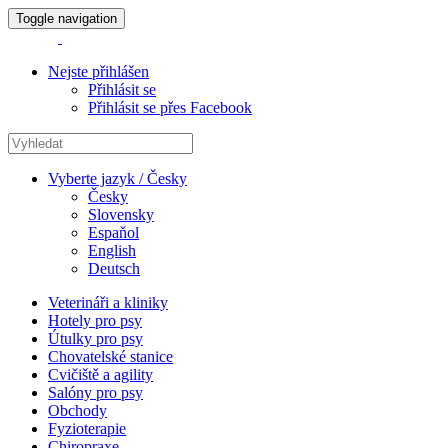
Toggle navigation
Nejste přihlášen
Přihlásit se
Přihlásit se přes Facebook
Vyberte jazyk / Česky
Česky
Slovensky
Espaňol
English
Deutsch
Veterináři a kliniky
Hotely pro psy
Útulky pro psy
Chovatelské stanice
Cvičiště a agility
Salóny pro psy
Obchody
Fyzioterapie
Chiropraxe