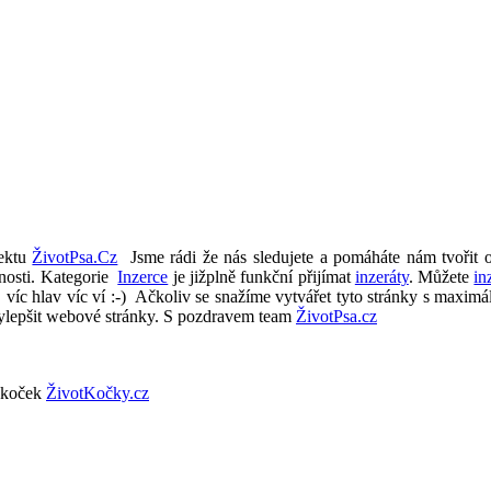
jektu
ŽivotPsa.Cz
Jsme rádi že nás sledujete a pomáháte nám tvořit 
nosti. Kategorie
Inzerce
je jižplně funkční přijímat
inzeráty
. Můžete
in
 víc hlav víc ví :-) Ačkoliv se snažíme vytvářet tyto stránky s maxim
ylepšit webové stránky. S pozdravem team
ŽivotPsa.cz
 koček
ŽivotKočky.cz