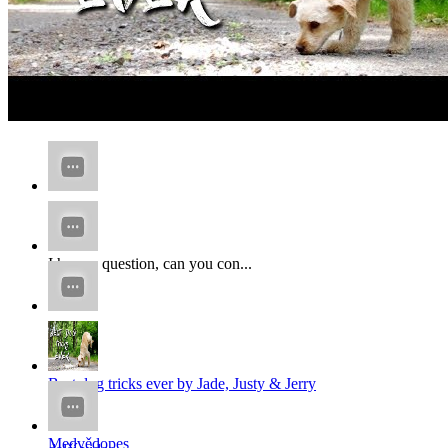
...
I have a question, can you con...
x
x...
Best dog tricks ever by Jade, Justy & Jerry
...
Medvědopes