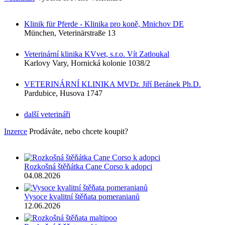
Klinik für Pferde - Klinika pro koně, Mnichov DE
München, Veterinärstraße 13
Veterinární klinika KVvet, s.r.o. Vít Zatloukal
Karlovy Vary, Hornická kolonie 1038/2
VETERINÁRNÍ KLINIKA MVDr. Jiří Beránek Ph.D.
Pardubice, Husova 1747
další veterináři
Inzerce
Prodáváte, nebo chcete koupit?
Rozkošná štěňátka Cane Corso k adopci
04.08.2026
Vysoce kvalitní štěňata pomeranianů
12.06.2026