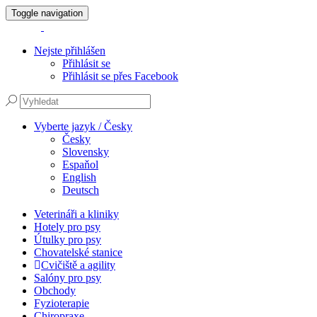
Toggle navigation
Nejste přihlášen
Přihlásit se
Přihlásit se přes Facebook
Vyberte jazyk / Česky
Česky
Slovensky
Espaňol
English
Deutsch
Veterináři a kliniky
Hotely pro psy
Útulky pro psy
Chovatelské stanice
Cvičiště a agility
Salóny pro psy
Obchody
Fyzioterapie
Chiropraxe