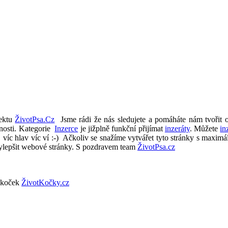
jektu
ŽivotPsa.Cz
Jsme rádi že nás sledujete a pomáháte nám tvořit 
nosti. Kategorie
Inzerce
je jižplně funkční přijímat
inzeráty
. Můžete
in
 víc hlav víc ví :-) Ačkoliv se snažíme vytvářet tyto stránky s maxim
ylepšit webové stránky. S pozdravem team
ŽivotPsa.cz
 koček
ŽivotKočky.cz