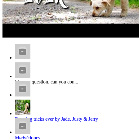
...
I have a question, can you con...
x
x...
Best dog tricks ever by Jade, Justy & Jerry
...
Medvědopes