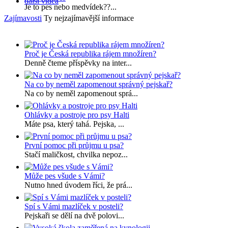
další videa
Je to pes nebo medvídek??...
Zajímavosti
Ty nejzajímavější informace
Proč je Česká republika rájem množíren?
Denně čteme příspěvky na inter...
Na co by neměl zapomenout správný pejskař?
Na co by neměl zapomenout sprá...
Ohlávky a postroje pro psy Halti
Máte psa, který tahá. Pejska, ...
První pomoc při průjmu u psa?
Stačí maličkost, chvilka nepoz...
Může pes všude s Vámi?
Nutno hned úvodem říci, že prá...
Spí s Vámi mazlíček v posteli?
Pejskaři se dělí na dvě polovi...