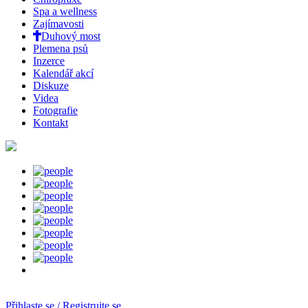
Spa a wellness
Zajímavosti
Duhový most
Plemena psů
Inzerce
Kalendář akcí
Diskuze
Videa
Fotografie
Kontakt
Přihlaste se / Registrujte se