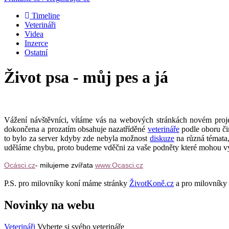
Timeline
Veterináři
Videa
Inzerce
Ostatní
Život psa - můj pes a já
Vážení návštěvníci, vítáme vás na webových stránkách novém pro
dokončena a prozatím obsahuje nazatříděné
veterináře
podle oboru či
to bylo za server kdyby zde nebyla možnost
diskuze
na různá témata,
uděláme chybu, proto budeme vděčni za vaše podněty které mohou v
Ocásci.cz
- milujeme zvířata
www.Ocasci.cz
P.S. pro milovníky koní máme stránky
ŽivotKoně.cz
a pro milovníky
Novinky na webu
Veterináři
Vyberte si svého veterináře