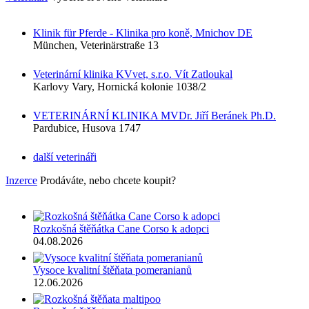
Klinik für Pferde - Klinika pro koně, Mnichov DE
München, Veterinärstraße 13
Veterinární klinika KVvet, s.r.o. Vít Zatloukal
Karlovy Vary, Hornická kolonie 1038/2
VETERINÁRNÍ KLINIKA MVDr. Jiří Beránek Ph.D.
Pardubice, Husova 1747
další veterináři
Inzerce
Prodáváte, nebo chcete koupit?
Rozkošná štěňátka Cane Corso k adopci
04.08.2026
Vysoce kvalitní štěňata pomeranianů
12.06.2026