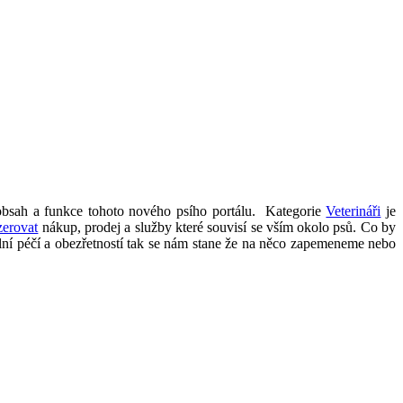
obsah a funkce tohoto nového psího portálu. Kategorie
Veterináři
je
zerovat
nákup, prodej a služby které souvisí se vším okolo psů. Co by
ální péčí a obezřetností tak se nám stane že na něco zapemeneme nebo