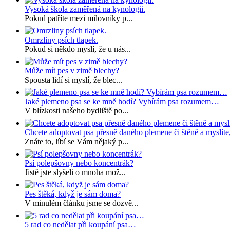
Vysoká škola zaměřená na kynologii.
Pokud patříte mezi milovníky p...
Omrzliny psích tlapek.
Pokud si někdo myslí, že u nás...
Může mít pes v zimě blechy?
Spousta lidí si myslí, že blec...
Jaké plemeno psa se ke mně hodí? Vybírám psa rozumem…
V blízkosti našeho bydliště po...
Chcete adoptovat psa přesně daného plemene či štěně a myslíte
Znáte to, líbí se Vám nějaký p...
Psí polepšovny nebo koncentrák?
Jistě jste slyšeli o mnoha mož...
Pes štěká, když je sám doma?
V minulém článku jsme se dozvě...
5 rad co nedělat při koupání psa…