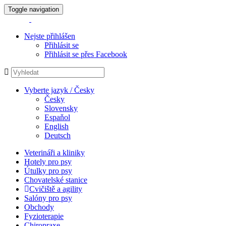
Toggle navigation
Nejste přihlášen
Přihlásit se
Přihlásit se přes Facebook
Vyberte jazyk / Česky
Česky
Slovensky
Espaňol
English
Deutsch
Veterináři a kliniky
Hotely pro psy
Útulky pro psy
Chovatelské stanice
Cvičiště a agility
Salóny pro psy
Obchody
Fyzioterapie
Chiropraxe