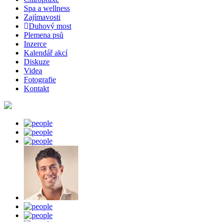
Spa a wellness
Zajímavosti
Duhový most
Plemena psů
Inzerce
Kalendář akcí
Diskuze
Videa
Fotografie
Kontakt