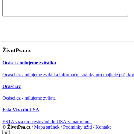
ŽivotPsa.cz
Ocásci - milujeme zvířátka
Ocásci.cz - milujeme zvířátka,informační stránky pro majitele psů, ko
Ocásci.cz
Ocásci.cz - milujeme zvířata
Esta Víza do USA
ESTA víza pro cestování do USA za pár minut.
©
ŽivotPsa.cz
/
Mapa stránek
/
Podmínky užití
/
Kontakt
×