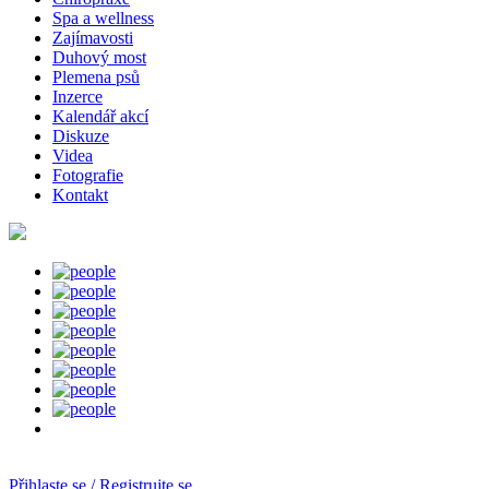
Spa a wellness
Zajímavosti
Duhový most
Plemena psů
Inzerce
Kalendář akcí
Diskuze
Videa
Fotografie
Kontakt
Přihlaste se / Registrujte se