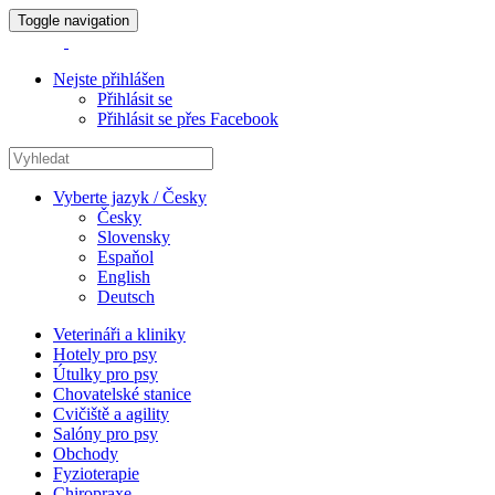
Toggle navigation
Nejste přihlášen
Přihlásit se
Přihlásit se přes Facebook
Vyberte jazyk / Česky
Česky
Slovensky
Espaňol
English
Deutsch
Veterináři a kliniky
Hotely pro psy
Útulky pro psy
Chovatelské stanice
Cvičiště a agility
Salóny pro psy
Obchody
Fyzioterapie
Chiropraxe