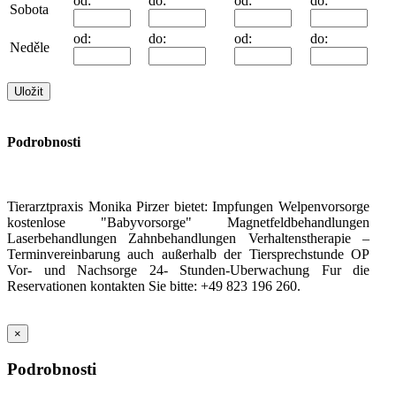
od:
do:
od:
do:
Sobota
od:
do:
od:
do:
Neděle
Podrobnosti
Tierarztpraxis Monika Pirzer bietet: Impfungen Welpenvorsorge
kostenlose "Babyvorsorge" Magnetfeldbehandlungen
Laserbehandlungen Zahnbehandlungen Verhaltenstherapie –
Terminvereinbarung auch außerhalb der Tiersprechstunde OP
Vor- und Nachsorge 24- Stunden-Uberwachung Fur die
Reservationen kontakten Sie bitte: +49 823 196 260.
×
Podrobnosti