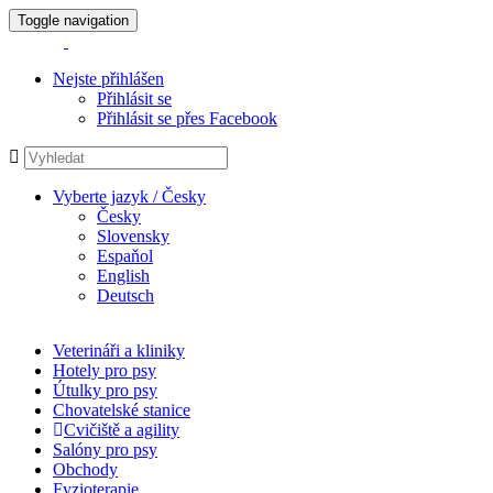
Toggle navigation
Nejste přihlášen
Přihlásit se
Přihlásit se přes Facebook
Vyberte jazyk / Česky
Česky
Slovensky
Espaňol
English
Deutsch
Veterináři a kliniky
Hotely pro psy
Útulky pro psy
Chovatelské stanice
Cvičiště a agility
Salóny pro psy
Obchody
Fyzioterapie