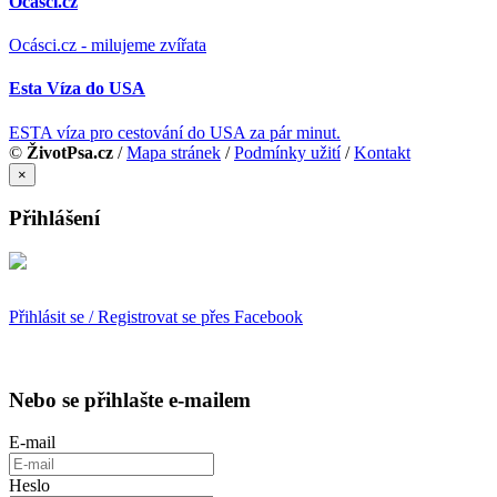
Ocásci.cz
Ocásci.cz - milujeme zvířata
Esta Víza do USA
ESTA víza pro cestování do USA za pár minut.
©
ŽivotPsa.cz
/
Mapa stránek
/
Podmínky užití
/
Kontakt
×
Přihlášení
Přihlásit se / Registrovat se přes Facebook
Nebo se přihlašte e-mailem
E-mail
Heslo