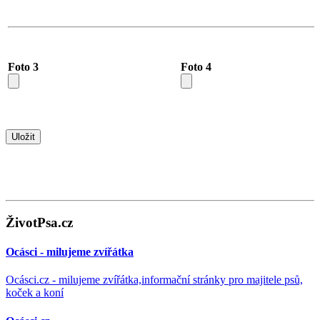
Foto 3
Foto 4
ŽivotPsa.cz
Ocásci - milujeme zvířátka
Ocásci.cz - milujeme zvířátka,informační stránky pro majitele psů,
koček a koní