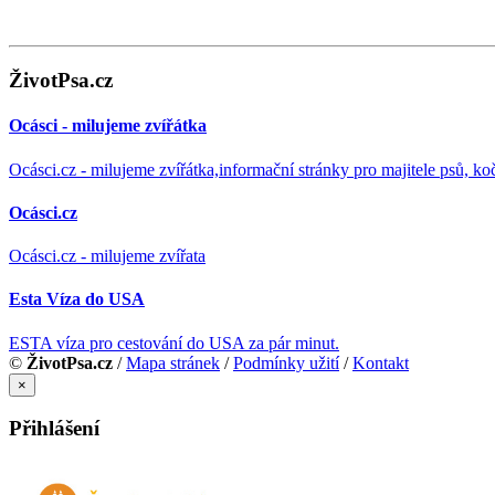
ŽivotPsa.cz
Ocásci - milujeme zvířátka
Ocásci.cz - milujeme zvířátka,informační stránky pro majitele psů, ko
Ocásci.cz
Ocásci.cz - milujeme zvířata
Esta Víza do USA
ESTA víza pro cestování do USA za pár minut.
©
ŽivotPsa.cz
/
Mapa stránek
/
Podmínky užití
/
Kontakt
×
Přihlášení