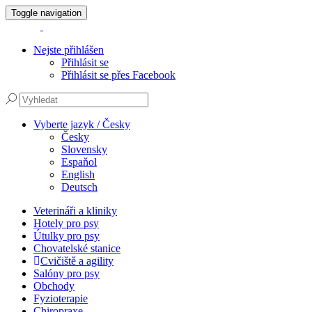
Toggle navigation
Nejste přihlášen
Přihlásit se
Přihlásit se přes Facebook
Vyberte jazyk / Česky
Česky
Slovensky
Espaňol
English
Deutsch
Veterináři a kliniky
Hotely pro psy
Útulky pro psy
Chovatelské stanice
Cvičiště a agility
Salóny pro psy
Obchody
Fyzioterapie
Chiropraxe