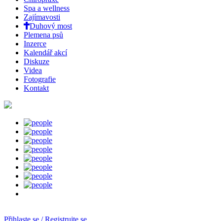
Spa a wellness
Zajímavosti
Duhový most
Plemena psů
Inzerce
Kalendář akcí
Diskuze
Videa
Fotografie
Kontakt
Přihlaste se / Registrujte se