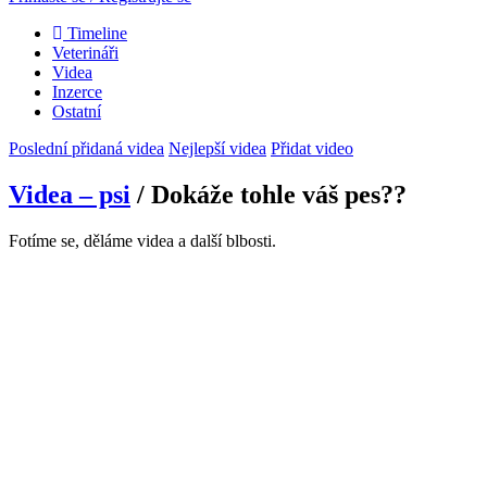
Timeline
Veterináři
Videa
Inzerce
Ostatní
Poslední přidaná videa
Nejlepší videa
Přidat video
Videa – psi
/ Dokáže tohle váš pes??
Fotíme se, děláme videa a další blbosti.