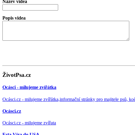
Název videa
Popis videa
ŽivotPsa.cz
Ocásci - milujeme zvířátka
Ocásci.cz - milujeme zvířátka,informační stránky pro majitele psů, ko
Ocásci.cz
Ocásci.cz - milujeme zvířata
Esta Víza do USA