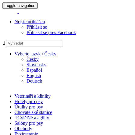
Toggle navigation
Nejste přihlášen
Přihlásit se
Přihlásit se přes Facebook
Vyberte jazyk / Česky
Česky
Slovensky
Espaňol
English
Deutsch
Veterináři a kliniky
Hotely pro psy
Útulky pro psy
Chovatelské stanice
Cvičiště a agility
Salóny pro psy
Obchody
Fyzioterapie