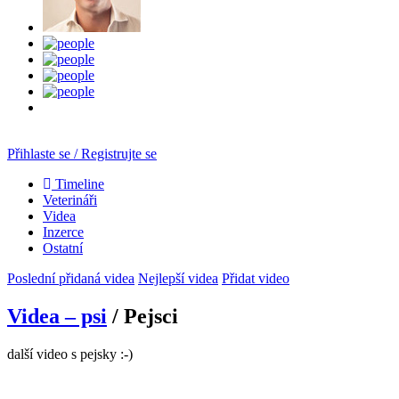
Přihlaste se / Registrujte se
Timeline
Veterináři
Videa
Inzerce
Ostatní
Poslední přidaná videa
Nejlepší videa
Přidat video
Videa – psi
/ Pejsci
další video s pejsky :-)