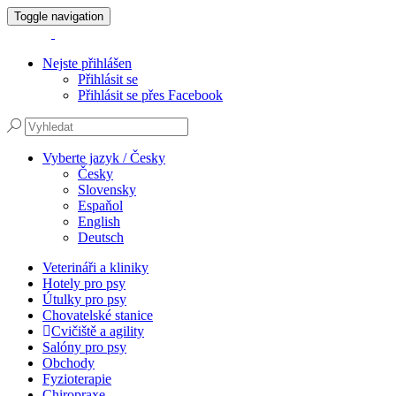
Toggle navigation
Nejste přihlášen
Přihlásit se
Přihlásit se přes Facebook
Vyberte jazyk / Česky
Česky
Slovensky
Espaňol
English
Deutsch
Veterináři a kliniky
Hotely pro psy
Útulky pro psy
Chovatelské stanice
Cvičiště a agility
Salóny pro psy
Obchody
Fyzioterapie
Chiropraxe