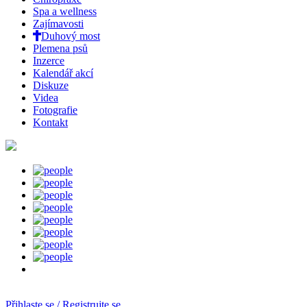
Spa a wellness
Zajímavosti
Duhový most
Plemena psů
Inzerce
Kalendář akcí
Diskuze
Videa
Fotografie
Kontakt
Přihlaste se / Registrujte se