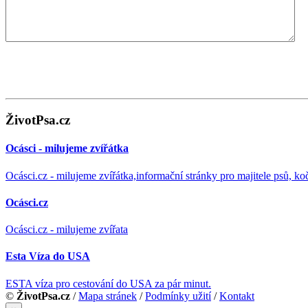
ŽivotPsa.cz
Ocásci - milujeme zvířátka
Ocásci.cz - milujeme zvířátka,informační stránky pro majitele psů, ko
Ocásci.cz
Ocásci.cz - milujeme zvířata
Esta Víza do USA
ESTA víza pro cestování do USA za pár minut.
©
ŽivotPsa.cz
/
Mapa stránek
/
Podmínky užití
/
Kontakt