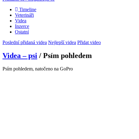
Timeline
Veterináři
Videa
Inzerce
Ostatní
Poslední přidaná videa
Nejlepší videa
Přidat video
Videa – psi
/ Psím pohledem
Psím pohledem, natočeno na GoPro