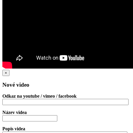
×
Nové video
Odkaz na youtube / vimeo / facebook
Název videa
Popis videa