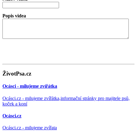
Popis videa
ŽivotPsa.cz
Ocásci - milujeme zvířátka
Ocásci.cz - milujeme zvířátka,informační stránky pro majitele psů,
koček a koní
Ocásci.cz
Ocásci.cz - milujeme zvířata