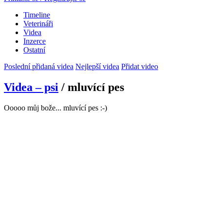
Timeline
Veterináři
Videa
Inzerce
Ostatní
Poslední přidaná videa
Nejlepší videa
Přidat video
Videa – psi
/ mluvící pes
Ooooo můj bože... mluvící pes :-)