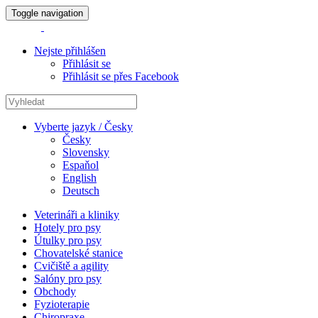
Toggle navigation
Nejste přihlášen
Přihlásit se
Přihlásit se přes Facebook
Vyberte jazyk / Česky
Česky
Slovensky
Espaňol
English
Deutsch
Veterináři a kliniky
Hotely pro psy
Útulky pro psy
Chovatelské stanice
Cvičiště a agility
Salóny pro psy
Obchody
Fyzioterapie
Chiropraxe