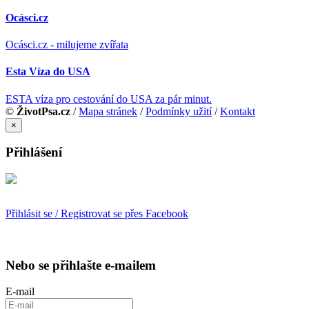
Ocásci.cz
Ocásci.cz - milujeme zvířata
Esta Víza do USA
ESTA víza pro cestování do USA za pár minut.
©
ŽivotPsa.cz
/
Mapa stránek
/
Podmínky užití
/
Kontakt
×
Přihlášení
Přihlásit se / Registrovat se přes Facebook
Nebo se přihlašte e-mailem
E-mail