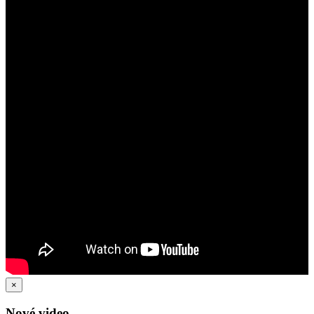
×
Nové video