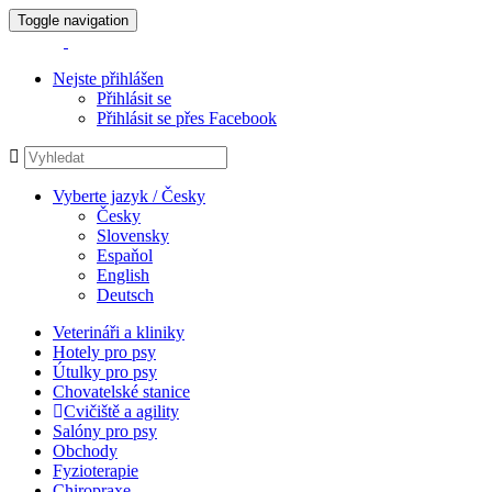
Toggle navigation
Nejste přihlášen
Přihlásit se
Přihlásit se přes Facebook
Vyberte jazyk / Česky
Česky
Slovensky
Espaňol
English
Deutsch
Veterináři a kliniky
Hotely pro psy
Útulky pro psy
Chovatelské stanice
Cvičiště a agility
Salóny pro psy
Obchody
Fyzioterapie
Chiropraxe