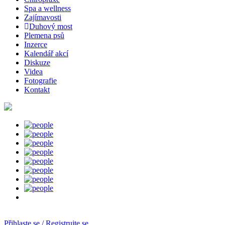
Spa a wellness
Zajímavosti
Duhový most
Plemena psů
Inzerce
Kalendář akcí
Diskuze
Videa
Fotografie
Kontakt
Přihlaste se / Registrujte se