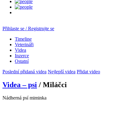
Přihlaste se / Registrujte se
Timeline
Veterináři
Videa
Inzerce
Ostatní
Poslední přidaná videa
Nejlepší videa
Přidat video
Videa – psi
/ Miláčci
Nádherná psí miminka