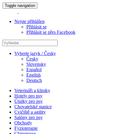
Toggle navigation
Nejste přihlášen
Přihlásit se
Přihlásit se přes Facebook
Vyberte jazyk / Česky
Česky
Slovensky
Espaňol
English
Deutsch
Veterináři a kliniky
Hotely pro psy
Útulky pro psy
Chovatelské stanice
Cvičiště a agility
Salóny pro psy
Obchody
Fyzioterapie
Chiropraxe