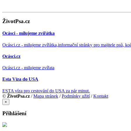
ŽivotPsa.cz
Ocásci - milujeme zvířátka
Ocásci.cz - milujeme zvířátka,informační stránky pro majitele psů, ko
Ocásci.cz
Ocásci.cz - milujeme zvířata
Esta Víza do USA
ESTA víza pro cestování do USA za pár minut.
©
ŽivotPsa.cz
/
Mapa stránek
/
Podmínky užití
/
Kontakt
×
Přihlášení