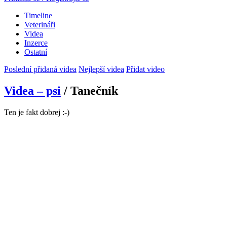
Timeline
Veterináři
Videa
Inzerce
Ostatní
Poslední přidaná videa
Nejlepší videa
Přidat video
Videa – psi
/ Tanečník
Ten je fakt dobrej :-)