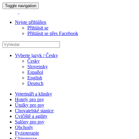
Toggle navigation
Nejste přihlášen
Přihlásit se
Přihlásit se přes Facebook
Vyberte jazyk / Česky
Česky
Slovensky
Espaňol
English
Deutsch
Veterináři a kliniky
Hotely pro psy
Útulky pro psy
Chovatelské stanice
Cvičiště a agility
Salóny pro psy
Obchody
Fyzioterapie
Chiropraxe