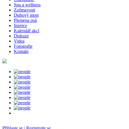
Spa a wellness
Zajímavosti
Duhový most
Plemena psů
Inzerce
Kalendář akcí
Diskuze
Videa
Fotografie
Kontakt
Přihlaste se / Registrujte se