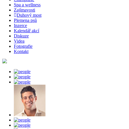
Spa a wellness
Zajímavosti
Duhový most
Plemena psů
Inzerce
Kalendář akcí
Diskuze
Videa
Fotografie
Kontakt