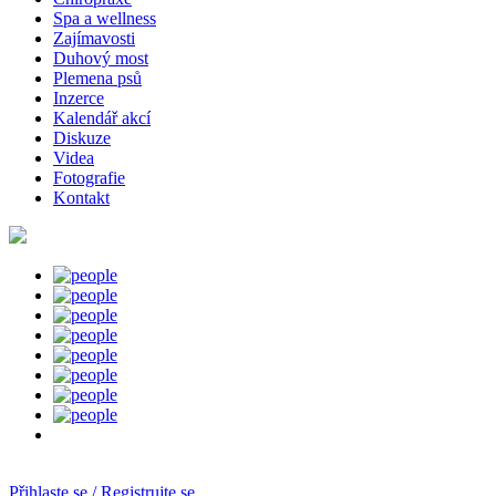
Spa a wellness
Zajímavosti
Duhový most
Plemena psů
Inzerce
Kalendář akcí
Diskuze
Videa
Fotografie
Kontakt
Přihlaste se / Registrujte se