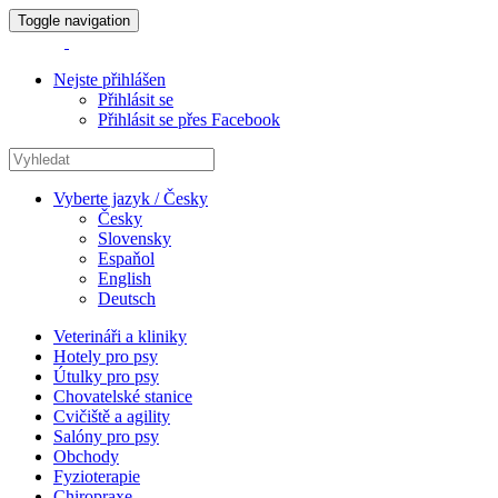
Toggle navigation
Nejste přihlášen
Přihlásit se
Přihlásit se přes Facebook
Vyberte jazyk / Česky
Česky
Slovensky
Espaňol
English
Deutsch
Veterináři a kliniky
Hotely pro psy
Útulky pro psy
Chovatelské stanice
Cvičiště a agility
Salóny pro psy
Obchody
Fyzioterapie
Chiropraxe