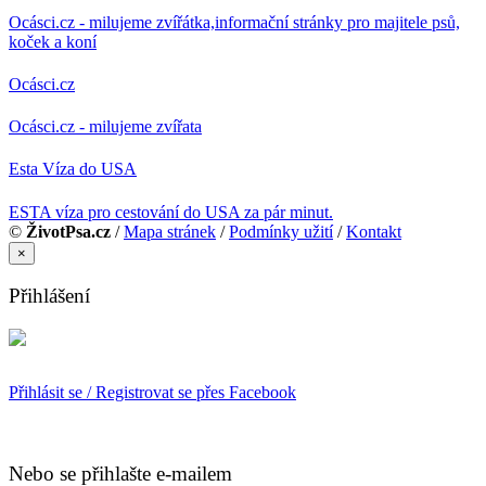
Ocásci.cz - milujeme zvířátka,informační stránky pro majitele psů,
koček a koní
Ocásci.cz
Ocásci.cz - milujeme zvířata
Esta Víza do USA
ESTA víza pro cestování do USA za pár minut.
©
ŽivotPsa.cz
/
Mapa stránek
/
Podmínky užití
/
Kontakt
×
Přihlášení
Přihlásit se / Registrovat se přes Facebook
Nebo se přihlašte e-mailem