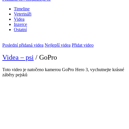
Timeline
Veterináři
Videa
Inzerce
Ostatní
Poslední přidaná videa
Nejlepší videa
Přidat video
Videa – psi
/ GoPro
Toto video je natočeno kamerou GoPro Hero 3, vychutnejte krásné
záběry pejsků