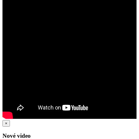
×
Nové video