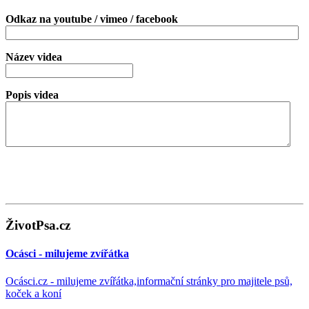
Odkaz na youtube / vimeo / facebook
Název videa
Popis videa
ŽivotPsa.cz
Ocásci - milujeme zvířátka
Ocásci.cz - milujeme zvířátka,informační stránky pro majitele psů,
koček a koní