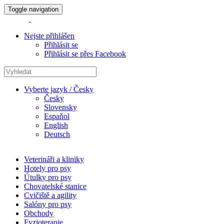
Toggle navigation
Nejste přihlášen
Přihlásit se
Přihlásit se přes Facebook
Vyberte jazyk / Česky
Česky
Slovensky
Espaňol
English
Deutsch
Veterináři a kliniky
Hotely pro psy
Útulky pro psy
Chovatelské stanice
Cvičiště a agility
Salóny pro psy
Obchody
Fyzioterapie