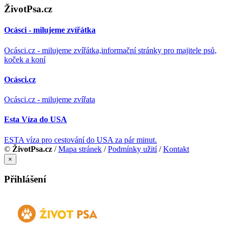
ŽivotPsa.cz
Ocásci - milujeme zvířátka
Ocásci.cz - milujeme zvířátka,informační stránky pro majitele psů,
koček a koní
Ocásci.cz
Ocásci.cz - milujeme zvířata
Esta Víza do USA
ESTA víza pro cestování do USA za pár minut.
©
ŽivotPsa.cz
/
Mapa stránek
/
Podmínky užití
/
Kontakt
×
Přihlášení