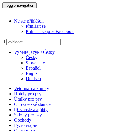
Toggle navigation
Nejste přihlášen
Přihlásit se
Přihlásit se přes Facebook
Vyberte jazyk / Česky
Česky
Slovensky
Espaňol
English
Deutsch
Veterináři a kliniky
Hotely pro psy
Útulky pro psy
Chovatelské stanice
Cvičiště a agility
Salóny pro psy
Obchody
Fyzioterapie
Chiropraxe