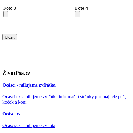
Foto 3
Foto 4
ŽivotPsa.cz
Ocásci - milujeme zvířátka
Ocásci.cz - milujeme zvířátka,informační stránky pro majitele psů,
koček a koní
Ocásci.cz
Ocásci.cz - milujeme zvířata