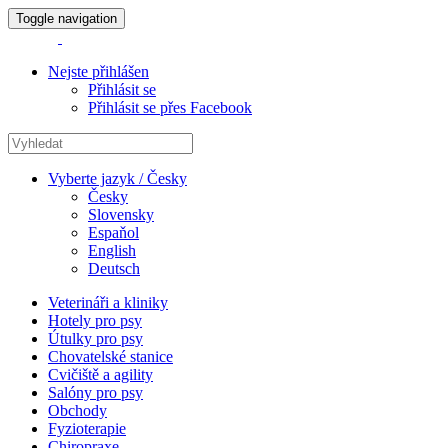
Toggle navigation
Nejste přihlášen
Přihlásit se
Přihlásit se přes Facebook
Vyberte jazyk / Česky
Česky
Slovensky
Espaňol
English
Deutsch
Veterináři a kliniky
Hotely pro psy
Útulky pro psy
Chovatelské stanice
Cvičiště a agility
Salóny pro psy
Obchody
Fyzioterapie
Chiropraxe