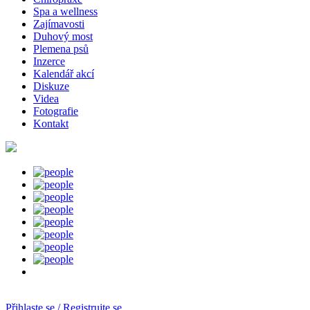
Spa a wellness
Zajímavosti
Duhový most
Plemena psů
Inzerce
Kalendář akcí
Diskuze
Videa
Fotografie
Kontakt
Přihlaste se / Registrujte se