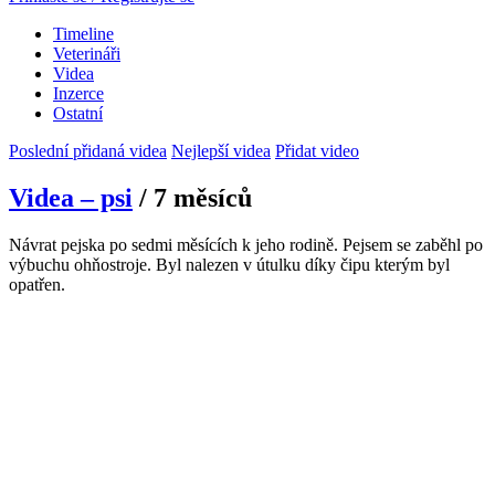
Timeline
Veterináři
Videa
Inzerce
Ostatní
Poslední přidaná videa
Nejlepší videa
Přidat video
Videa – psi
/ 7 měsíců
Návrat pejska po sedmi měsících k jeho rodině. Pejsem se zaběhl po
výbuchu ohňostroje. Byl nalezen v útulku díky čipu kterým byl
opatřen.