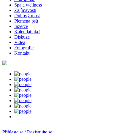
Spa a wellness
Zajímavosti
Duhový most
Plemena psů
Inzerce
Kalendář akcí
Diskuze
Videa
Fotografie
Kontakt
Přihlaste se / Registrujte se