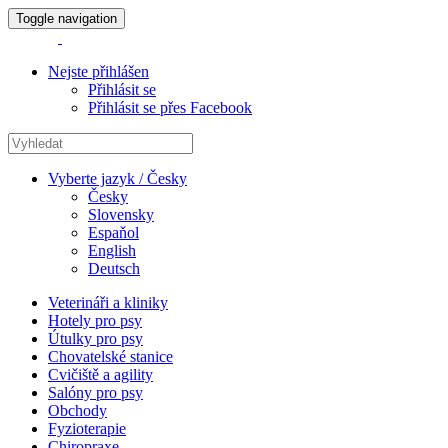
Toggle navigation
Nejste přihlášen
Přihlásit se
Přihlásit se přes Facebook
Vyberte jazyk / Česky
Česky
Slovensky
Espaňol
English
Deutsch
Veterináři a kliniky
Hotely pro psy
Útulky pro psy
Chovatelské stanice
Cvičiště a agility
Salóny pro psy
Obchody
Fyzioterapie
Chiropraxe