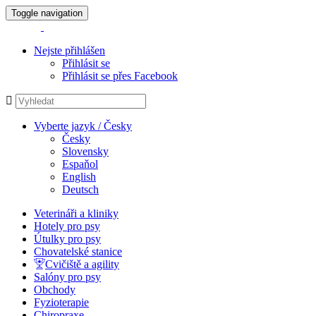
Toggle navigation
Nejste přihlášen
Přihlásit se
Přihlásit se přes Facebook
Vyberte jazyk / Česky
Česky
Slovensky
Espaňol
English
Deutsch
Veterináři a kliniky
Hotely pro psy
Útulky pro psy
Chovatelské stanice
Cvičiště a agility
Salóny pro psy
Obchody
Fyzioterapie
Chiropraxe