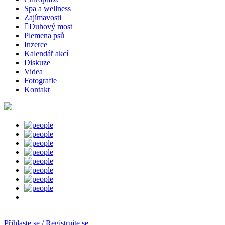
Spa a wellness
Zajímavosti
Duhový most
Plemena psů
Inzerce
Kalendář akcí
Diskuze
Videa
Fotografie
Kontakt
Přihlaste se / Registrujte se