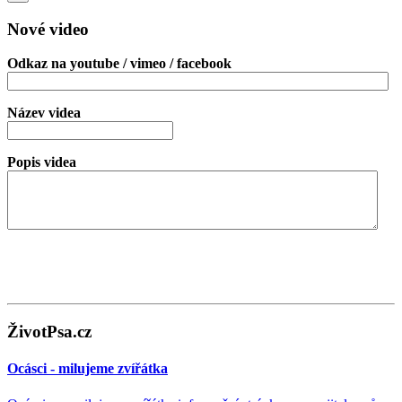
Nové video
Odkaz na youtube / vimeo / facebook
Název videa
Popis videa
ŽivotPsa.cz
Ocásci - milujeme zvířátka