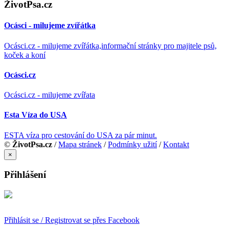
ŽivotPsa.cz
Ocásci - milujeme zvířátka
Ocásci.cz - milujeme zvířátka,informační stránky pro majitele psů,
koček a koní
Ocásci.cz
Ocásci.cz - milujeme zvířata
Esta Víza do USA
ESTA víza pro cestování do USA za pár minut.
©
ŽivotPsa.cz
/
Mapa stránek
/
Podmínky užití
/
Kontakt
×
Přihlášení
Přihlásit se / Registrovat se přes Facebook