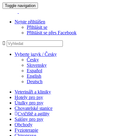
Toggle navigation
Nejste přihlášen
Přihlásit se
Přihlásit se přes Facebook
Vyberte jazyk / Česky
Česky
Slovensky
Espaňol
English
Deutsch
Veterináři a kliniky
Hotely pro psy
Útulky pro psy
Chovatelské stanice
Cvičiště a agility
Salóny pro psy
Obchody
Fyzioterapie
Chiropraxe