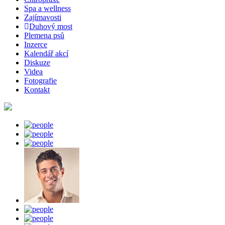
Spa a wellness
Zajímavosti
Duhový most
Plemena psů
Inzerce
Kalendář akcí
Diskuze
Videa
Fotografie
Kontakt