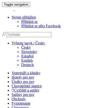
Toggle navigation
Nejste přihlášen
Přihlásit se
Přihlásit se přes Facebook
Vyberte jazyk / Česky
Česky
Slovensky
Espaňol
English
Deutsch
Veterináři a kliniky
Hotely pro psy
Útulky pro psy
Chovatelské stanice
Cvičiště a agility
Salóny pro psy
Obchody
Fyzioterapie
Chiropraxe