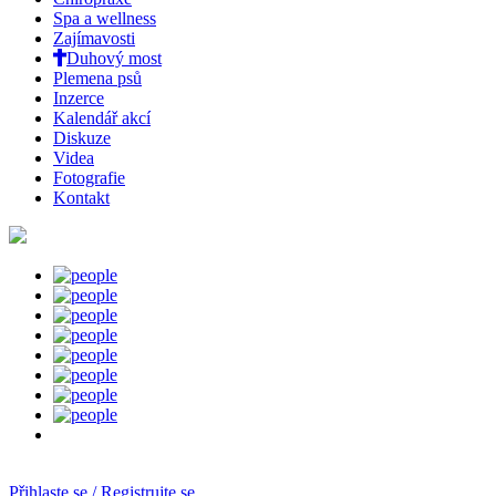
Spa a wellness
Zajímavosti
Duhový most
Plemena psů
Inzerce
Kalendář akcí
Diskuze
Videa
Fotografie
Kontakt
Přihlaste se / Registrujte se