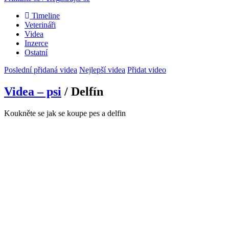
Timeline
Veterináři
Videa
Inzerce
Ostatní
Poslední přidaná videa
Nejlepší videa
Přidat video
Videa – psi
/ Delfín
Koukněte se jak se koupe pes a delfin