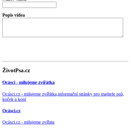
Popis videa
ŽivotPsa.cz
Ocásci - milujeme zvířátka
Ocásci.cz - milujeme zvířátka,informační stránky pro majitele psů,
koček a koní
Ocásci.cz
Ocásci.cz - milujeme zvířata