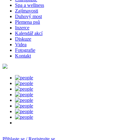
Spa a wellness
Zajímavosti
Duhový most
Plemena psů
Inzerce
Kalendář akcí
Diskuze
Videa
Fotografie
Kontakt
Přihlaste se / Registrujte se