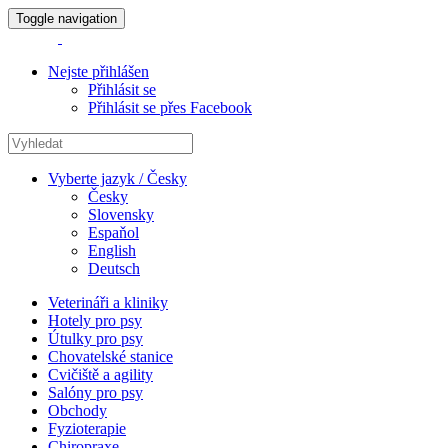
Toggle navigation
Nejste přihlášen
Přihlásit se
Přihlásit se přes Facebook
Vyberte jazyk / Česky
Česky
Slovensky
Espaňol
English
Deutsch
Veterináři a kliniky
Hotely pro psy
Útulky pro psy
Chovatelské stanice
Cvičiště a agility
Salóny pro psy
Obchody
Fyzioterapie
Chiropraxe