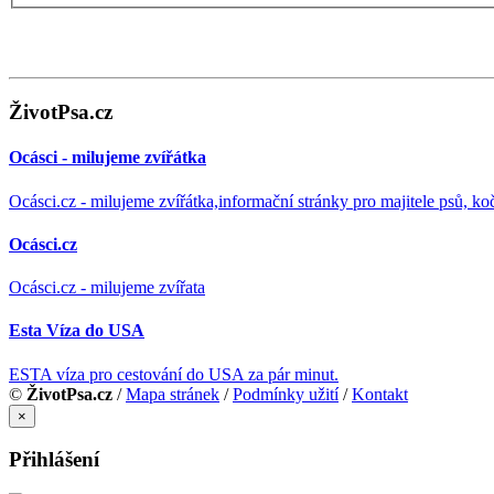
ŽivotPsa.cz
Ocásci - milujeme zvířátka
Ocásci.cz - milujeme zvířátka,informační stránky pro majitele psů, ko
Ocásci.cz
Ocásci.cz - milujeme zvířata
Esta Víza do USA
ESTA víza pro cestování do USA za pár minut.
©
ŽivotPsa.cz
/
Mapa stránek
/
Podmínky užití
/
Kontakt
×
Přihlášení