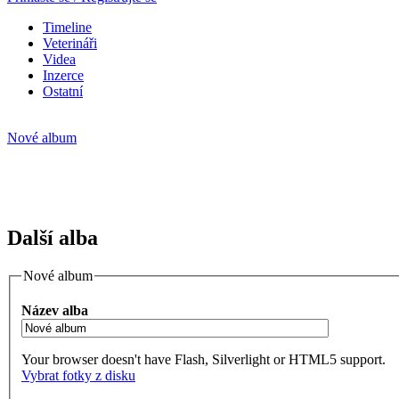
Timeline
Veterináři
Videa
Inzerce
Ostatní
Nové album
Další alba
Nové album
Název alba
Your browser doesn't have Flash, Silverlight or HTML5 support.
Vybrat fotky z disku