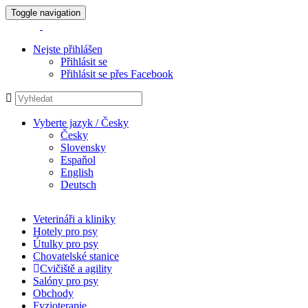
Toggle navigation
Nejste přihlášen
Přihlásit se
Přihlásit se přes Facebook
Vyberte jazyk / Česky
Česky
Slovensky
Espaňol
English
Deutsch
Veterináři a kliniky
Hotely pro psy
Útulky pro psy
Chovatelské stanice
Cvičiště a agility
Salóny pro psy
Obchody
Fyzioterapie