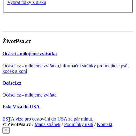
Vybrat fotky z disku
ŽivotPsa.cz
Ocásci - milujeme zvířátka
Ocásci.cz - milujeme zvířátka,informační stránky pro majitele psů,
koček a koní
Ocásci.cz
Ocásci.cz - milujeme zvířata
Esta Víza do USA
ESTA víza pro cestování do USA za pár minut.
©
ŽivotPsa.cz
/
Mapa stránek
/
Podmínky užití
/
Kontakt
×