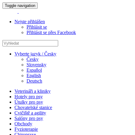
Toggle navigation
Nejste přihlášen
Přihlásit se
Přihlásit se přes Facebook
Vyberte jazyk / Česky
Česky
Slovensky
Espaňol
English
Deutsch
Veterináři a kliniky
Hotely pro psy
Útulky pro psy
Chovatelské stanice
Cvičiště a agility
Salóny pro psy
Obchody
Fyzioterapie
Chiropraxe