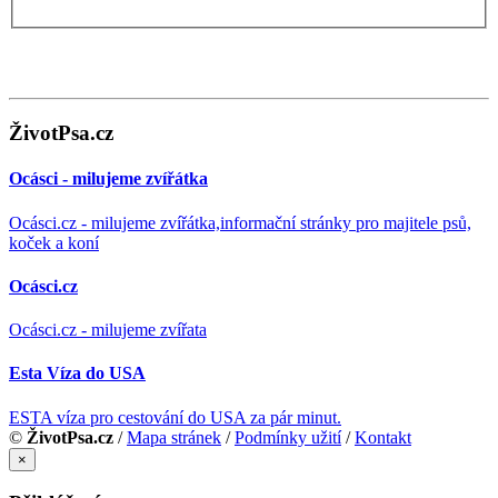
ŽivotPsa.cz
Ocásci - milujeme zvířátka
Ocásci.cz - milujeme zvířátka,informační stránky pro majitele psů,
koček a koní
Ocásci.cz
Ocásci.cz - milujeme zvířata
Esta Víza do USA
ESTA víza pro cestování do USA za pár minut.
©
ŽivotPsa.cz
/
Mapa stránek
/
Podmínky užití
/
Kontakt
×