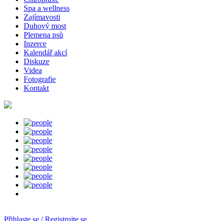
Spa a wellness
Zajímavosti
Duhový most
Plemena psů
Inzerce
Kalendář akcí
Diskuze
Videa
Fotografie
Kontakt
Přihlaste se / Registrujte se