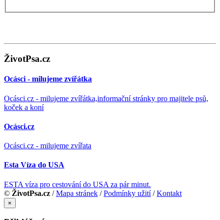
ŽivotPsa.cz
Ocásci - milujeme zvířátka
Ocásci.cz - milujeme zvířátka,informační stránky pro majitele psů,
koček a koní
Ocásci.cz
Ocásci.cz - milujeme zvířata
Esta Víza do USA
ESTA víza pro cestování do USA za pár minut.
©
ŽivotPsa.cz
/
Mapa stránek
/
Podmínky užití
/
Kontakt
×