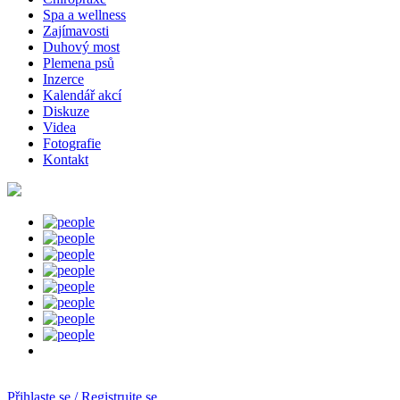
Spa a wellness
Zajímavosti
Duhový most
Plemena psů
Inzerce
Kalendář akcí
Diskuze
Videa
Fotografie
Kontakt
Přihlaste se / Registrujte se