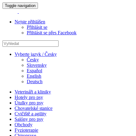
Toggle navigation
Nejste přihlášen
Přihlásit se
Přihlásit se přes Facebook
Vyberte jazyk / Česky
Česky
Slovensky
Espaňol
English
Deutsch
Veterináři a kliniky
Hotely pro psy
Útulky pro psy
Chovatelské stanice
Cvičiště a agility
Salóny pro psy
Obchody
Fyzioterapie
Chiropraxe