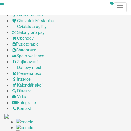
Veterináři a kliniky
Toggl
Hotely pro psy
navig
Útulky pro psy
Chovatelské stanice
Cvičiště a agility
Salóny pro psy
Obchody
Fyzioterapie
Chiropraxe
Spa a wellness
Zajímavosti
Duhový most
Plemena psů
Inzerce
Kalendář akcí
Diskuze
Videa
Fotografie
Kontakt