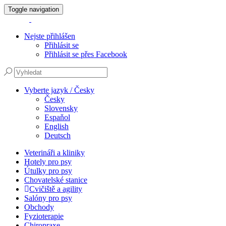
Toggle navigation
Nejste přihlášen
Přihlásit se
Přihlásit se přes Facebook
Vyberte jazyk / Česky
Česky
Slovensky
Espaňol
English
Deutsch
Veterináři a kliniky
Hotely pro psy
Útulky pro psy
Chovatelské stanice
Cvičiště a agility
Salóny pro psy
Obchody
Fyzioterapie
Chiropraxe