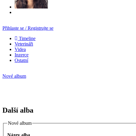
Přihlaste se / Registrujte se
Timeline
Veterináři
Videa
Inzerce
Ostatní
Nové album
Další alba
Nové album
Název alba