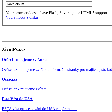
Your browser doesn't have Flash, Silverlight or HTML5 support.
Vybrat fotky z disku
ŽivotPsa.cz
Ocásci - milujeme zvířátka
Ocásci.cz - milujeme zvířátka,informační stránky pro majitele psů, ko
Ocásci.cz
Ocásci.cz - milujeme zvířata
Esta Víza do USA
ESTA víza pro cestování do USA za pár minut.