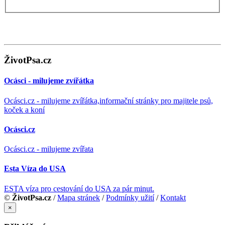
ŽivotPsa.cz
Ocásci - milujeme zvířátka
Ocásci.cz - milujeme zvířátka,informační stránky pro majitele psů,
koček a koní
Ocásci.cz
Ocásci.cz - milujeme zvířata
Esta Víza do USA
ESTA víza pro cestování do USA za pár minut.
©
ŽivotPsa.cz
/
Mapa stránek
/
Podmínky užití
/
Kontakt
×