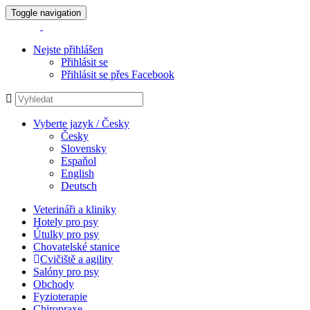
Toggle navigation
Nejste přihlášen
Přihlásit se
Přihlásit se přes Facebook
Vyberte jazyk / Česky
Česky
Slovensky
Espaňol
English
Deutsch
Veterináři a kliniky
Hotely pro psy
Útulky pro psy
Chovatelské stanice
Cvičiště a agility
Salóny pro psy
Obchody
Fyzioterapie
Chiropraxe