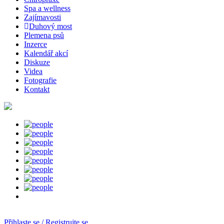
Spa a wellness
Zajímavosti
Duhový most
Plemena psů
Inzerce
Kalendář akcí
Diskuze
Videa
Fotografie
Kontakt
Přihlaste se / Registrujte se