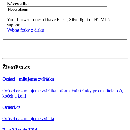
Název alba
Your browser doesn't have Flash, Silverlight or HTML5
support.
Vybrat fotky z disku
ŽivotPsa.cz
Ocásci - milujeme zvířátka
Ocásci.cz - milujeme zvířátka,informační stránky pro majitele psů,
koček a koní
Ocásci.cz
Ocásci.cz - milujeme zvířata
Esta Víza do USA