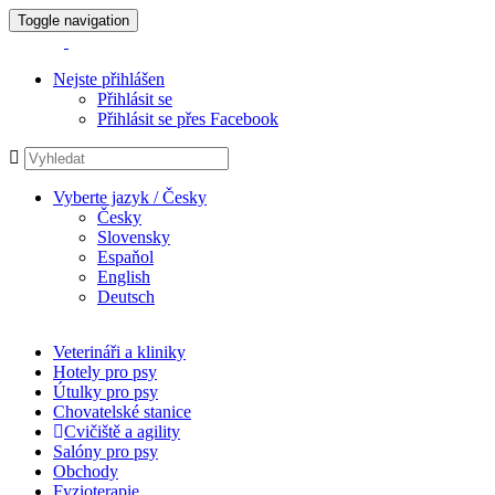
Toggle navigation
Nejste přihlášen
Přihlásit se
Přihlásit se přes Facebook
Vyberte jazyk / Česky
Česky
Slovensky
Espaňol
English
Deutsch
Veterináři a kliniky
Hotely pro psy
Útulky pro psy
Chovatelské stanice
Cvičiště a agility
Salóny pro psy
Obchody
Fyzioterapie