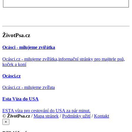
ŽivotPsa.cz
Ocásci - milujeme zvířátka
Ocásci.cz - milujeme zvířátka,informační stránky pro majitele psů,
koček a koní
Ocásci.cz
Ocásci.cz - milujeme zvířata
Esta Víza do USA
ESTA víza pro cestování do USA za pár minut.
©
ŽivotPsa.cz
/
Mapa stránek
/
Podmínky užití
/
Kontakt
×