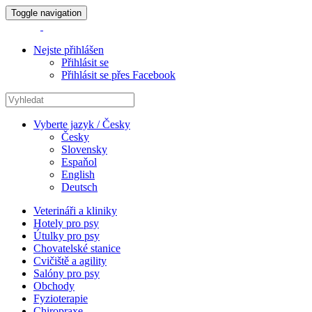
Toggle navigation
Nejste přihlášen
Přihlásit se
Přihlásit se přes Facebook
Vyberte jazyk / Česky
Česky
Slovensky
Espaňol
English
Deutsch
Veterináři a kliniky
Hotely pro psy
Útulky pro psy
Chovatelské stanice
Cvičiště a agility
Salóny pro psy
Obchody
Fyzioterapie
Chiropraxe