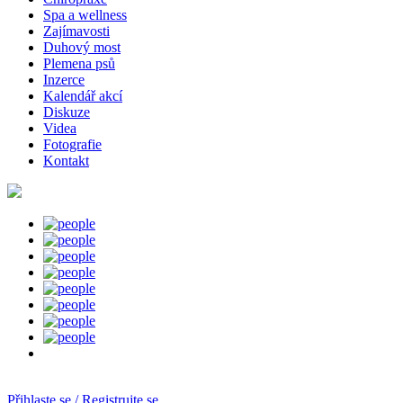
Spa a wellness
Zajímavosti
Duhový most
Plemena psů
Inzerce
Kalendář akcí
Diskuze
Videa
Fotografie
Kontakt
Přihlaste se / Registrujte se