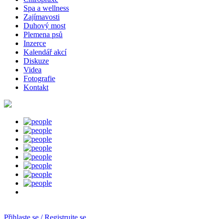
Spa a wellness
Zajímavosti
Duhový most
Plemena psů
Inzerce
Kalendář akcí
Diskuze
Videa
Fotografie
Kontakt
Přihlaste se / Registrujte se