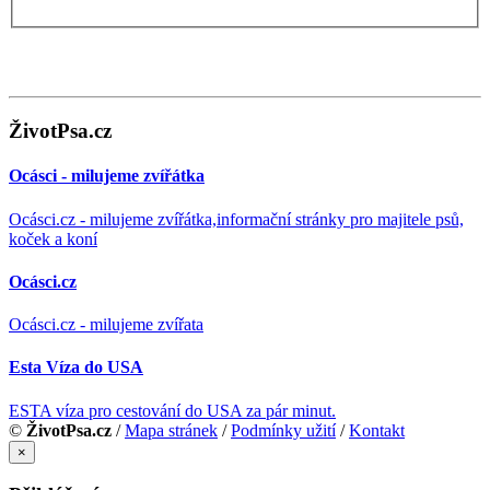
ŽivotPsa.cz
Ocásci - milujeme zvířátka
Ocásci.cz - milujeme zvířátka,informační stránky pro majitele psů,
koček a koní
Ocásci.cz
Ocásci.cz - milujeme zvířata
Esta Víza do USA
ESTA víza pro cestování do USA za pár minut.
©
ŽivotPsa.cz
/
Mapa stránek
/
Podmínky užití
/
Kontakt
×