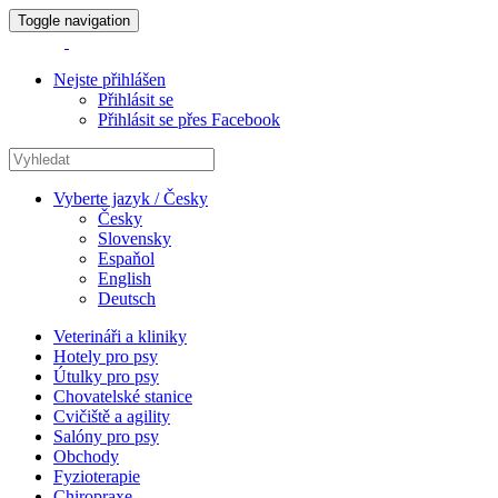
Toggle navigation
Nejste přihlášen
Přihlásit se
Přihlásit se přes Facebook
Vyberte jazyk / Česky
Česky
Slovensky
Espaňol
English
Deutsch
Veterináři a kliniky
Hotely pro psy
Útulky pro psy
Chovatelské stanice
Cvičiště a agility
Salóny pro psy
Obchody
Fyzioterapie
Chiropraxe